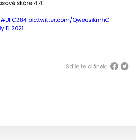
sové skóre 4:4.
!
#UFC264
pic.twitter.com/QweusiKmhC
ly 11, 2021
Sdílejte článek