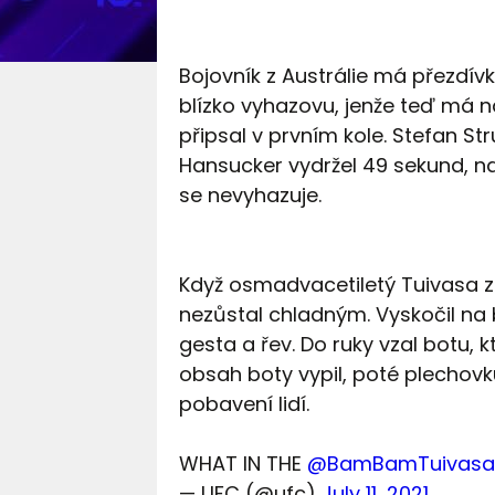
Bojovník z Austrálie má přezdí
blízko vyhazovu, jenže teď má na
připsal v prvním kole. Stefan S
Hansucker vydržel 49 sekund, n
se nevyhazuje.
Když osmadvacetiletý Tuivasa z
nezůstal chladným. Vyskočil na bř
gesta a řev. Do ruky vzal botu, k
obsah boty vypil, poté plechovku 
pobavení lidí.
WHAT IN THE
@BamBamTuivasa
— UFC (@ufc)
July 11, 2021