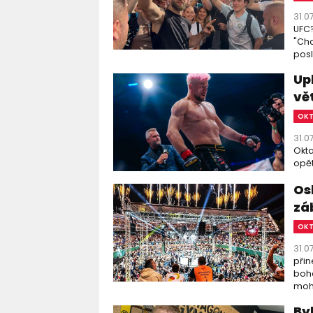
31.0
UFC?
"Chc
posl
Up
vě
OK
31.0
Okta
opět
Os
zá
OK
31.0
přin
boha
moho
By