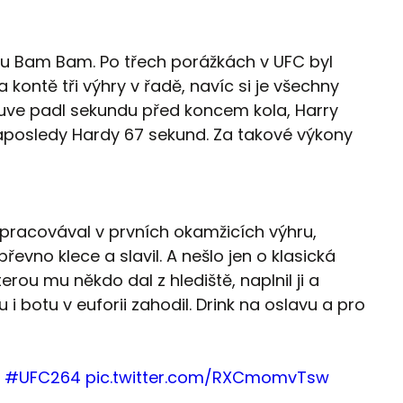
vku Bam Bam. Po třech porážkách v UFC byl
 kontě tři výhry v řadě, navíc si je všechny
truve padl sekundu před koncem kola, Harry
aposledy Hardy 67 sekund. Za takové výkony
pracovával v prvních okamžicích výhru,
evno klece a slavil. A nešlo jen o klasická
terou mu někdo dal z hlediště, naplnil ji a
i botu v euforii zahodil. Drink na oslavu a pro
#UFC264
pic.twitter.com/RXCmomvTsw