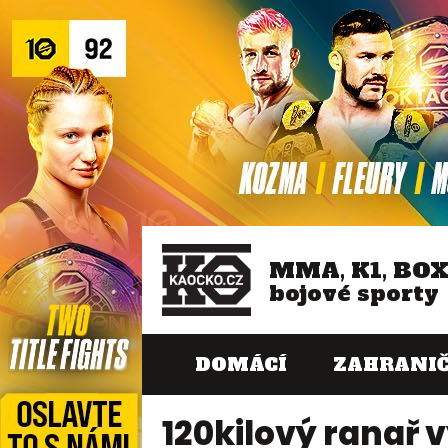
MMA, K1, BO
bojové sporty
DOMÁCÍ
ZAHRANIČ
120kilový ranař 