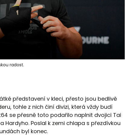
skou radost.
tké představení v kleci, přesto jsou bedlivě
eru, tohle z nich činí divizi, která vždy budí
64 se přesně toto podařilo naplnit dvojici Tai
a Hardyho. Poslal k zemi chlapa s přezdívkou
kundách byl konec.