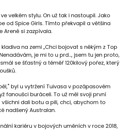
velkém stylu. On už tak i nastoupil. Jako
e od Spice Girls. Tímto překvapil a většina
 Areně si zazpívala.
al kladiva na zemi „Chci bojovat s někým z Top
Nenadávám, je mi to u prd…, jsem tu jen proto,
“ smál se šťastný a téměř 120kilový pořez, který
oušků.
l," byl u vytržení Tuivasa v pozápasovém
fanoušci buráceli. To už měl svoji první
 všichni dali botu a pili, chci, abychom to
aké nadšený Australan.
onální kariéru v bojových uměních v roce 2018,