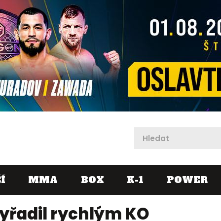
X
Í
MMA
BOX
K-1
POWER
vyřadil rychlým KO