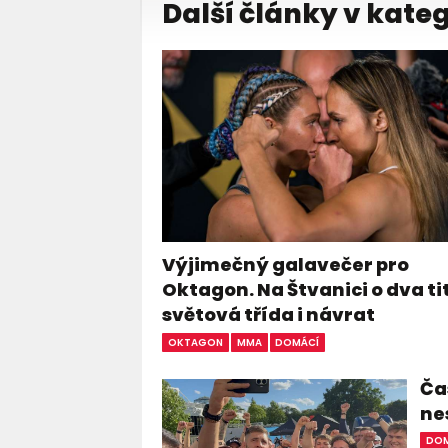
Další články v kateg
Výjimečný galavečer pro
Oktagon. Na Štvanici o dva ti
světová třída i návrat
OKTAGON
MMA
DOMÁCÍ
Čas
ne
DOM