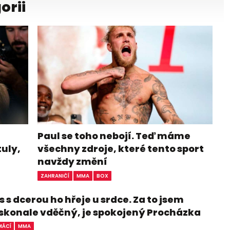
orii
Paul se toho nebojí. Teď máme
tuly,
všechny zdroje, které tento sport
navždy změní
ZAHRANIČÍ
MMA
BOX
 s dcerou ho hřeje u srdce. Za to jsem
skonale vděčný, je spokojený Procházka
ÁCÍ
MMA