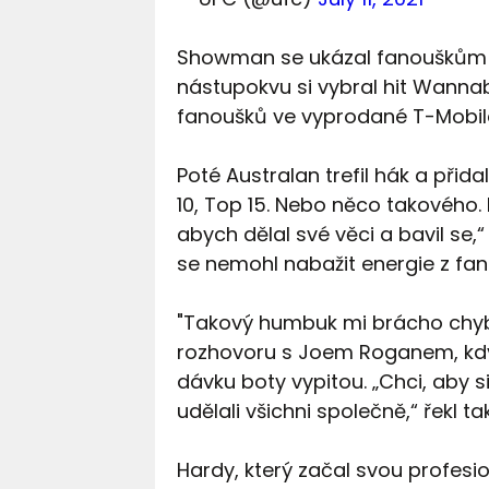
Showman se ukázal fanouškům ve 
nástupokvu si vybral hit Wannab
fanoušků ve vyprodané T-Mobile
Poté Australan trefil hák a přid
10, Top 15. Nebo něco takového. 
abych dělal své věci a bavil se,
se nemohl nabažit energie z fan
"Takový humbuk mi brácho chybě
rozhovoru s Joem Roganem, když 
dávku boty vypitou. „Chci, aby si
udělali všichni společně,“ řekl t
Hardy, který začal svou profesi