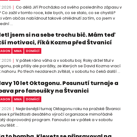
7.2026
Co dělá Jiří Procházka od svého posledního zápasu v
 Co zažil v tomto roce, kde bych, co se stalo, co se chystá?
i vám občas nabídnout takové ohlédnutí za tím, co jsem v
ední ...
letl jsem si na sebe trochu bič. Mám teď
tší motivaci, říká Kozma před Štvanicí
TAGON
MMA
DOMÁCÍ
7.2026
V pátek ráno váha a v sobotu boj. Roky držel titul v
gonu, pak přišly ale porážky, ze kterých se David Kozma vrací
 nahoru. Po třech nezdarech zvítězil, v sobotu ho čeká další ...
lavy 10 let Oktagonu. Posunutí turnaje a
bava pro fanoušky na Štvanici
TAGON
MMA
DOMÁCÍ
7.2026
Nejkrásnější turnaj Oktagonu roku na pražské Štvanici
ese k příležitosti desátého výročí organizace mimořádně
tý doprovodný program. Fanoušci se v pátek a v sobotu
u těšit ...
la to bomba. Klevets se připravoval na