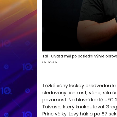
Tai Tuivasa měl po poslední výhře obrov
FOTO: UFC
Těžké váhy leckdy předvedou krá
sledovány. Velikost, váha, síla úd
pozornost. Na hlavní kartě UFC 2
Tuivasa, který knokautoval Greg
Princ války. Levý hák a po 67 se