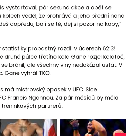
wis vystartoval, pár sekund akce a opět se
u kolech věděl, že prohrává a jeho přední noha
deš dopředu, bojí se tě, dej si pozor na kopy,“
tatistiky propastný rozdíl v úderech 62:3!
 druhé půlce třetího kola Gane rozjel kolotoč,
s se bránil, ale všechny vlny nedokázal ustát. V
ec. Gane vyhrál TKO.
es má mistrovský opasek v UFC. Sice
v UFC Francis Ngannou. Za pár měsíců by měla
 tréninkových partnerů.