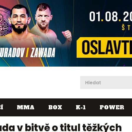
X
Í
MMA
BOX
K-1
POWER
a v bitvě o titul těžkých