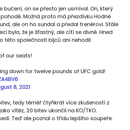
 bučení, on se přesto jen usmíval. On, který
 v pohodě. Možná proto má přezdívku Hodné
und, ale on ho sundal a předal trenérovi. Stále
ci byla, že je šťastný, ale cítí se divně. Hned
 této společnosti bijců ani nehodil.
of our seats!
wing down for twelve pounds of UFC gold!
cZA4BV6
gust 8, 2021
itev, tedy téměř čtyřikrát více zkušeností z
ako vítěz, 20 bitev ukončil na KO/TKO.
edí. Teď ale poznal o třídu lepšího soupeře.