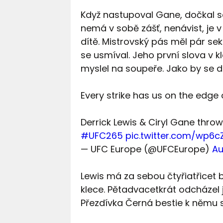
Když nastupoval Gane, dočkal se
nemá v sobě zášť, nenávist, je
dítě. Mistrovský pás měl pár sek
se usmíval. Jeho první slova v kle
myslel na soupeře. Jako by se do
Every strike has us on the edge 
Derrick Lewis & Ciryl Gane thro
#UFC265
pic.twitter.com/wp6
— UFC Europe (@UFCEurope)
Au
Lewis má za sebou čtyřiatřicet b
klece. Pětadvacetkrát odcházel j
Přezdívka Černá bestie k němu s