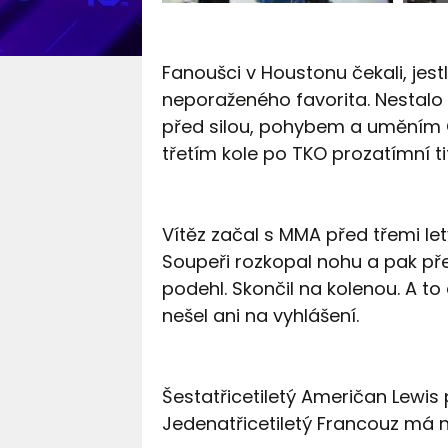
Fanoušci v Houstonu čekali, jestl
neporaženého favorita. Nestalo 
před silou, pohybem a uměním C
třetím kole po TKO prozatímní tit
Vítěz začal s MMA před třemi le
Soupeři rozkopal nohu a pak př
podehl. Skončil na kolenou. A t
nešel ani na vyhlášení.
Šestatřicetiletý Američan Lewis 
Jedenatřicetiletý Francouz má ny