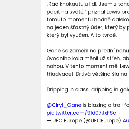
„Rád knokautuju lidi. Jsem z toho 
pocit na světě,“ přiznal Lewis 
tomuto momentu hodně daleko. Kdy
na jeden šťastný úder, který by 
který byl vyučen. A to tvrdě.
Gane se zaměřil na přední nohu
úvodního kola měnil už střeh, 
nohou. V tento moment měl Lewis
třiadvacet. Drtivá většina šla n
Dripping in class, dripping in gol
@Ciryl_Gane
is blazing a trail 
pic.twitter.com/91d07JxFSc
— UFC Europe (@UFCEurope)
Au