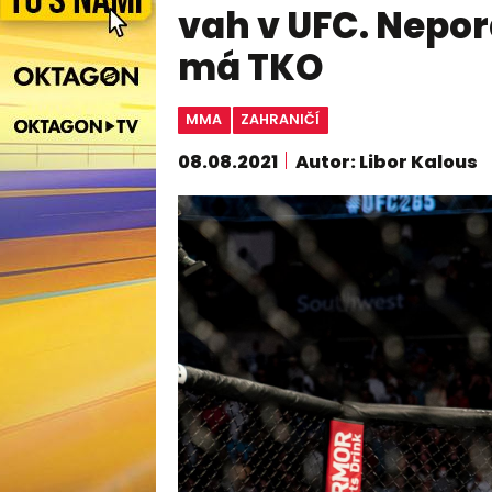
vah v UFC. Nepor
má TKO
MMA
ZAHRANIČÍ
08.08.2021
Autor: Libor Kalous