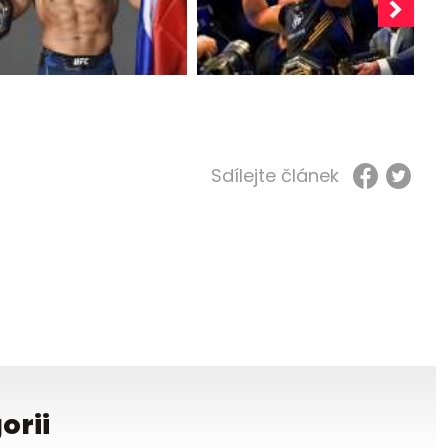
Sdílejte článek
orii