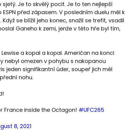
sjetý. Je to skvělý pocit. Je to ten nejlepší
pro ESPN před zápasem. V posledním duelu měl k
ž se blížil jeho konec, snažil se trefit, vsadil
poslal Ganeho k zemi, jenže v této hře byl tím,
 Lewise a kopal a kopal. Američan na konci
aby nebyl omezen v pohybu s nakopanou
 jeden signifikantní úder, soupeř jich měl
a přední nohu.
d!
for France inside the Octagon!
#UFC265
gust 8, 2021