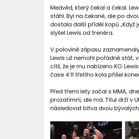
Medvěd, který čekal a čekal. Le
stáhl. Byl na čekané, ale po dvo
dostala další příděl kopů „Když j
slyšel Lewis od trenéra.
V polovině zápasu zaznamenaly s
Lewis už nemohl pořádně stát, ve
cítil, že je mu nabízeno KO. Lewi
čase 4:11 třetího kola přišel kon
Před třemi lety začal s MMA, dn
prozatímní, ale má. Titul drží 
následovat bitva dvou bývalých