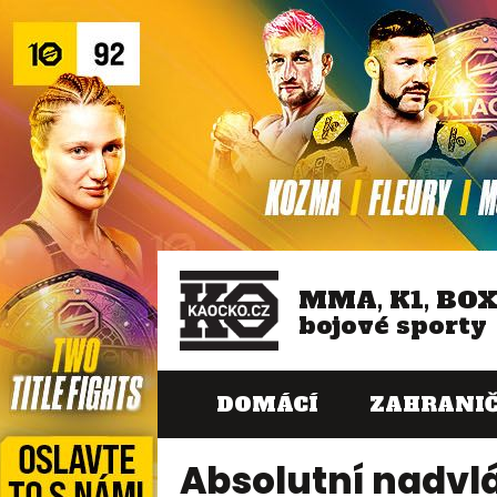
MMA, K1, BO
bojové sporty
DOMÁCÍ
ZAHRANIČ
Absolutní nadvlád