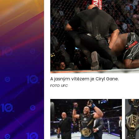
A jasným vítězem je Ciryl Gane.
FOTO: UFC