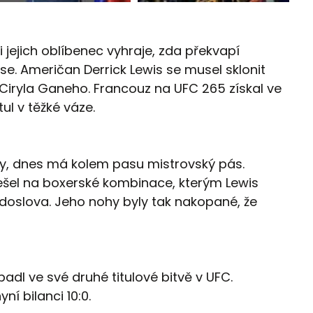
i jejich oblíbenec vyhraje, zda překvapí
se. Američan Derrick Lewis se musel sklonit
iryla Ganeho. Francouz na UFC 265 získal ve
ul v těžké váze.
ty, dnes má kolem pasu mistrovský pás.
ešel na boxerské kombinace, kterým Lewis
o doslova. Jeho nohy byly tak nakopané, že
padl ve své druhé titulové bitvě v UFC.
ní bilanci 10:0.