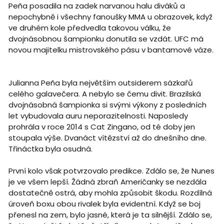
Peña posadila na zadek narvanou halu diváků a
nepochybně i všechny fanoušky MMA u obrazovek, když
ve druhém kole předvedla takovou válku, že
dvojnásobnou šampionku donutila se vzdát. UFC má
novou majitelku mistrovského pásu v bantamové váze.
Julianna Peña byla největším outsiderem sázkařů
celého galavečera. A nebylo se čemu divit. Brazilská
dvojnásobná šampionka si svými výkony z posledních
let vybudovala auru neporazitelnosti. Naposledy
prohrála v roce 2014 s Cat Zingano, od té doby jen
stoupala výše. Dvanáct vítězství až do dnešního dne.
Třináctka byla osudná.
První kolo však potvrzovalo predikce. Zdálo se, že Nunes
je ve všem lepší. Žádná zbraň Američanky se nezdála
dostatečně ostrá, aby mohla způsobit škodu. Rozdílná
úroveň boxu obou rivalek byla evidentní. Když se boj
přenesl na zem, bylo jasné, která je ta silnější. Zdálo se,