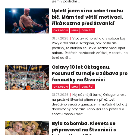
jsem v poslední ...
Upletl jsem si na sebe trochu
bič. Mám teď větší motivaci,
říká Kozma před Štvanicí
OKTAGON
MMA
DOMÁCÍ
31.07.2026
V pátek ráno váha a v sobotu boj.
Roky držel titul v Oktagonu, pak přišly ale
porážky, ze kterých se David Kozma vrací opět
nahoru. Po třech nezdarech zvítězil, v sobotu ho
čeká další ...
Oslavy 10 let Oktagonu.
Posunutí turnaje a zábava pro
fanoušky na Štvanici
OKTAGON
MMA
DOMÁCÍ
31.07.2026
Nejkrásnější turnaj Oktagonu roku
na pražské Štvanici přinese k příležitosti
desátého výročí organizace mimořádně bohatý
doprovodný program. Fanoušci se v pátek a v
sobotu mohou těšit ...
Byla to bomba. Klevets se
připravoval na Štvanici i s