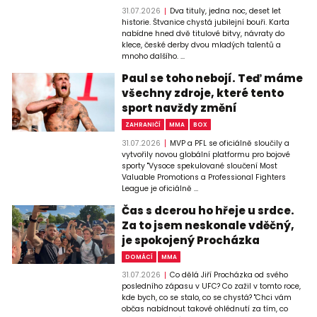
31.07.2026
Dva tituly, jedna noc, deset let
historie. Štvanice chystá jubilejní bouři. Karta
nabídne hned dvě titulové bitvy, návraty do
klece, české derby dvou mladých talentů a
mnoho dalšího. ...
Paul se toho nebojí. Teď máme
všechny zdroje, které tento
sport navždy změní
ZAHRANIČÍ
MMA
BOX
31.07.2026
MVP a PFL se oficiálně sloučily a
vytvořily novou globální platformu pro bojové
sporty "Vysoce spekulované sloučení Most
Valuable Promotions a Professional Fighters
League je oficiálně ...
Čas s dcerou ho hřeje u srdce.
Za to jsem neskonale vděčný,
je spokojený Procházka
DOMÁCÍ
MMA
31.07.2026
Co dělá Jiří Procházka od svého
posledního zápasu v UFC? Co zažil v tomto roce,
kde bych, co se stalo, co se chystá? "Chci vám
občas nabídnout takové ohlédnutí za tím, co