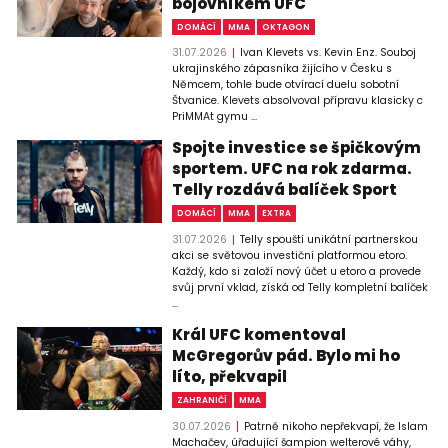
bojovníkem UFC
DOMÁCÍ
MMA
OKTAGON
31.07.2026
Ivan Klevets vs. Kevin Enz. Souboj
ukrajinského zápasníka žijícího v Česku s
Němcem, tohle bude otvírací duelu sobotní
Štvanice. Klevets absolvoval přípravu klasicky c
PriMMAt gymu ...
Spojte investice se špičkovým
sportem. UFC na rok zdarma.
Telly rozdává balíček Sport
DOMÁCÍ
MMA
EXTRA
31.07.2026
Telly spouští unikátní partnerskou
akci se světovou investiční platformou etoro.
Každý, kdo si založí nový účet u etoro a provede
svůj první vklad, získá od Telly kompletní balíček
...
Král UFC komentoval
McGregorův pád. Bylo mi ho
líto, překvapil
ZAHRANIČÍ
MMA
30.07.2026
Patrně nikoho nepřekvapí, že Islam
Machačev, úřadující šampion welterové váhy,