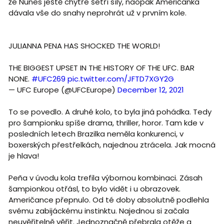
že Nunes ještě chytře šetří síly, naopak Američanka
dávala vše do snahy neprohrát už v prvním kole.
JULIANNA PENA HAS SHOCKED THE WORLD!
THE BIGGEST UPSET IN THE HISTORY OF THE UFC. BAR
NONE.
#UFC269
pic.twitter.com/JFTD7XGY2G
— UFC Europe (@UFCEurope)
December 12, 2021
To se povedlo. A druhé kolo, to byla jiná pohádka. Tedy
pro šampionku spíše drama, thriller, horor. Tam kde v
posledních letech Brazilka neměla konkurenci, v
boxerských přestřelkách, najednou ztrácela. Jak mocná
je hlava!
Peña v úvodu kola trefila výbornou kombinaci. Zásah
šampionkou otřásl, to bylo vidět i u obrazovek.
Američance přepnulo. Od té doby absolutně podlehla
svému zabijáckému instinktu. Najednou si začala
neuvěřitelně věřit. Jednoznačně přebrala otěže a