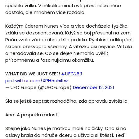
spustila válku. V několikaminutové přestřelce něco
dostala, ale mnohem více rozdala.
Každým úderem Nunes více a více docházela fyzička,
zdála se dezorientovaná. Když se boj přesunul na zem,
Peña vzala záda a ihned šla po krku. Rychlost odklepání
škrcení překvapila všechny. A vítězku asi nejvíce. Vstala
a neradovala se. Co se děje? Nemohla uvěřit
přítomnému a fascinujícímu okamžiku.
WHAT DID WE JUST SEE?!
#UFC269
pic.twitter.com/XPH5c5iIfw
— UFC Europe (@UFCEurope)
December 12, 2021
Šla se ještě zeptat rozhodčího, zda opravdu zvítězila.
Ano! A propukla radost.
Stejně jako Nunes je matkou malé holčičky. Ona si na
oslavy brala do náruče dceru a užívala si štěstí. Teď