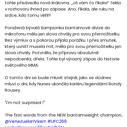
tohle předvedla nová královna. „Já vám to říkala!“ řekla
v rozhovoru ihned po zápase. Ano, říkala, ale ruku na
srdce, kdo tomu věřil?
Poražená bývalá šampionka bantamové divize do
mikrofonu měla jen slova chvály pro svou přemožitelku.
Bez výmluv a s pokorou přijala porážku. I přes smutek,
který uvnitř musela mít, měla pro svou přemožitelku jen
slova chvály. Potvrdila, že přípravu absolutně
nepodcenila, dřela. Tohle byl výrazný zápas do historie
světového MMA.
O tomto dni se bude mluvit stejně, jako se dodnes
mluví o dni, kdy Nunes ukončila kariéru legendární Rondy
Rousey.
"I'm not surprised !"
The first words from the NEW bantamweight champion,
@VenezuelanVixen
!
#UFC269