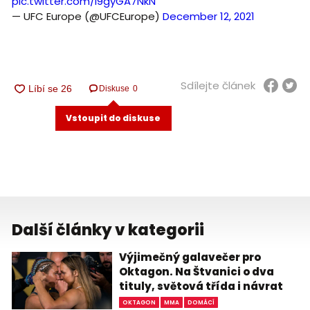
pic.twitter.com/i9gyGA7NkN
— UFC Europe (@UFCEurope)
December 12, 2021
Sdílejte článek
Diskuse
0
Vstoupit do diskuse
Další články v kategorii
Výjimečný galavečer pro
Oktagon. Na Štvanici o dva
tituly, světová třída i návrat
OKTAGON
MMA
DOMÁCÍ