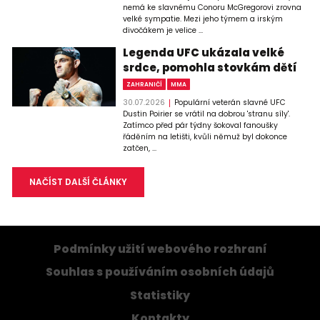
nemá ke slavnému Conoru McGregorovi zrovna
velké sympatie. Mezi jeho týmem a irským
divočákem je velice ...
Legenda UFC ukázala velké
srdce, pomohla stovkám dětí
ZAHRANIČÍ
MMA
30.07.2026
Populární veterán slavné UFC
Dustin Poirier se vrátil na dobrou 'stranu síly'.
Zatímco před pár týdny šokoval fanoušky
řáděním na letišti, kvůli němuž byl dokonce
zatčen, ...
NAČÍST DALŠÍ ČLÁNKY
Podmínky užití webového rozhraní
Souhlas s používáním osobních údajů
Statistiky
Kontakty