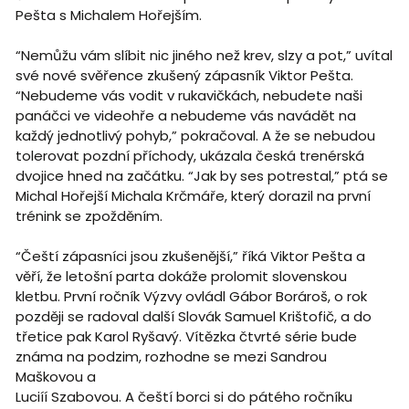
Pešta s Michalem Hořejším.
“Nemůžu vám slíbit nic jiného než krev, slzy a pot,” uvítal
své nové svěřence zkušený zápasník Viktor Pešta.
“Nebudeme vás vodit v rukavičkách, nebudete naši
panáčci ve videohře a nebudeme vás navádět na
každý jednotlivý pohyb,” pokračoval. A že se nebudou
tolerovat pozdní příchody, ukázala česká trenérská
dvojice hned na začátku. “Jak by ses potrestal,” ptá se
Michal Hořejší Michala Krčmáře, který dorazil na první
trénink se zpožděním.
“Čeští zápasníci jsou zkušenější,” říká Viktor Pešta a
věří, že letošní parta dokáže prolomit slovenskou
kletbu. První ročník Výzvy ovládl Gábor Borároš, o rok
později se radoval další Slovák Samuel Krištofič, a do
třetice pak Karol Ryšavý. Vítězka čtvrté série bude
známa na podzim, rozhodne se mezi Sandrou
Maškovou a
Luciíí Szabovou. A čeští borci si do pátého ročníku