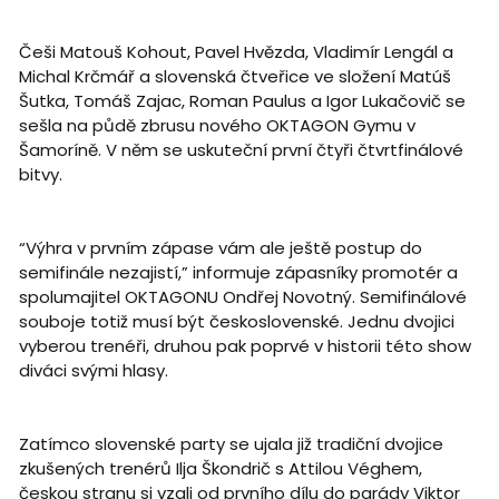
Češi Matouš Kohout, Pavel Hvězda, Vladimír Lengál a
Michal Krčmář a slovenská čtveřice ve složení Matúš
Šutka, Tomáš Zajac, Roman Paulus a Igor Lukačovič se
sešla na půdě zbrusu nového OKTAGON Gymu v
Šamoríně. V něm se uskuteční první čtyři čtvrtfinálové
bitvy.
“Výhra v prvním zápase vám ale ještě postup do
semifinále nezajistí,” informuje zápasníky promotér a
spolumajitel OKTAGONU Ondřej Novotný. Semifinálové
souboje totiž musí být československé. Jednu dvojici
vyberou trenéři, druhou pak poprvé v historii této show
diváci svými hlasy.
Zatímco slovenské party se ujala již tradiční dvojice
zkušených trenérů Ilja Škondrič s Attilou Véghem,
českou stranu si vzali od prvního dílu do parády Viktor