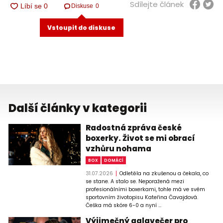
Sdílejte článek
Diskuse
0
Vstoupit do diskuse
Další články v kategorii
Radostná zpráva české
boxerky. Život se mi obrací
vzhůru nohama
BOX
DOMÁCÍ
31.07.2026
Odletěla na zkušenou a čekala, co
se stane. A stalo se. Neporažená mezi
profesionálními boxerkami, tohle má ve svém
sportovním životopisu Kateřina Čavajdová.
Češka má skóre 6-0 a nyní ...
Výjimečný galavečer pro