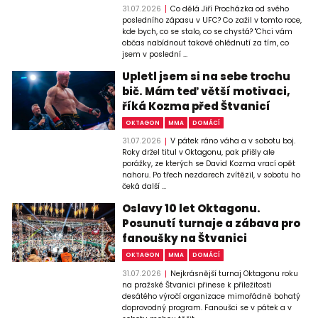
31.07.2026
Co dělá Jiří Procházka od svého
posledního zápasu v UFC? Co zažil v tomto roce,
kde bych, co se stalo, co se chystá? "Chci vám
občas nabídnout takové ohlédnutí za tím, co
jsem v poslední ...
Upletl jsem si na sebe trochu
bič. Mám teď větší motivaci,
říká Kozma před Štvanicí
OKTAGON
MMA
DOMÁCÍ
31.07.2026
V pátek ráno váha a v sobotu boj.
Roky držel titul v Oktagonu, pak přišly ale
porážky, ze kterých se David Kozma vrací opět
nahoru. Po třech nezdarech zvítězil, v sobotu ho
čeká další ...
Oslavy 10 let Oktagonu.
Posunutí turnaje a zábava pro
fanoušky na Štvanici
OKTAGON
MMA
DOMÁCÍ
31.07.2026
Nejkrásnější turnaj Oktagonu roku
na pražské Štvanici přinese k příležitosti
desátého výročí organizace mimořádně bohatý
doprovodný program. Fanoušci se v pátek a v