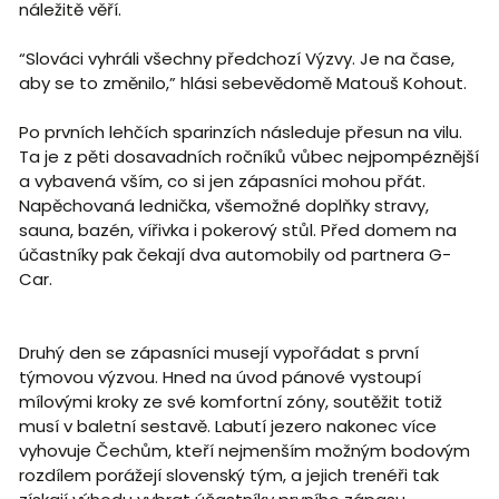
náležitě věří.
“Slováci vyhráli všechny předchozí Výzvy. Je na čase,
aby se to změnilo,” hlási sebevědomě Matouš Kohout.
Po prvních lehčích sparinzích následuje přesun na vilu.
Ta je z pěti dosavadních ročníků vůbec nejpompéznější
a vybavená vším, co si jen zápasníci mohou přát.
Napěchovaná lednička, všemožné doplňky stravy,
sauna, bazén, vířivka i pokerový stůl. Před domem na
účastníky pak čekají dva automobily od partnera G-
Car.
Druhý den se zápasníci musejí vypořádat s první
týmovou výzvou. Hned na úvod pánové vystoupí
mílovými kroky ze své komfortní zóny, soutěžit totiž
musí v baletní sestavě. Labutí jezero nakonec více
vyhovuje Čechům, kteří nejmenším možným bodovým
rozdílem porážejí slovenský tým, a jejich trenéři tak