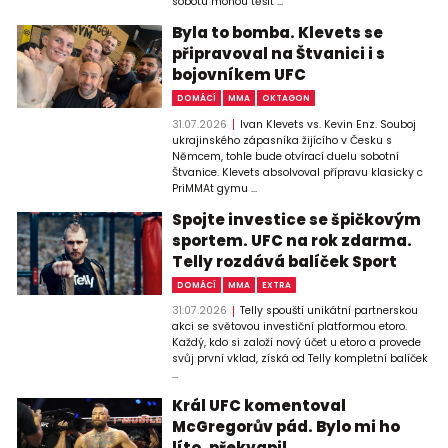
sobotu mohou těšit ...
Byla to bomba. Klevets se
připravoval na Štvanici i s
bojovníkem UFC
DOMÁCÍ
MMA
OKTAGON
31.07.2026
Ivan Klevets vs. Kevin Enz. Souboj
ukrajinského zápasníka žijícího v Česku s
Němcem, tohle bude otvírací duelu sobotní
Štvanice. Klevets absolvoval přípravu klasicky c
PriMMAt gymu ...
Spojte investice se špičkovým
sportem. UFC na rok zdarma.
Telly rozdává balíček Sport
DOMÁCÍ
MMA
EXTRA
31.07.2026
Telly spouští unikátní partnerskou
akci se světovou investiční platformou etoro.
Každý, kdo si založí nový účet u etoro a provede
svůj první vklad, získá od Telly kompletní balíček
...
Král UFC komentoval
McGregorův pád. Bylo mi ho
líto, překvapil