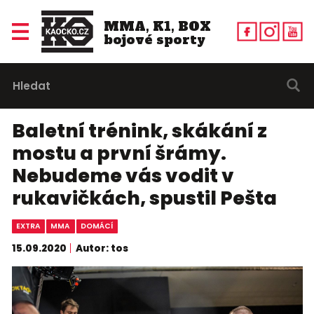
MMA, K1, BOX
bojové sporty
Baletní trénink, skákání z
mostu a první šrámy.
Nebudeme vás vodit v
rukavičkách, spustil Pešta
EXTRA
MMA
DOMÁCÍ
15.09.2020
Autor: tos