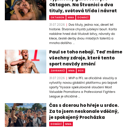
Oktagon. Na Štvanici o dva
tituly, světová třída i návrat
OKTAGON
MMA
DOMÁCÍ
31.07.2026
Dva tituly, jedna noc, deset let
historie. Štvanice chystá jubilejní bouři. Karta
nabídne hned dvě titulové bitvy, návraty do
klece, české derby dvou mladých talentů a
mnoho dalšího. ...
Paul se toho nebojí. Teď máme
všechny zdroje, které tento
sport navždy změní
ZAHRANIČÍ
MMA
BOX
31.07.2026
MVP a PFL se oficiálně sloučily a
vytvořily novou globální platformu pro bojové
sporty "Vysoce spekulované sloučení Most
Valuable Promotions a Professional Fighters
League je oficiálně ...
Čas s dcerou ho hřeje u srdce.
Za to jsem neskonale vděčný,
je spokojený Procházka
DOMÁCÍ
MMA