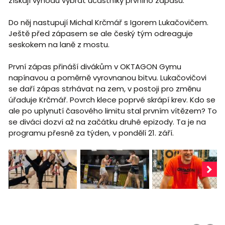
získají výhodu vybrat účastníky prvního zápasu.
Do něj nastupují Michal Krčmář s Igorem Lukačovičem.
Ještě před zápasem se ale český tým odreaguje
seskokem na laně z mostu.
První zápas přináší divákům v OKTAGON Gymu
napínavou a poměrně vyrovnanou bitvu. Lukačovičovi
se daří zápas strhávat na zem, v postoji pro změnu
úřaduje Krčmář. Povrch klece poprvé skrápí krev. Kdo se
ale po uplynutí časového limitu stal prvním vítězem? To
se diváci dozví až na začátku druhé epizody. Ta je na
programu přesně za týden, v pondělí 21. září.