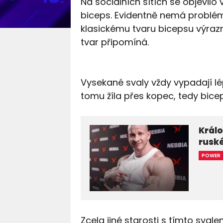
Na sociálních sítích se objevil
biceps. Evidentně nemá problém
klasickému tvaru bicepsu výrazn
tvar připomíná.
Vysekané svaly vždy vypadají lép
tomu žíla přes kopec, tedy bicep
Králo
rusk
POWER
Zcela jiné starosti s tímto sval