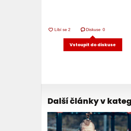
Diskuse
0
Vstoupit do diskuse
Další články v kateg