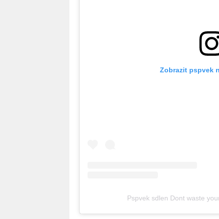
Zobrazit pspvek 
Pspvek sdlen Dont waste yo