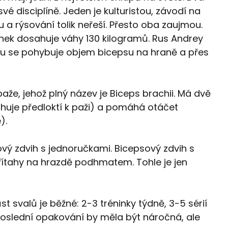
 své disciplíně. Jeden je kulturistou, závodí na
 a rýsování tolik neřeší. Přesto oba zaujmou.
žánek dosahuje váhy 130 kilogramů. Rus Andrey
u se pohybuje objem bicepsu na hraně a přes
paže, jehož plný název je Biceps brachii. Má dvě
tahuje předloktí k paži) a pomáhá otáčet
e).
vý zdvih s jednoručkami. Bicepsový zdvih s
 Přítahy na hrazdě podhmatem. Tohle je jen
st svalů je běžné: 2-3 tréninky týdně, 3-5 sérií
 poslední opakování by měla být náročná, ale