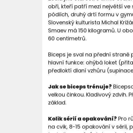
obři, kteří patří mezi největší ve
pódiích, druhý drtí formu v gymu
Slovenský kulturista Michal Kri
Smaev má 150 kilogramů. U obo
60 centimetrů.
Biceps je sval na přední straně 
hlavní funkce: ohýbá loket (při
předloktí dlaní vzhůru (supinac
Jak se biceps trénuje?
Bicepso
velkou činkou. Kladivový zdvih.
základ.
Kolik sérií a opakování?
Pro rů
na cvik, 8-15 opakování v sérii,