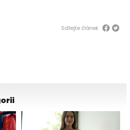
Sdílejte článek
orii