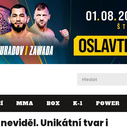
X
Í
MMA
BOX
K-1
POWER
neviděl. Unikátní tvar i