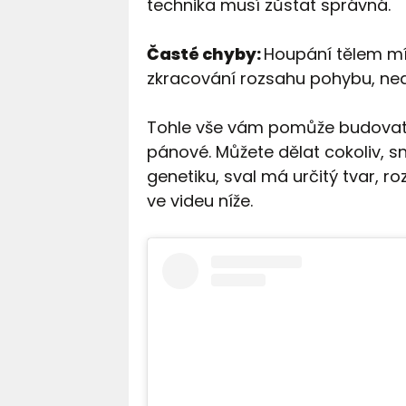
technika musí zůstat správná.
Časté chyby:
Houpání tělem mís
zkracování rozsahu pohybu, ne
Tohle vše vám pomůže budovat b
pánové. Můžete dělat cokoliv, sn
genetiku, sval má určitý tvar, ro
ve videu níže.