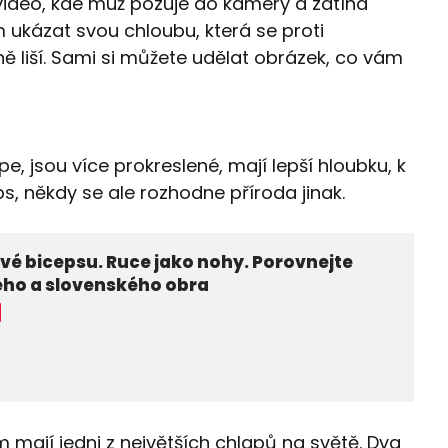
o video, kde muž pózuje do kamery a zatíná
 ukázat svou chloubu, která se proti
ě liší. Sami si můžete udělat obrázek, co vám
e, jsou více prokreslené, mají lepší hloubku, k
s, někdy se ale rozhodne příroda jinak.
vé bicepsu. Ruce jako nohy. Porovnejte
ého a slovenského obra
em mají jedni z největších chlapů na světě. Dva