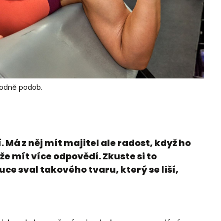
hodně podob.
. Má z něj mít majitel ale radost, když ho
že mít více odpovědí. Zkuste si to
ce sval takového tvaru, který se liší,