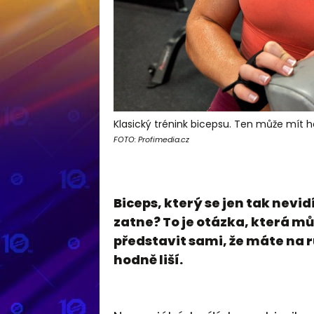
Klasický trénink bicepsu. Ten může mít 
FOTO: Profimedia.cz
Biceps, který se jen tak nevidí
zatne? To je otázka, která mů
představit sami, že máte na ru
hodně liší.