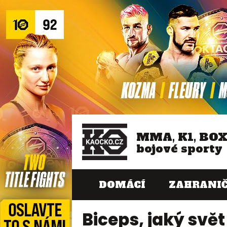
MMA, K1, BO
bojové sporty
DOMÁCÍ
ZAHRANIČ
Biceps, jaký svět 