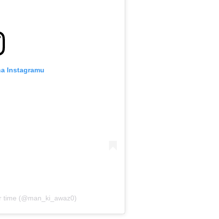
na Instagramu
ur time (@man_ki_awaz0)