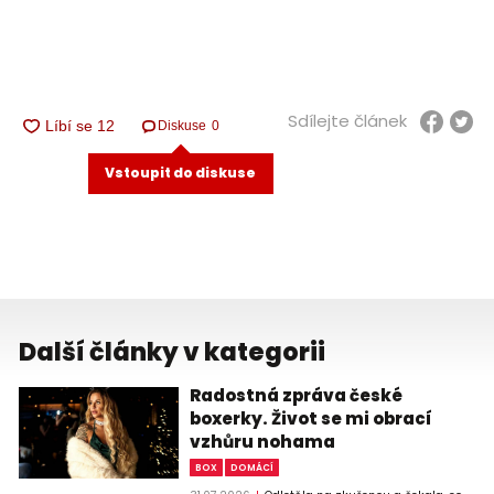
Sdílejte článek
Diskuse
0
Vstoupit do diskuse
Další články v kategorii
Radostná zpráva české
boxerky. Život se mi obrací
vzhůru nohama
BOX
DOMÁCÍ