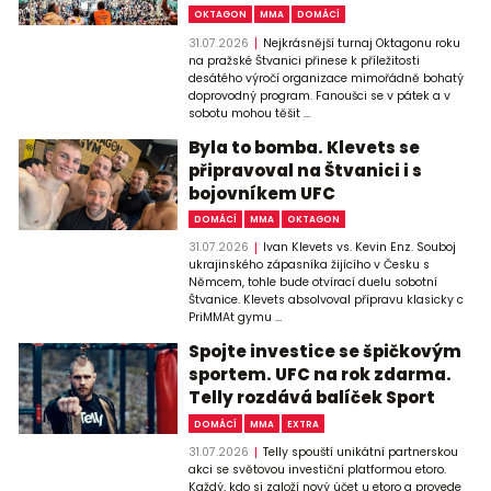
OKTAGON
MMA
DOMÁCÍ
31.07.2026
Nejkrásnější turnaj Oktagonu roku
na pražské Štvanici přinese k příležitosti
desátého výročí organizace mimořádně bohatý
doprovodný program. Fanoušci se v pátek a v
sobotu mohou těšit ...
Byla to bomba. Klevets se
připravoval na Štvanici i s
bojovníkem UFC
DOMÁCÍ
MMA
OKTAGON
31.07.2026
Ivan Klevets vs. Kevin Enz. Souboj
ukrajinského zápasníka žijícího v Česku s
Němcem, tohle bude otvírací duelu sobotní
Štvanice. Klevets absolvoval přípravu klasicky c
PriMMAt gymu ...
Spojte investice se špičkovým
sportem. UFC na rok zdarma.
Telly rozdává balíček Sport
DOMÁCÍ
MMA
EXTRA
31.07.2026
Telly spouští unikátní partnerskou
akci se světovou investiční platformou etoro.
Každý, kdo si založí nový účet u etoro a provede