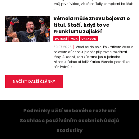
svůj první vklad, získá od Telly kompletní balíček
...
Vémola může znovu bojovat o
titul. Stačí, když to ve
Frankfurtu zajiskří
DOMÁCÍ
MMA
OKTAGON
30.07.2026
Vrací se do boje. Po krátkém čase v
bojovém důchodu je opět připraven rozdávat
rány. A kdo ví, zda zůstane jen u jednoho
zápasu. Pokud si totiž Karlos Vémola poradí za
pár týdnů s ...
NAČÍST DALŠÍ ČLÁNKY
Podmínky užití webového rozhraní
Souhlas s používáním osobních údajů
Statistiky