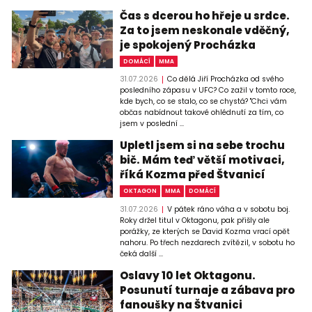
Čas s dcerou ho hřeje u srdce.
Za to jsem neskonale vděčný,
je spokojený Procházka
DOMÁCÍ
MMA
31.07.2026
Co dělá Jiří Procházka od svého
posledního zápasu v UFC? Co zažil v tomto roce,
kde bych, co se stalo, co se chystá? "Chci vám
občas nabídnout takové ohlédnutí za tím, co
jsem v poslední ...
Upletl jsem si na sebe trochu
bič. Mám teď větší motivaci,
říká Kozma před Štvanicí
OKTAGON
MMA
DOMÁCÍ
31.07.2026
V pátek ráno váha a v sobotu boj.
Roky držel titul v Oktagonu, pak přišly ale
porážky, ze kterých se David Kozma vrací opět
nahoru. Po třech nezdarech zvítězil, v sobotu ho
čeká další ...
Oslavy 10 let Oktagonu.
Posunutí turnaje a zábava pro
fanoušky na Štvanici