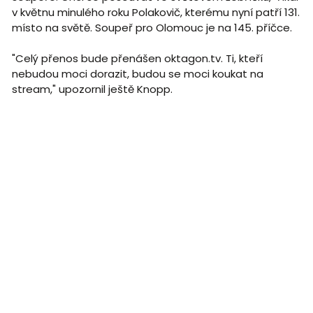
v květnu minulého roku Polakovič, kterému nyní patří 131.
místo na světě. Soupeř pro Olomouc je na 145. příčce.
"Celý přenos bude přenášen oktagon.tv. Ti, kteří
nebudou moci dorazit, budou se moci koukat na
stream," upozornil ještě Knopp.