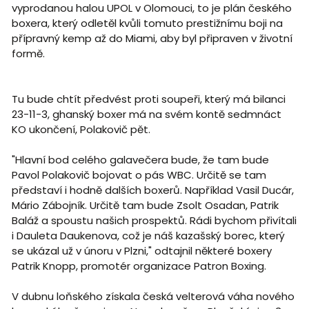
vyprodanou halou UPOL v Olomouci, to je plán českého
boxera, který odletěl kvůli tomuto prestižnímu boji na
přípravný kemp až do Miami, aby byl připraven v životní
formě.
Tu bude chtít předvést proti soupeři, který má bilanci
23-11-3, ghanský boxer má na svém kontě sedmnáct
KO ukončení, Polakovič pět.
"Hlavní bod celého galavečera bude, že tam bude
Pavol Polakovič bojovat o pás WBC. Určitě se tam
představí i hodně dalších boxerů. Například Vasil Ducár,
Mário Zábojník. Určitě tam bude Zsolt Osadan, Patrik
Baláž a spoustu našich prospektů. Rádi bychom přivítali
i Dauleta Daukenova, což je náš kazašský borec, který
se ukázal už v únoru v Plzni," odtajnil některé boxery
Patrik Knopp, promotér organizace Patron Boxing.
V dubnu loňského získala česká velterová váha nového