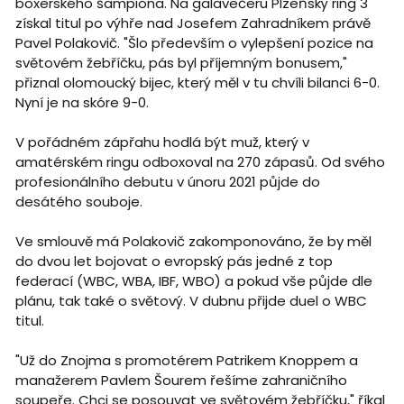
boxerského šampiona. Na galavečeru Plzeňský ring 3
získal titul po výhře nad Josefem Zahradníkem právě
Pavel Polakovič. "Šlo především o vylepšení pozice na
světovém žebříčku, pás byl příjemným bonusem,"
přiznal olomoucký bijec, který měl v tu chvíli bilanci 6-0.
Nyní je na skóre 9-0.
V pořádném zápřahu hodlá být muž, který v
amatérském ringu odboxoval na 270 zápasů. Od svého
profesionálního debutu v únoru 2021 půjde do
desátého souboje.
Ve smlouvě má Polakovič zakomponováno, že by měl
do dvou let bojovat o evropský pás jedné z top
federací (WBC, WBA, IBF, WBO) a pokud vše půjde dle
plánu, tak také o světový. V dubnu přijde duel o WBC
titul.
"Už do Znojma s promotérem Patrikem Knoppem a
manažerem Pavlem Šourem řešíme zahraničního
soupeře. Chci se posouvat ve světovém žebříčku," říkal