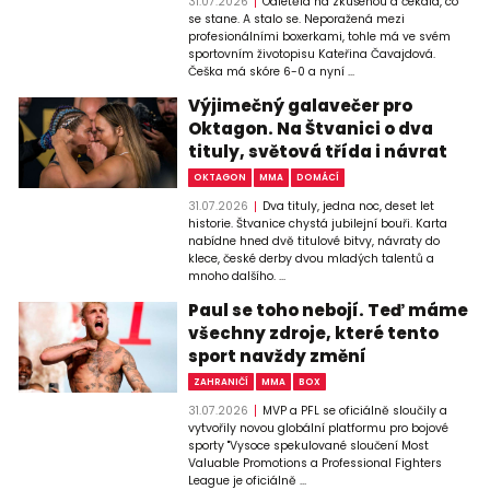
31.07.2026
Odletěla na zkušenou a čekala, co
se stane. A stalo se. Neporažená mezi
profesionálními boxerkami, tohle má ve svém
sportovním životopisu Kateřina Čavajdová.
Češka má skóre 6-0 a nyní ...
Výjimečný galavečer pro
Oktagon. Na Štvanici o dva
tituly, světová třída i návrat
OKTAGON
MMA
DOMÁCÍ
31.07.2026
Dva tituly, jedna noc, deset let
historie. Štvanice chystá jubilejní bouři. Karta
nabídne hned dvě titulové bitvy, návraty do
klece, české derby dvou mladých talentů a
mnoho dalšího. ...
Paul se toho nebojí. Teď máme
všechny zdroje, které tento
sport navždy změní
ZAHRANIČÍ
MMA
BOX
31.07.2026
MVP a PFL se oficiálně sloučily a
vytvořily novou globální platformu pro bojové
sporty "Vysoce spekulované sloučení Most
Valuable Promotions a Professional Fighters
League je oficiálně ...