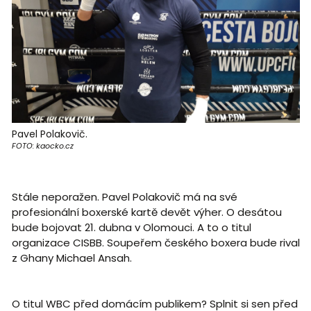
Pavel Polakovič.
FOTO: kaocko.cz
Stále neporažen. Pavel Polakovič má na své
profesionální boxerské kartě devět výher. O desátou
bude bojovat 21. dubna v Olomouci. A to o titul
organizace
CISBB
. Soupeřem českého boxera bude rival
z Ghany Michael Ansah.
O titul WBC před domácím publikem? Splnit si sen před