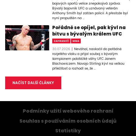
bojových sportů velice znepokojivá zpráva.
Bývalý bojovník UFC a uznávaný veterán
Anthony Smith byl zatčen policií. A přestože byl
nyní propuštěn na ...
Pořádně se opíjel, pak kývl na
bitvu s bývalým králem UFC
ZAHRANIČÍ
MMA
30.07.2026
Neváhal, naskočil do pořádně
rozjetého vlaku a přijal souboj s bývalým
šampionem polotěžké váhy UFC Janem
Blachowiczem. Navajo Stirling kývl na velkou
příležitost a rozhodl se, že ...
NAČÍST DALŠÍ ČLÁNKY
Podmínky užití webového rozhraní
Souhlas s používáním osobních údajů
Statistiky