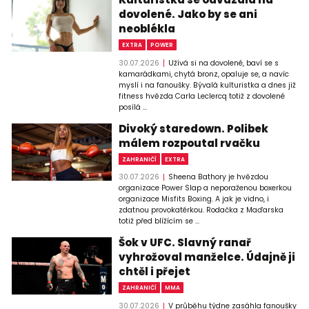
dovolené. Jako by se ani
neoblékla
EXTRA
POWER
30.07.2026
Užívá si na dovolené, baví se s
kamarádkami, chytá bronz, opaluje se, a navíc
myslí i na fanoušky. Bývalá kulturistka a dnes již
fitness hvězda Carla Leclercq totiž z dovolené
posílá ...
Divoký staredown. Polibek
málem rozpoutal rvačku
ZAHRANIČÍ
EXTRA
30.07.2026
Sheena Bathory je hvězdou
organizace Power Slap a neporaženou boxerkou
organizace Misfits Boxing. A jak je vidno, i
zdatnou provokatérkou. Rodačka z Maďarska
totiž před blížícím se ...
Šok v UFC. Slavný ranař
vyhrožoval manželce. Údajně ji
chtěl i přejet
ZAHRANIČÍ
MMA
30.07.2026
V průběhu týdne zasáhla fanoušky