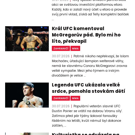
akci se světovou investiční platformou etoro.
Každý, kdo si založí nový účet u etoro a provede
svůj první vklad, získá od Telly kompletní balíček
...
Král UFC komentoval
McGregorův pád. Bylo mi ho
líto, překvapil
ZAHRANIČÍ
MMA
30.07.2026
Patrně nikoho nepřekvapí, že Islam
Machačev, úřadující šampion welterové váhy,
nemá ke slavnému Conoru McGregorovi zrovna
velké sympatie. Mezi jeho týmem a irským
divočákem je velice ...
Legenda UFC ukázala velké
srdce, pomohla stovkám dětí
ZAHRANIČÍ
MMA
30.07.2026
Populární veterán slavné UFC
Dustin Poirier se vrátil na dobrou 'stranu síly'.
Zatímco před pár týdny šokoval fanoušky
řáděním na letišti, kvůli němuž byl dokonce
zatčen, ...
Kulturistka se odvázala na