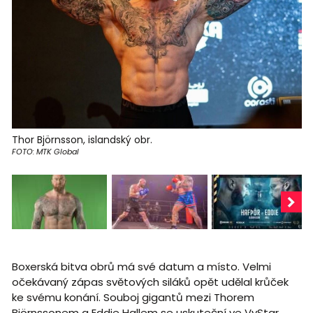
Thor Björnsson, islandský obr.
FOTO: MTK Global
Boxerská bitva obrů má své datum a místo. Velmi
očekávaný zápas světových siláků opět udělal krůček
ke svému konání. Souboj gigantů mezi Thorem
Björnssonem a Eddie Hallem se uskuteční ve VyStar