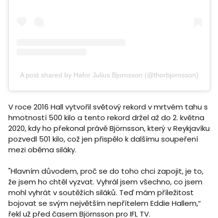
A post shared by Hafor Julius Bjornsson (@thorbjornsson)
V roce 2016 Hall vytvořil světový rekord v mrtvém tahu s
hmotností 500 kilo a tento rekord držel až do 2. května
2020, kdy ho překonal právě Björnsson, který v Reykjavíku
pozvedl 501 kilo, což jen přispělo k dalšímu soupeření
mezi oběma siláky.
"Hlavním důvodem, proč se do toho chci zapojit, je to,
že jsem ho chtěl vyzvat. Vyhrál jsem všechno, co jsem
mohl vyhrát v soutěžích siláků. Teď mám příležitost
bojovat se svým největším nepřítelem Eddie Hallem,“
řekl už před časem Björnsson pro IFL TV.