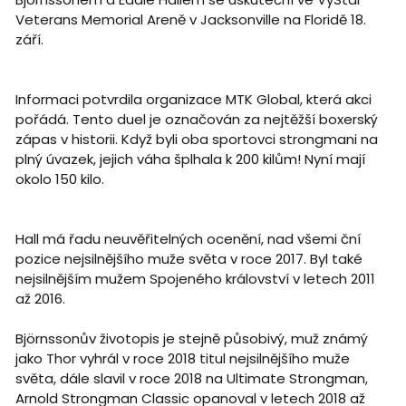
Veterans Memorial Areně v Jacksonville na Floridě 18.
září.
Informaci potvrdila organizace MTK Global, která akci
pořádá. Tento duel je označován za nejtěžší boxerský
zápas v historii. Když byli oba sportovci strongmani na
plný úvazek, jejich váha šplhala k 200 kilům! Nyní mají
okolo 150 kilo.
Hall má řadu neuvěřitelných ocenění, nad všemi ční
pozice nejsilnějšího muže světa v roce 2017. Byl také
nejsilnějším mužem Spojeného království v letech 2011
až 2016.
Björnssonův životopis je stejně působivý, muž známý
jako Thor vyhrál v roce 2018 titul nejsilnějšího muže
světa, dále slavil v roce 2018 na Ultimate Strongman,
Arnold Strongman Classic opanoval v letech 2018 až