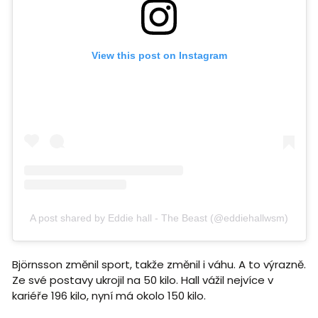
View this post on Instagram
A post shared by Eddie hall - The Beast (@eddiehallwsm)
Björnsson změnil sport, takže změnil i váhu. A to výrazně.
Ze své postavy ukrojil na 50 kilo. Hall vážil nejvíce v
kariéře 196 kilo, nyní má okolo 150 kilo.