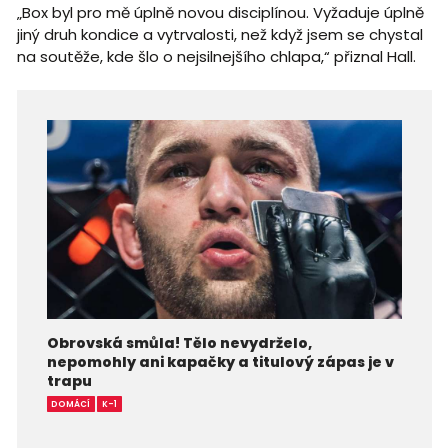
„Box byl pro mě úplně novou disciplínou. Vyžaduje úplně
jiný druh kondice a vytrvalosti, než když jsem se chystal
na soutěže, kde šlo o nejsilnejšího chlapa,“ přiznal Hall.
Obrovská smůla! Tělo nevydrželo,
nepomohly ani kapačky a titulový zápas je v
trapu
DOMÁCÍ
K-1