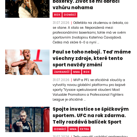
boxerky. Život se mi obrací
vzhůru nohama
BOX
DOMÁCÍ
31.07.2026
Odletěla na zkušenou a čekala, co
se stane. A stalo se. Neporažená mezi
profesionálními boxerkami, tohle má ve svém
sportovním životopisu Kateřina Čavajdová.
Češka má skóre 6-0 a nyní ...
Paul se toho nebojí. Teď máme
všechny zdroje, které tento
sport navždy změní
ZAHRANIČÍ
MMA
BOX
31.07.2026
MVP a PFL se oficiálně sloučily a
vytvořily novou globální platformu pro bojové
sporty "Vysoce spekulované sloučení Most
Valuable Promotions a Professional Fighters
League je oficiálně ...
Spojte investice se špičkovým
sportem. UFC na rok zdarma.
Telly rozdává balíček Sport
DOMÁCÍ
MMA
EXTRA
31.07.2026
Telly spouští unikátní partnerskou