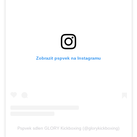
Zobrazit pspvek na Instagramu
Pspvek sdlen GLORY Kickboxing (@glorykickboxing)