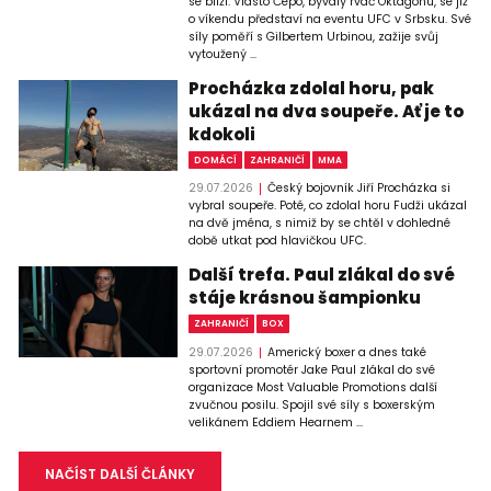
se blíží. Vlasto Čepo, bývalý rváč Oktagonu, se již
o víkendu představí na eventu UFC v Srbsku. Své
síly poměří s Gilbertem Urbinou, zažije svůj
vytoužený ...
Procházka zdolal horu, pak
ukázal na dva soupeře. Ať je to
kdokoli
DOMÁCÍ
ZAHRANIČÍ
MMA
29.07.2026
Český bojovník Jiří Procházka si
vybral soupeře. Poté, co zdolal horu Fudži ukázal
na dvě jména, s nimiž by se chtěl v dohledné
době utkat pod hlavičkou UFC.
Další trefa. Paul zlákal do své
stáje krásnou šampionku
ZAHRANIČÍ
BOX
29.07.2026
Americký boxer a dnes také
sportovní promotér Jake Paul zlákal do své
organizace Most Valuable Promotions další
zvučnou posilu. Spojil své síly s boxerským
velikánem Eddiem Hearnem ...
NAČÍST DALŠÍ ČLÁNKY