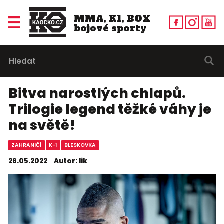
MMA, K1, BOX
bojové sporty
Bitva narostlých chlapů.
Trilogie legend těžké váhy je
na světě!
ZAHRANIČÍ
K-1
BLESKOVKA
26.05.2022
Autor: lik