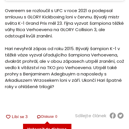
Overeem se rozloučil s UFC v roce 2021 a podepsal
smlouvu s GLORY Kickboxing loni v červnu. Bývalý mistr
světa K-1 Grand Prix měl 23. října vyzvat šampiona těžké
váhy Rica Verhoevena na GLORY Collision 3, ale
odstoupil kvůli zranění.
Hari nevyhrál zápas od roku 2015. Bývalý šampion K-1 v
těžké váze vyzval úřadujícího šampiona Verhoevena,
dvakrát prohrál, ale v obou zápasech utrpěl zranění, což
vedlo k vítězství na TKO pro Verhoevena. Utrpěl také
prohry s Benjaminem Adegbuyim a naposledy s
Arkadiuszem Wrzosekem loni v září. Ukončí Hari špatné
roky v ohlášené trilogii?
Sdílejte článek
Diskuse
0