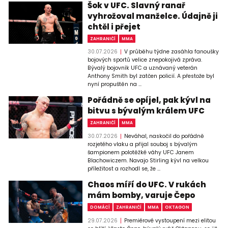
Šok v UFC. Slavný ranař
vyhrožoval manželce. Údajně ji
chtěl i přejet
ZAHRANIČÍ
MMA
30.07.2026
V průběhu týdne zasáhla fanoušky
bojových sportů velice znepokojivá zpráva.
Bývalý bojovník UFC a uznávaný veterán
Anthony Smith byl zatčen policií. A přestože byl
nyní propuštěn na ...
Pořádně se opíjel, pak kývl na
bitvu s bývalým králem UFC
ZAHRANIČÍ
MMA
30.07.2026
Neváhal, naskočil do pořádně
rozjetého vlaku a přijal souboj s bývalým
šampionem polotěžké váhy UFC Janem
Blachowiczem. Navajo Stirling kývl na velkou
příležitost a rozhodl se, že ...
Chaos míří do UFC. V rukách
mám bomby, varuje Čepo
DOMÁCÍ
ZAHRANIČÍ
MMA
OKTAGON
29.07.2026
Premiérové vystoupení mezi elitou