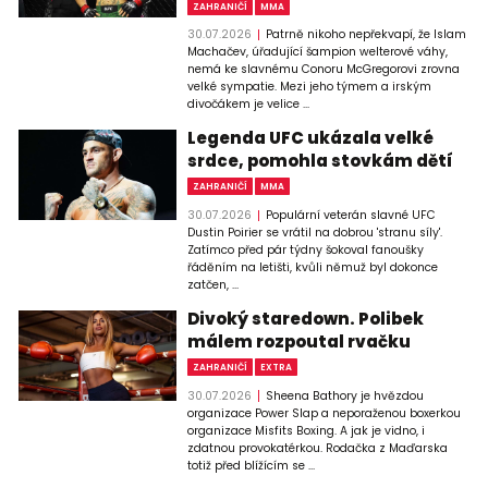
ZAHRANIČÍ
MMA
30.07.2026
Patrně nikoho nepřekvapí, že Islam
Machačev, úřadující šampion welterové váhy,
nemá ke slavnému Conoru McGregorovi zrovna
velké sympatie. Mezi jeho týmem a irským
divočákem je velice ...
Legenda UFC ukázala velké
srdce, pomohla stovkám dětí
ZAHRANIČÍ
MMA
30.07.2026
Populární veterán slavné UFC
Dustin Poirier se vrátil na dobrou 'stranu síly'.
Zatímco před pár týdny šokoval fanoušky
řáděním na letišti, kvůli němuž byl dokonce
zatčen, ...
Divoký staredown. Polibek
málem rozpoutal rvačku
ZAHRANIČÍ
EXTRA
30.07.2026
Sheena Bathory je hvězdou
organizace Power Slap a neporaženou boxerkou
organizace Misfits Boxing. A jak je vidno, i
zdatnou provokatérkou. Rodačka z Maďarska
totiž před blížícím se ...