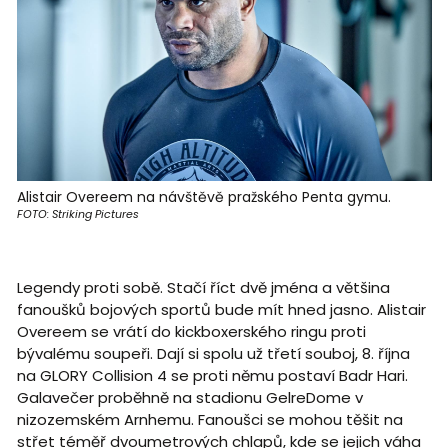
Alistair Overeem na návštěvě pražského Penta gymu.
FOTO: Striking Pictures
Legendy proti sobě. Stačí říct dvě jména a většina
fanoušků bojových sportů bude mít hned jasno. Alistair
Overeem se vrátí do kickboxerského ringu proti
bývalému soupeři. Dají si spolu už třetí souboj, 8. října
na GLORY Collision 4 se proti němu postaví Badr Hari.
Galavečer proběhně na stadionu GelreDome v
nizozemském Arnhemu. Fanoušci se mohou těšit na
střet téměř dvoumetrových chlapů, kde se jejich váha