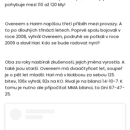
pohybuje mezi 110 až 120 kily!
Overeem s Harim napíšou třetí příběh mezi provazy. A
to po dlouhých třinácti letech. Poprvé spolu bojovali v
roce 2008, vyhrál Overeem, podruhé se potkali v roce
2009 a slavil Hari. Kdo se bude radovat nyní?
Oba za roky nasbírali zkušenosti, jejich jména vyrostla. A
také jsou starší. Overeem má dvaačtyřicet let, soupeř
je o pět let mladší. Hari má v kickboxu za sebou 125
bitev, 106x vyhrál, 92x na KO. Rival je na bilanci 14-10-7. K
tomu je nutno ale připočítat MMA bilanci, ta činí 67-47-
25.