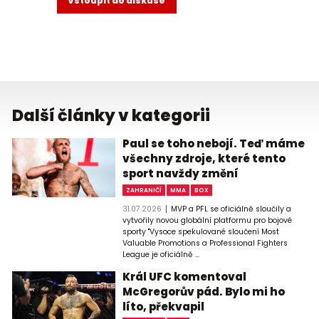
Vstoupit do diskuse
Další články v kategorii
Paul se toho nebojí. Teď máme
všechny zdroje, které tento
sport navždy změní
ZAHRANIČÍ
MMA
BOX
31.07.2026
MVP a PFL se oficiálně sloučily a
vytvořily novou globální platformu pro bojové
sporty "Vysoce spekulované sloučení Most
Valuable Promotions a Professional Fighters
League je oficiálně ...
Král UFC komentoval
McGregorův pád. Bylo mi ho
líto, překvapil