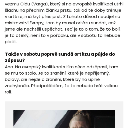
vezmu Oldu (Varga), který si na evropské kvalifikaci utrhl
šlachu na předním článku prstu, tak od té doby trénuje
v ortéze, má kryt přes prst. Z tohoto důvod neodjel na
mistrovství Evropy, tam by musel ortézu sundat, což
jsme ale nechtěli uspěchat. Teď je to o tom, že to bolí,
je to oteklý, není to v pořádku, ale v sobotu to nebude
platit.
Takže v sobotu poprvé sundá ortézu a půjde do
zápasu?
Ano. Na evropský kvalifikaci s tím něco odzápasil, tam
se mu to stalo. Je to zranění, které je nepříjemný,
bolavý, ale nejde o zranění, které by ho úplně
znehybnělo. Předpokládám, že to nebude hrát velkou
roli.