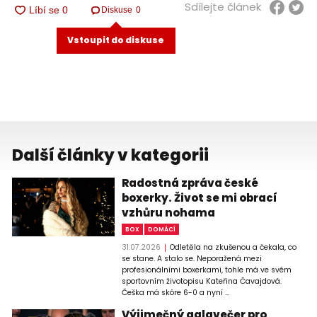
Sdílejte článek
Diskuse
0
Vstoupit do diskuse
Další články v kategorii
Radostná zpráva české
boxerky. Život se mi obrací
vzhůru nohama
BOX
DOMÁCÍ
31.07.2026
Odletěla na zkušenou a čekala, co
se stane. A stalo se. Neporažená mezi
profesionálními boxerkami, tohle má ve svém
sportovním životopisu Kateřina Čavajdová.
Češka má skóre 6-0 a nyní ...
Výjimečný galavečer pro