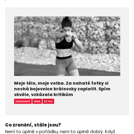
Moje tělo, moje volba. Za nahaté fotky si
nechá bojovnice královsky zaplatit. Spím
skvěle, vzkázala kritikům
ZAHRANIČÍ
MMA
EXTRA
Co zranění, stále jsou?
Není to úplně v pořádku, není to úplně dobrý. Když