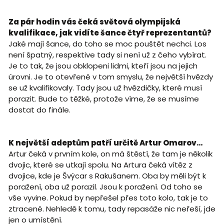
Za pár hodin vás čeká světová olympijská
kvalifikace, jak vidíte šance čtyř reprezentantů?
Jaké mají šance, do toho se moc pouštět nechci. Los
není špatný, respektive tady si není už z čeho vybírat.
Je to tak, že jsou obklopeni lidmi, kteří jsou na jejich
úrovni. Je to otevřené v tom smyslu, že největší hvězdy
se už kvalifikovaly. Tady jsou už hvězdičky, které musí
porazit. Bude to těžké, protože víme, že se musíme
dostat do finále.
K největší adeptům patří určitě Artur Omarov…
Artur čeká v prvním kole, on má štěstí, že tam je několik
dvojic, které se utkají spolu. Na Artura čeká vítěz z
dvojice, kde je Švýcar s Rakušanem. Oba by měli být k
poražení, oba už porazil. Jsou k poražení. Od toho se
vše vyvine. Pokud by nepřešel přes toto kolo, tak je to
ztracené. Nehledě k tomu, tady repasáže nic neřeší, jde
jen o umístění.