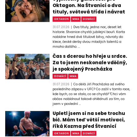
Oktagon. Na Štvanici o dva
tituly, světová třída i návrat
OKTAGON
MMA
DOMÁCÍ
31.07.2026
Dva tituly, jedna noc, deset let
historie. Štvanice chystá jubilejní bouři. Karta
nabídne hned dvě titulové bitvy, návraty do
klece, české derby dvou mladých talentů a
mnoho dalšího. ...
Čas s dcerou ho hřeje u srdce.
Za to jsem neskonale vděčný,
je spokojený Procházka
DOMÁCÍ
MMA
31.07.2026
Co dělá Jiří Procházka od svého
posledního zápasu v UFC? Co zažil v tomto roce,
kde bych, co se stalo, co se chystá? "Chci vám
občas nabídnout takové ohlédnutí za tím, co
jsem v poslední ...
Upletl jsem si na sebe trochu
bič. Mám teď větší motivaci,
říká Kozma před Štvanicí
OKTAGON
MMA
DOMÁCÍ