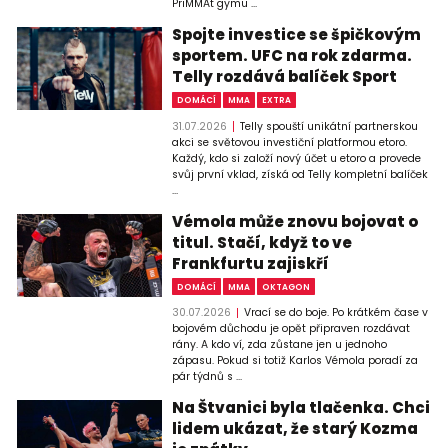
PriMMAt gymu ...
Spojte investice se špičkovým
sportem. UFC na rok zdarma.
Telly rozdává balíček Sport
DOMÁCÍ
MMA
EXTRA
31.07.2026
Telly spouští unikátní partnerskou
akci se světovou investiční platformou etoro.
Každý, kdo si založí nový účet u etoro a provede
svůj první vklad, získá od Telly kompletní balíček
...
Vémola může znovu bojovat o
titul. Stačí, když to ve
Frankfurtu zajiskří
DOMÁCÍ
MMA
OKTAGON
30.07.2026
Vrací se do boje. Po krátkém čase v
bojovém důchodu je opět připraven rozdávat
rány. A kdo ví, zda zůstane jen u jednoho
zápasu. Pokud si totiž Karlos Vémola poradí za
pár týdnů s ...
Na Štvanici byla tlačenka. Chci
lidem ukázat, že starý Kozma