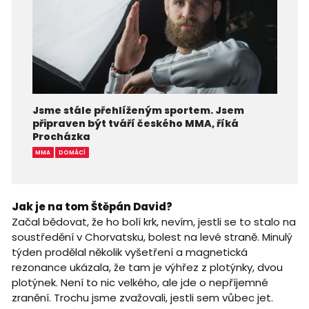
Jsme stále přehlíženým sportem. Jsem
připraven být tváří českého MMA, říká
Procházka
MMA
DOMÁCÍ
Jak je na tom Štěpán David?
Začal bědovat, že ho bolí krk, nevím, jestli se to stalo na
soustředění v Chorvatsku, bolest na levé straně. Minulý
týden prodělal několik vyšetření a magnetická
rezonance ukázala, že tam je výhřez z plotýnky, dvou
plotýnek. Není to nic velkého, ale jde o nepříjemné
zranění. Trochu jsme zvažovali, jestli sem vůbec jet.