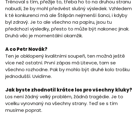
Trénoval s tím, přežije to, třeba ho to na druhou stranu
nabudí, že by mohl předvést slušný výsledek. Vzhledem
k té konkurenci má ale Štěpán nejmenší šanci, i kdyby
byl zdravý. Je to ale všechno na papíru, jsou tu
předchozí výsledky, přesto to může být nakonec jinak.
Druhá věc je momentální okamžik.
A co Petr Novák?
Ten je obklopený kvalitními soupeři, ten možná ještě
více než ostatní. První zápas má Litevce, tam se
všechno rozhodne. Pak by mohlo být druhé kolo trošku
jednodušší. Uvidíme.
Jak byste zhodnotil krátce los pro všechny kluky?
Los není žádný velký problém, žádná tragédie. Je to
vcelku vyrovnaný na všechny strany. Teď se s tím
musíme poprat.