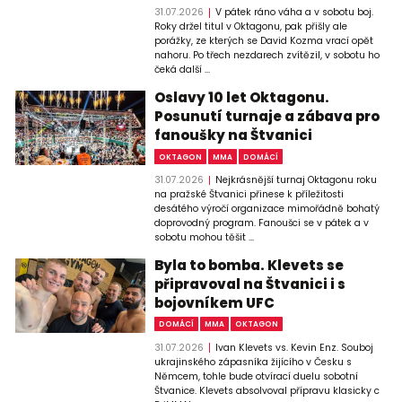
31.07.2026
V pátek ráno váha a v sobotu boj.
Roky držel titul v Oktagonu, pak přišly ale
porážky, ze kterých se David Kozma vrací opět
nahoru. Po třech nezdarech zvítězil, v sobotu ho
čeká další ...
Oslavy 10 let Oktagonu.
Posunutí turnaje a zábava pro
fanoušky na Štvanici
OKTAGON
MMA
DOMÁCÍ
31.07.2026
Nejkrásnější turnaj Oktagonu roku
na pražské Štvanici přinese k příležitosti
desátého výročí organizace mimořádně bohatý
doprovodný program. Fanoušci se v pátek a v
sobotu mohou těšit ...
Byla to bomba. Klevets se
připravoval na Štvanici i s
bojovníkem UFC
DOMÁCÍ
MMA
OKTAGON
31.07.2026
Ivan Klevets vs. Kevin Enz. Souboj
ukrajinského zápasníka žijícího v Česku s
Němcem, tohle bude otvírací duelu sobotní
Štvanice. Klevets absolvoval přípravu klasicky c