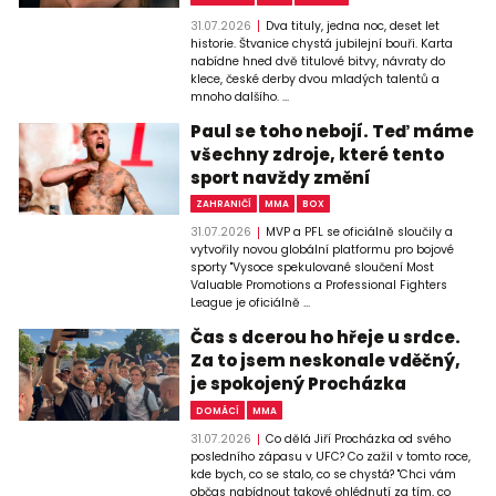
31.07.2026
Dva tituly, jedna noc, deset let
historie. Štvanice chystá jubilejní bouři. Karta
nabídne hned dvě titulové bitvy, návraty do
klece, české derby dvou mladých talentů a
mnoho dalšího. ...
Paul se toho nebojí. Teď máme
všechny zdroje, které tento
sport navždy změní
ZAHRANIČÍ
MMA
BOX
31.07.2026
MVP a PFL se oficiálně sloučily a
vytvořily novou globální platformu pro bojové
sporty "Vysoce spekulované sloučení Most
Valuable Promotions a Professional Fighters
League je oficiálně ...
Čas s dcerou ho hřeje u srdce.
Za to jsem neskonale vděčný,
je spokojený Procházka
DOMÁCÍ
MMA
31.07.2026
Co dělá Jiří Procházka od svého
posledního zápasu v UFC? Co zažil v tomto roce,
kde bych, co se stalo, co se chystá? "Chci vám
občas nabídnout takové ohlédnutí za tím, co