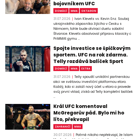
bojovníkem UFC
DOMÁCÍ
MMA
OKTAGON
31.07.2026
Ivan Klevets vs. Kevin Enz. Souboj
ukrajinského zápasníka žijícího v Česku s
Němcem, tohle bude otvírací duelu sobotní
Štvanice. Klevets absolvoval přípravu klasicky c
PriMMAt gymu ...
Spojte investice se špičkovým
sportem. UFC na rok zdarma.
Telly rozdává balíček Sport
DOMÁCÍ
MMA
EXTRA
31.07.2026
Telly spouští unikátní partnerskou
akci se světovou investiční platformou etoro.
Každý, kdo si založí nový účet u etoro a provede
svůj první vklad, získá od Telly kompletní balíček
...
Král UFC komentoval
McGregorův pád. Bylo mi ho
líto, překvapil
ZAHRANIČÍ
MMA
30.07.2026
Patrně nikoho nepřekvapí, že Islam