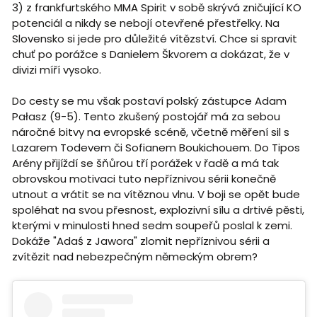
3) z frankfurtského MMA Spirit v sobě skrývá zničující KO
potenciál a nikdy se nebojí otevřené přestřelky. Na
Slovensko si jede pro důležité vítězství. Chce si spravit
chuť po porážce s Danielem Škvorem a dokázat, že v
divizi míří vysoko.
Do cesty se mu však postaví polský zástupce Adam
Pałasz (9-5). Tento zkušený postojář má za sebou
náročné bitvy na evropské scéně, včetně měření sil s
Lazarem Todevem či Sofianem Boukichouem. Do Tipos
Arény přijíždí se šňůrou tří porážek v řadě a má tak
obrovskou motivaci tuto nepříznivou sérii konečně
utnout a vrátit se na vítěznou vlnu. V boji se opět bude
spoléhat na svou přesnost, explozivní sílu a drtivé pěsti,
kterými v minulosti hned sedm soupeřů poslal k zemi.
Dokáže "Adaś z Jawora" zlomit nepříznivou sérii a
zvítězit nad nebezpečným německým obrem?