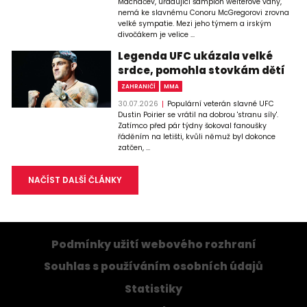
Machačev, úřadující šampion welterové váhy,
nemá ke slavnému Conoru McGregorovi zrovna
velké sympatie. Mezi jeho týmem a irským
divočákem je velice ...
Legenda UFC ukázala velké
srdce, pomohla stovkám dětí
ZAHRANIČÍ
MMA
30.07.2026
Populární veterán slavné UFC
Dustin Poirier se vrátil na dobrou 'stranu síly'.
Zatímco před pár týdny šokoval fanoušky
řáděním na letišti, kvůli němuž byl dokonce
zatčen, ...
NAČÍST DALŠÍ ČLÁNKY
Podmínky užití webového rozhraní
Souhlas s používáním osobních údajů
Statistiky