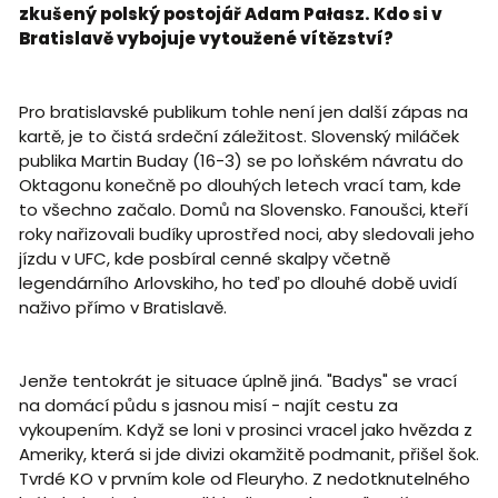
zkušený polský postojář Adam Pałasz. Kdo si v
Bratislavě vybojuje vytoužené vítězství?
Pro bratislavské publikum tohle není jen další zápas na
kartě, je to čistá srdeční záležitost. Slovenský miláček
publika Martin Buday (16-3) se po loňském návratu do
Oktagonu konečně po dlouhých letech vrací tam, kde
to všechno začalo. Domů na Slovensko. Fanoušci, kteří
roky nařizovali budíky uprostřed noci, aby sledovali jeho
jízdu v UFC, kde posbíral cenné skalpy včetně
legendárního Arlovskiho, ho teď po dlouhé době uvidí
naživo přímo v Bratislavě.
Jenže tentokrát je situace úplně jiná. "Badys" se vrací
na domácí půdu s jasnou misí - najít cestu za
vykoupením. Když se loni v prosinci vracel jako hvězda z
Ameriky, která si jde divizi okamžitě podmanit, přišel šok.
Tvrdé KO v prvním kole od Fleuryho. Z nedotknutelného