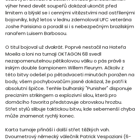
výher hned devět soupeřů dokázal ukončit před
limitem a blýskl se i cennými vítězstvími nad ostřílenými
bojovníky, když letos v lednu zdemoloval UFC veterána
Joshe Parisiana a poradil si i s nebezpečným brazilským
ranařem Luisem Barbosou.
O titul bojoval už dvakrát. Poprvé nestačil na Hatefa
Moeila a loni na turnaji OKTAGON 68 svedl
nezapomenutelnou pětikolovou válku o pás právě s
irským double šampionem Willem Fleurym. Ačkoliv z
této bitvy odešel po pětadvaceti minutách poražen na
body, všem pochybovačům jasně dokázal, že patří k
absolutní špičce. Tenhle bulharský "Punisher" disponuje
precizním strikingem a explozivní silou, která pro
domácího favorita představuje obrovskou hrozbu.
Střet stylů slibuje taktickou bitvu, kde sebemenší chyba
může znamenat rychlý konec.
Karta turnaje přináší i další střet těžkých vah.
Dvoumetrový německý válečník Patrick Vespaziani (6-