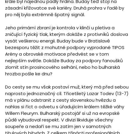
krále byl najednou padlý hrdina. Buday teď stojí na
zásadní křižovatce své kariéry. Druhá prohra v řadě by
pro něj byla extrémně špatný signál.
Jeho primární zbraní je kontrola v klinči u pletiva a
zničující fyzický tlak, kterým dokáže z protivníků doslova
vysát veškerou energii. Buday bude v Bratislavě
bezesporu těžit z mohutné podpory vyprodané TIPOS
Arény a obrovské motivace předvést se v tom
nejlepším světle. Dokáže Buday za podpory fanoušků
zlomit stín prosincového selhání, nebo ho bulharská
hrozba pošle ke dnu?
Do cesty se mu však postaví muž, který má před sebou
naprosto jednoznačný cíl. Třicetiletý Lazar Todev (13-7)
má v plánu odstranit z cesty slovenskou hvězdu a
nahlas si říct o odvetu s úřadujícím králem těžké váhy
Willem Fleurym. Bulharský postojář si už na evropské
půdě vybudoval respekt. V divizi likviduje všechny
soupeře a nedaří se mu zatím jen v samotných
titulových bitvách. Z celkem třinácti profesionálních