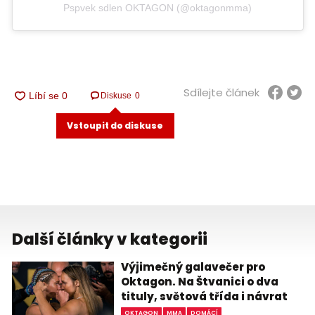
Pspvek sdlen OKTAGON (@oktagonmma)
Sdílejte článek
Diskuse
0
Vstoupit do diskuse
Další články v kategorii
Výjimečný galavečer pro
Oktagon. Na Štvanici o dva
tituly, světová třída i návrat
OKTAGON
MMA
DOMÁCÍ