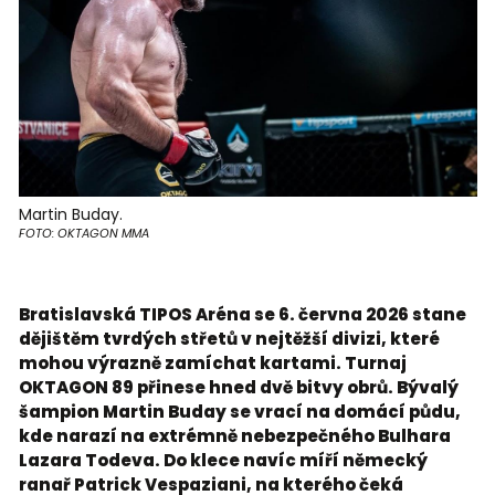
Martin Buday.
FOTO: OKTAGON MMA
Bratislavská TIPOS Aréna se 6. června 2026 stane
dějištěm tvrdých střetů v nejtěžší divizi, které
mohou výrazně zamíchat kartami. Turnaj
OKTAGON 89 přinese hned dvě bitvy obrů. Bývalý
šampion Martin Buday se vrací na domácí půdu,
kde narazí na extrémně nebezpečného Bulhara
Lazara Todeva. Do klece navíc míří německý
ranař Patrick Vespaziani, na kterého čeká