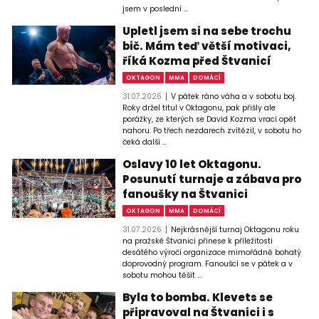
jsem v poslední ...
Upletl jsem si na sebe trochu
bič. Mám teď větší motivaci,
říká Kozma před Štvanicí
OKTAGON
MMA
DOMÁCÍ
31.07.2026
V pátek ráno váha a v sobotu boj.
Roky držel titul v Oktagonu, pak přišly ale
porážky, ze kterých se David Kozma vrací opět
nahoru. Po třech nezdarech zvítězil, v sobotu ho
čeká další ...
Oslavy 10 let Oktagonu.
Posunutí turnaje a zábava pro
fanoušky na Štvanici
OKTAGON
MMA
DOMÁCÍ
31.07.2026
Nejkrásnější turnaj Oktagonu roku
na pražské Štvanici přinese k příležitosti
desátého výročí organizace mimořádně bohatý
doprovodný program. Fanoušci se v pátek a v
sobotu mohou těšit ...
Byla to bomba. Klevets se
připravoval na Štvanici i s