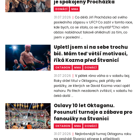
je spokojený Procházka
DOMÁCÍ
MMA
31.07.2026
Co dělá Jiří Procházka od svého
posledního zápasu v UFC? Co zažil v tomto roce,
kde bych, co se stalo, co se chystá? "Chci vám
občas nabídnout takové ohlédnutí za tím, co
jsem v poslední ...
Upletl jsem si na sebe trochu
bič. Mám teď větší motivaci,
říká Kozma před Štvanicí
OKTAGON
MMA
DOMÁCÍ
31.07.2026
V pátek ráno váha a v sobotu boj.
Roky držel titul v Oktagonu, pak přišly ale
porážky, ze kterých se David Kozma vrací opět
nahoru. Po třech nezdarech zvítězil, v sobotu ho
čeká další ...
Oslavy 10 let Oktagonu.
Posunutí turnaje a zábava pro
fanoušky na Štvanici
OKTAGON
MMA
DOMÁCÍ
31.07.2026
Nejkrásnější turnaj Oktagonu roku
na pražské Štvanici přinese k příležitosti