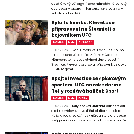
desátého výročí organizace mimořádně bohatý
doprovodný program. Fanoušci se v pátek a v
sobotu mohou těšit ...
Byla to bomba. Klevets se
připravoval na Štvanici i s
bojovníkem UFC
DOMÁCÍ
MMA
OKTAGON
31.07.2026
Ivan Klevets vs. Kevin Enz. Souboj
ukrajinského zápasníka žijícího v Česku s
Němcem, tohle bude otvírací duelu sobotní
Štvanice. Klevets absolvoval přípravu klasicky c
PriMMAt gymu ...
Spojte investice se špičkovým
sportem. UFC na rok zdarma.
Telly rozdává balíček Sport
DOMÁCÍ
MMA
EXTRA
31.07.2026
Telly spouští unikátní partnerskou
akci se světovou investiční platformou etoro.
Každý, kdo si založí nový účet u etoro a provede
svůj první vklad, získá od Telly kompletní balíček
...