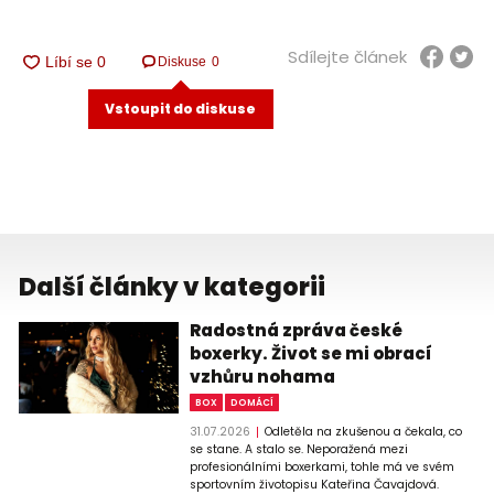
Sdílejte článek
Diskuse
0
Vstoupit do diskuse
Další články v kategorii
Radostná zpráva české
boxerky. Život se mi obrací
vzhůru nohama
BOX
DOMÁCÍ
31.07.2026
Odletěla na zkušenou a čekala, co
se stane. A stalo se. Neporažená mezi
profesionálními boxerkami, tohle má ve svém
sportovním životopisu Kateřina Čavajdová.