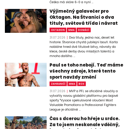
Češka má skóre 6-0 a nyní ...
Výjimečný galavečer pro
Oktagon. Na Štvanici o dva
tituly, světová třída i návrat
OKTAGON
MMA
DOMÁCÍ
31.07.2026
Dva tituly, jedna noc, deset let
historie. Štvanice chystá jubilejní bouři. Karta
nabídne hned dvě titulové bitvy, návraty do
klece, české derby dvou mladých talentů a
mnoho dalšího. ...
Paul se toho nebojí. Teď máme
všechny zdroje, které tento
sport navždy změní
ZAHRANIČÍ
MMA
BOX
31.07.2026
MVP a PFL se oficiálně sloučily a
vytvořily novou globální platformu pro bojové
sporty "Vysoce spekulované sloučení Most
Valuable Promotions a Professional Fighters
League je oficiálně ...
Čas s dcerou ho hřeje u srdce.
Za to jsem neskonale vděčný,