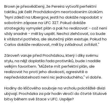
Brown je přesvědčený, že Pereira vytvořil perfektní
taktiku, jak čelit Procházkovým neortodoxním útokům.
"Nyní záleží na Ulbergovi, jestli ho dokáže napodobit v
sobotním zápase na UFC 327. Pokud dokáže
strategicky vymyslet plán a pak ho realizovat - což není
vždy snadné - měl by uspět. Nechci zlehčovat, co bude
k vítězství potřeba, ale skutečný plán existuje. Pokud ho
Carlos dokáže realizovat, měl by zvládnout zvítězit."
Zároveň varuje před Procházkou, který i díky svému
stylu, na nějž doplatila řada protivníků, bude i nadále
velkým favoritem. "Můžete mít perfektní plán, ale
realizovat ho proti jeho divokosti, agresivitě a
nepředvídatelnosti není nic jednoduchého," ví dobře.
Hodiny do klíčového souboje na vrcholu polotěžké divizi
ubývají. Procházka za pár hodin vkročí do čtvrté titulové
bitvy během své štace v UFC. Uspěje?