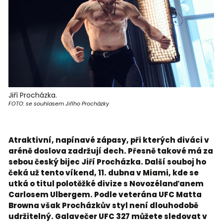
Jiří Procházka.
FOTO: se souhlasem Jiřího Procházky
Atraktivní, napínavé zápasy, při kterých diváci v
aréně doslova zadržují dech. Přesně takové má za
sebou český bijec Jiří Procházka. Další souboj ho
čeká už tento víkend, 11. dubna v Miami, kde se
utká o titul polotěžké divize s Novozélanďanem
Carlosem Ulbergem. Podle veterána UFC Matta
Browna však Procházkův styl není dlouhodobě
udržitelný. Galavečer UFC 327 můžete sledovat v