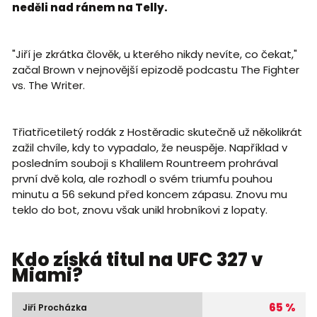
neděli nad ránem na Telly.
"Jiří je zkrátka člověk, u kterého nikdy nevíte, co čekat,"
začal Brown v nejnovější epizodě podcastu The Fighter
vs. The Writer.
Třiatřicetiletý rodák z Hostěradic skutečně už několikrát
zažil chvíle, kdy to vypadalo, že neuspěje. Například v
posledním souboji s Khalilem Rountreem prohrával
první dvě kola, ale rozhodl o svém triumfu pouhou
minutu a 56 sekund před koncem zápasu. Znovu mu
teklo do bot, znovu však unikl hrobníkovi z lopaty.
Kdo získá titul na UFC 327 v
Miami?
65 %
Jiří Procházka