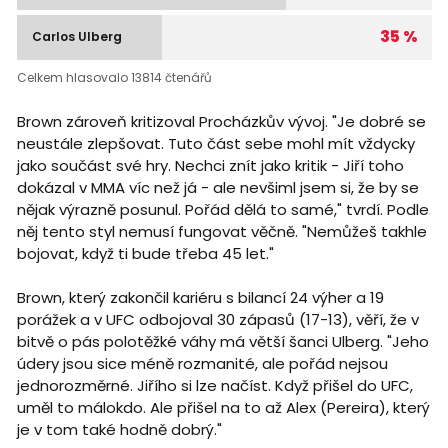
35 %
Carlos Ulberg
Celkem hlasovalo 13814 čtenářů
Brown zároveň kritizoval Procházkův vývoj. "Je dobré se
neustále zlepšovat. Tuto část sebe mohl mít vždycky
jako součást své hry. Nechci znít jako kritik - Jiří toho
dokázal v MMA víc než já - ale nevšiml jsem si, že by se
nějak výrazně posunul. Pořád dělá to samé," tvrdí. Podle
něj tento styl nemusí fungovat věčně. "Nemůžeš takhle
bojovat, když ti bude třeba 45 let."
Brown, který zakončil kariéru s bilancí 24 výher a 19
porážek a v UFC odbojoval 30 zápasů (17-13), věří, že v
bitvě o pás polotěžké váhy má větší šanci Ulberg. "Jeho
údery jsou sice méně rozmanité, ale pořád nejsou
jednorozměrné. Jiřího si lze načíst. Když přišel do UFC,
uměl to málokdo. Ale přišel na to až Alex (Pereira), který
je v tom také hodně dobrý."