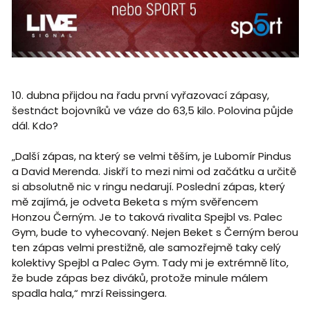
10. dubna přijdou na řadu první vyřazovací zápasy,
šestnáct bojovníků ve váze do 63,5 kilo. Polovina půjde
dál. Kdo?
„Další zápas, na který se velmi těším, je Lubomír Pindus
a David Merenda. Jiskří to mezi nimi od začátku a určitě
si absolutně nic v ringu nedarují. Poslední zápas, který
mě zajímá, je odveta Beketa s mým svěřencem
Honzou Černým. Je to taková rivalita Spejbl vs. Palec
Gym, bude to vyhecovaný. Nejen Beket s Černým berou
ten zápas velmi prestižně, ale samozřejmě taky celý
kolektivy Spejbl a Palec Gym. Tady mi je extrémně líto,
že bude zápas bez diváků, protože minule málem
spadla hala,“ mrzí Reissingera.