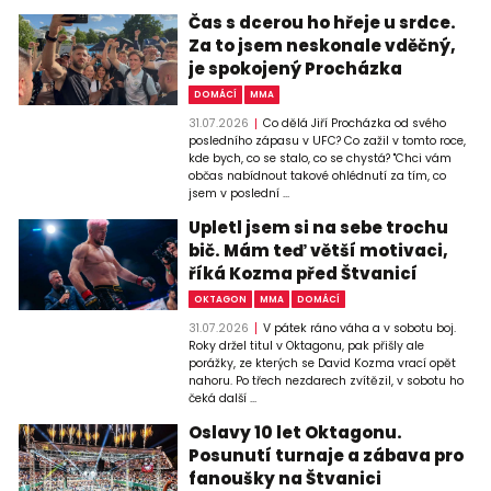
Čas s dcerou ho hřeje u srdce.
Za to jsem neskonale vděčný,
je spokojený Procházka
DOMÁCÍ
MMA
31.07.2026
Co dělá Jiří Procházka od svého
posledního zápasu v UFC? Co zažil v tomto roce,
kde bych, co se stalo, co se chystá? "Chci vám
občas nabídnout takové ohlédnutí za tím, co
jsem v poslední ...
Upletl jsem si na sebe trochu
bič. Mám teď větší motivaci,
říká Kozma před Štvanicí
OKTAGON
MMA
DOMÁCÍ
31.07.2026
V pátek ráno váha a v sobotu boj.
Roky držel titul v Oktagonu, pak přišly ale
porážky, ze kterých se David Kozma vrací opět
nahoru. Po třech nezdarech zvítězil, v sobotu ho
čeká další ...
Oslavy 10 let Oktagonu.
Posunutí turnaje a zábava pro
fanoušky na Štvanici