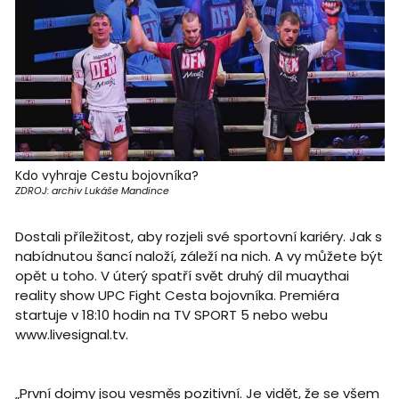
Kdo vyhraje Cestu bojovníka?
ZDROJ: archiv Lukáše Mandince
Dostali příležitost, aby rozjeli své sportovní kariéry. Jak s
nabídnutou šancí naloží, záleží na nich. A vy můžete být
opět u toho. V úterý spatří svět druhý díl muaythai
reality show UPC Fight Cesta bojovníka. Premiéra
startuje v 18:10 hodin na TV SPORT 5 nebo webu
www.livesignal.tv.
„První dojmy jsou vesměs pozitivní. Je vidět, že se všem