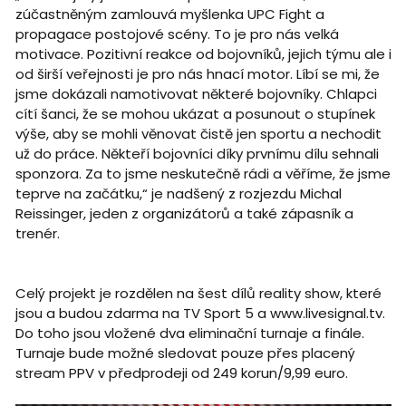
zúčastněným zamlouvá myšlenka UPC Fight a
propagace postojové scény. To je pro nás velká
motivace. Pozitivní reakce od bojovníků, jejich týmu ale i
od širší veřejnosti je pro nás hnací motor. Líbí se mi, že
jsme dokázali namotivovat některé bojovníky. Chlapci
cítí šanci, že se mohou ukázat a posunout o stupínek
výše, aby se mohli věnovat čistě jen sportu a nechodit
už do práce. Někteří bojovníci díky prvnímu dílu sehnali
sponzora. Za to jsme neskutečně rádi a věříme, že jsme
teprve na začátku,“ je nadšený z rozjezdu Michal
Reissinger, jeden z organizátorů a také zápasník a
trenér.
Celý projekt je rozdělen na šest dílů reality show, které
jsou a budou zdarma na TV Sport 5 a www.livesignal.tv.
Do toho jsou vložené dva eliminační turnaje a finále.
Turnaje bude možné sledovat pouze přes placený
stream PPV v předprodeji od 249 korun/9,99 euro.