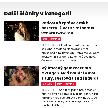
Další články v kategorii
Radostná zpráva české
boxerky. Život se mi obrací
vzhůru nohama
BOX
DOMÁCÍ
31.07.2026
Odletěla na zkušenou a čekala, co
se stane. A stalo se. Neporažená mezi
profesionálními boxerkami, tohle má ve svém
sportovním životopisu Kateřina Čavajdová.
Češka má skóre 6-0 a nyní ...
Výjimečný galavečer pro
Oktagon. Na Štvanici o dva
tituly, světová třída i návrat
OKTAGON
MMA
DOMÁCÍ
31.07.2026
Dva tituly, jedna noc, deset let
historie. Štvanice chystá jubilejní bouři. Karta
nabídne hned dvě titulové bitvy, návraty do
klece, české derby dvou mladých talentů a
mnoho dalšího. ...