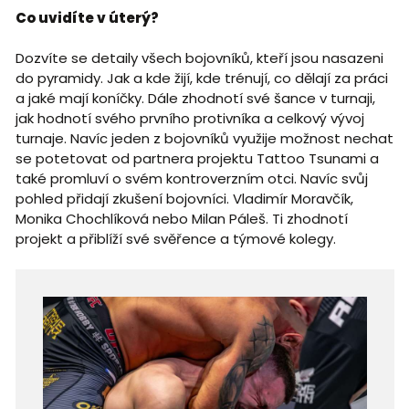
Co uvidíte v úterý?
Dozvíte se detaily všech bojovníků, kteří jsou nasazeni
do pyramidy. Jak a kde žijí, kde trénují, co dělají za práci
a jaké mají koníčky. Dále zhodnotí své šance v turnaji,
jak hodnotí svého prvního protivníka a celkový vývoj
turnaje. Navíc jeden z bojovníků využije možnost nechat
se potetovat od partnera projektu Tattoo Tsunami a
také promluví o svém kontroverzním otci. Navíc svůj
pohled přidají zkušení bojovníci. Vladimír Moravčík,
Monika Chochlíková nebo Milan Páleš. Ti zhodnotí
projekt a přiblíží své svěřence a týmové kolegy.