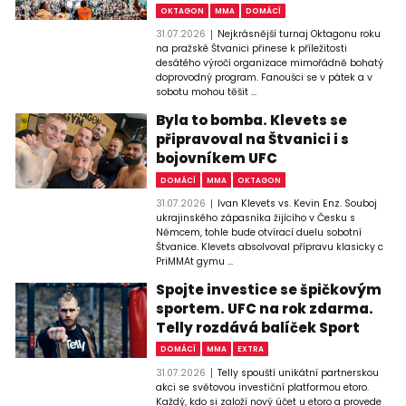
OKTAGON
MMA
DOMÁCÍ
31.07.2026
Nejkrásnější turnaj Oktagonu roku
na pražské Štvanici přinese k příležitosti
desátého výročí organizace mimořádně bohatý
doprovodný program. Fanoušci se v pátek a v
sobotu mohou těšit ...
Byla to bomba. Klevets se
připravoval na Štvanici i s
bojovníkem UFC
DOMÁCÍ
MMA
OKTAGON
31.07.2026
Ivan Klevets vs. Kevin Enz. Souboj
ukrajinského zápasníka žijícího v Česku s
Němcem, tohle bude otvírací duelu sobotní
Štvanice. Klevets absolvoval přípravu klasicky c
PriMMAt gymu ...
Spojte investice se špičkovým
sportem. UFC na rok zdarma.
Telly rozdává balíček Sport
DOMÁCÍ
MMA
EXTRA
31.07.2026
Telly spouští unikátní partnerskou
akci se světovou investiční platformou etoro.
Každý, kdo si založí nový účet u etoro a provede