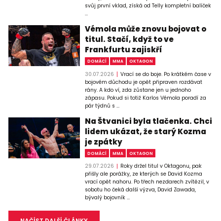
svůj první vklad, získá od Telly kompletní balíček
...
Vémola může znovu bojovat o
titul. Stačí, když to ve
Frankfurtu zajiskří
DOMÁCÍ
MMA
OKTAGON
30.07.2026
Vrací se do boje. Po krátkém čase v
bojovém důchodu je opět připraven rozdávat
rány. A kdo ví, zda zůstane jen u jednoho
zápasu. Pokud si totiž Karlos Vémola poradí za
pár týdnů s ...
Na Štvanici byla tlačenka. Chci
lidem ukázat, že starý Kozma
je zpátky
DOMÁCÍ
MMA
OKTAGON
29.07.2026
Roky držel titul v Oktagonu, pak
přišly ale porážky, ze kterých se David Kozma
vrací opět nahoru. Po třech nezdarech zvítězil, v
sobotu ho čeká další výzva, David Zawada,
bývalý bojovník ...
NAČÍST DALŠÍ ČLÁNKY