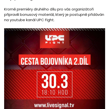
Kromě premiéry druhého dílu pro vás organizátoři
připravili bonusový materiál, který je postupně přidáván
na youtube kanál UPC Fight.