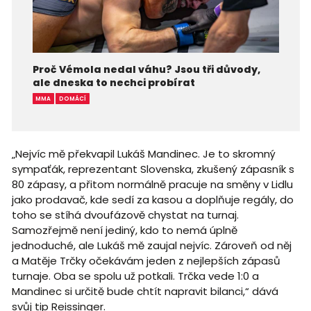
Proč Vémola nedal váhu? Jsou tři důvody,
ale dneska to nechci probírat
MMA
DOMÁCÍ
„Nejvíc mě překvapil Lukáš Mandinec. Je to skromný
sympaťák, reprezentant Slovenska, zkušený zápasník s
80 zápasy, a přitom normálně pracuje na směny v Lidlu
jako prodavač, kde sedí za kasou a doplňuje regály, do
toho se stíhá dvoufázově chystat na turnaj.
Samozřejmě není jediný, kdo to nemá úplně
jednoduché, ale Lukáš mě zaujal nejvíc. Zároveň od něj
a Matěje Trčky očekávám jeden z nejlepších zápasů
turnaje. Oba se spolu už potkali. Trčka vede 1:0 a
Mandinec si určitě bude chtít napravit bilanci,“ dává
svůj tip Reissinger.