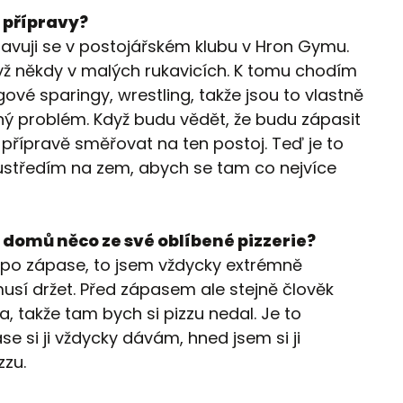
 přípravy?
pravuji se v postojářském klubu v Hron Gymu.
yž někdy v malých rukavicích. K tomu chodím
ové sparingy, wrestling, takže jsou to vlastně
ný problém. Když budu vědět, že budu zápasit
 přípravě směřovat na ten postoj. Teď je to
oustředím na zem, abych se tam co nejvíce
 domů něco ze své oblíbené pizzerie?
d po zápase, to jsem vždycky extrémně
 musí držet. Před zápasem ale stejně člověk
a, takže tam bych si pizzu nedal. Je to
se si ji vždycky dávám, hned jsem si ji
zzu.