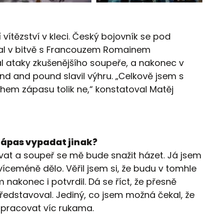
í vítězství v kleci. Český bojovník se pod
l v bitvě s Francouzem Romainem
 ataky zkušenějšího soupeře, a nakonec v
d and pound slavil výhru. „Celkově jsem s
hem zápasu tolik ne,“ konstatoval Matěj
 zápas vypadat jinak?
at a soupeř se mě bude snažit házet. Já jsem
 víceméně dělo. Věřil jsem si, že budu v tomhle
m nakonec i potvrdil. Dá se říct, že přesně
ředstavoval. Jediný, co jsem možná čekal, že
 pracovat víc rukama.