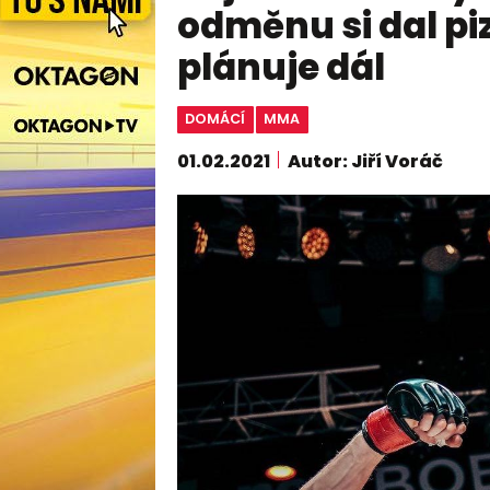
odměnu si dal piz
plánuje dál
DOMÁCÍ
MMA
01.02.2021
Autor: Jiří Voráč