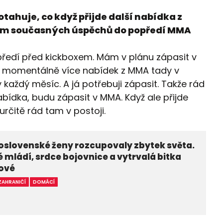
otahuje, co když přijde další nabídka z
em současných úspěchů do popředí MMA
edí před kickboxem. Mám v plánu zápasit v
ě momentálně více nabídek z MMA tady v
každý měsíc. A já potřebuji zápasit. Takže rád
abídka, budu zápasit v MMA. Když ale přijde
rčitě rád tam v postoji.
oslovenské ženy rozcupovaly zbytek světa.
 mládí, srdce bojovnice a vytrvalá bitka
lové
ZAHRANIČÍ
DOMÁCÍ