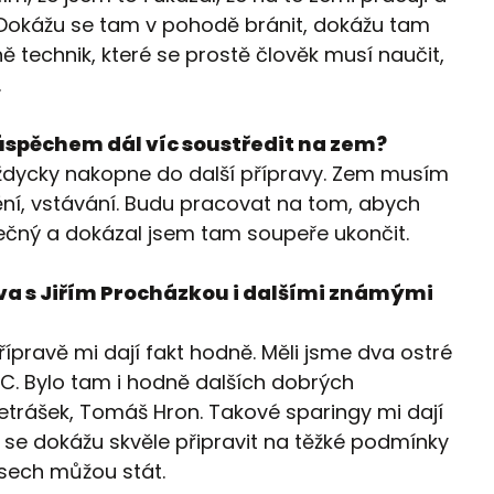
 Dokážu se tam v pohodě bránit, dokážu tam
ě technik, které se prostě člověk musí naučit,
.
úspěchem dál víc soustředit na zem?
 vždycky nakopne do další přípravy. Zem musím
ění, vstávání. Budu pracovat na tom, abych
pečný a dokázal jsem tam soupeře ukončit.
va s Jiřím Procházkou i dalšími známými
ípravě mi dají fakt hodně. Měli jsme dva ostré
FC. Bylo tam i hodně dalších dobrých
etrášek, Tomáš Hron. Takové sparingy mi dají
u se dokážu skvěle připravit na těžké podmínky
asech můžou stát.