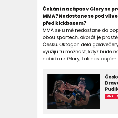
Čekání na zápas v Glory se pr
MMA? Nedostane se pod vliv
před kickboxem?
MMA se u mě nedostane do popř
obou sportech, akorát je prost
Česku. Oktagon dělá galavečery 
využiju tu možnost, když bude n
nabídka z Glory, tak nastoupím u
Česk
Dravé
Pudi
MMA