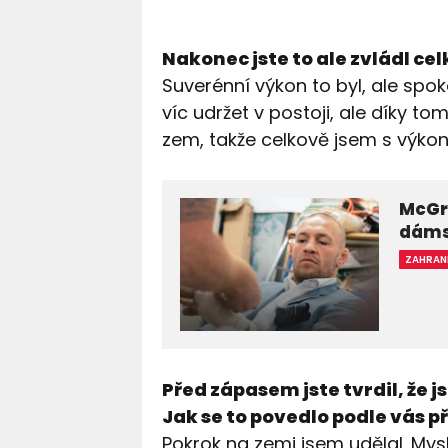
Nakonec jste to ale zvládl c
Suverénní výkon to byl, ale spo
víc udržet v postoji, ale díky 
zem, takže celkově jsem s výko
McGr
dáms
ZAHRAN
Před zápasem jste tvrdil, že 
Jak se to povedlo podle vás p
Pokrok na zemi jsem udělal. Myslí