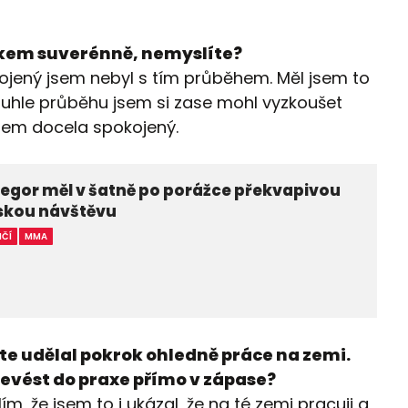
elkem suverénně, nemyslíte?
kojený jsem nebyl s tím průběhem. Měl jsem to
tomuhle průběhu jsem si zase mohl vyzkoušet
nem docela spokojený.
egor měl v šatně po porážce překvapivou
kou návštěvu
IČÍ
MMA
jste udělal pokrok ohledně práce na zemi.
řevést do praxe přímo v zápase?
m, že jsem to i ukázal, že na té zemi pracuji a