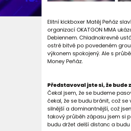
Elitní kickboxer Matěj Peňáz slav
organizací OKATGON MMA ukáza
Debiennem. Chladnokrevně ustál
ostré bitvě po povedeném groun
výkonem spokojený. Ale s průbě
Money Peňáz.
Představoval jste si, že bude
Čekal jsem, že se budeme pasov
čekal, že se budu bránit, což se
silnější a dominantnější, což jse
takový průběh zápasu jsem si p
budu držet delší distanc a budu