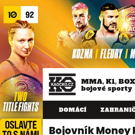
MMA, K1, BO
bojové sporty
DOMÁCÍ
ZAHRANIČ
Bojovník Money P