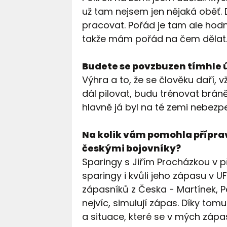
už tam nejsem jen nějaká oběť.
pracovat. Pořád je tam ale hodn
takže mám pořád na čem dělat
Budete se povzbuzen tímhle 
Výhra a to, že se člověku daří,
dál pilovat, budu trénovat brán
hlavně já byl na té zemi nebez
Na kolik vám pomohla přípra
českými bojovníky?
Sparingy s Jiřím Procházkou v př
sparingy i kvůli jeho zápasu v U
zápasníků z Česka - Martínek, P
nejvíc, simulují zápas. Díky tom
a situace, které se v mých záp