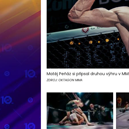
Matěj Peňáz si připsal druhou výhru v M
ZDROJ: OKTAGON MMA