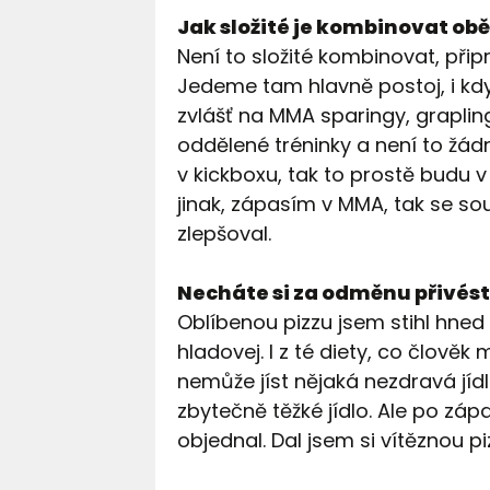
Jak složité je kombinovat obě
Není to složité kombinovat, při
Jedeme tam hlavně postoj, i kd
zvlášť na MMA sparingy, grapling
oddělené tréninky a není to žád
v kickboxu, tak to prostě budu v
jinak, zápasím v MMA, tak se s
zlepšoval.
Necháte si za odměnu přivést
Oblíbenou pizzu jsem stihl hne
hladovej. I z té diety, co člověk
nemůže jíst nějaká nezdravá jídl
zbytečně těžké jídlo. Ale po zápa
objednal. Dal jsem si vítěznou pi