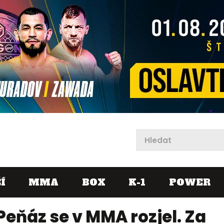
X
Í
MMA
BOX
K-1
POWER
eňáz se v MMA rozjel. Za