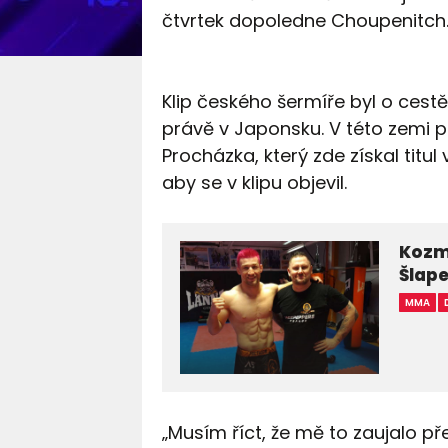
čtvrtek dopoledne Choupenitch
Klip českého šermíře byl o cest
právě v Japonsku. V této zemi po
Procházka, který zde získal titul
aby se v klipu objevil.
Kozmo
Šlape
MMA
„Musím říct, že mě to zaujalo př