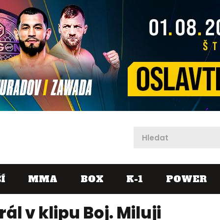
X
Í
MMA
BOX
K-1
POWER
l v klipu Boj. Miluji