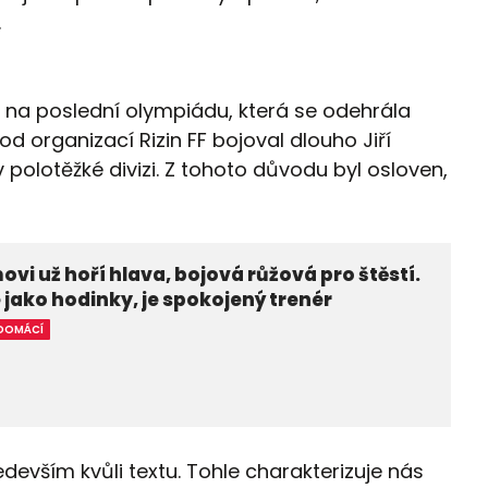
.
ě na poslední olympiádu, která se odehrála
d organizací Rizin FF bojoval dlouho Jiří
 v polotěžké divizi. Z tohoto důvodu byl osloven,
vi už hoří hlava, bojová růžová pro štěstí.
 jako hodinky, je spokojený trenér
DOMÁCÍ
edevším kvůli textu. Tohle charakterizuje nás