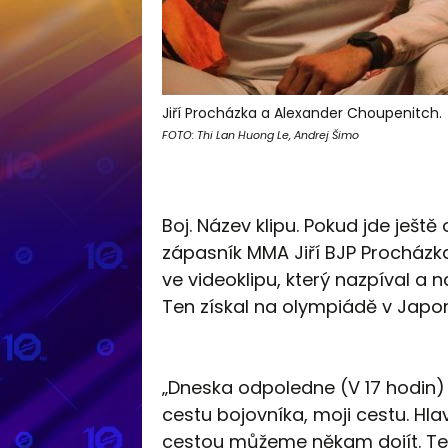
Jiří Procházka a Alexander Choupenitch.
FOTO: Thi Lan Huong Le, Andrej Šimo
Boj. Název klipu. Pokud jde ješ
zápasník MMA Jiří BJP Procházka.
ve videoklipu, který nazpíval a 
Ten získal na olympiádě v Japon
„Dneska odpoledne (V 17 hodin) v
cestu bojovníka, moji cestu. Hla
cestou můžeme někam dojít. Tex