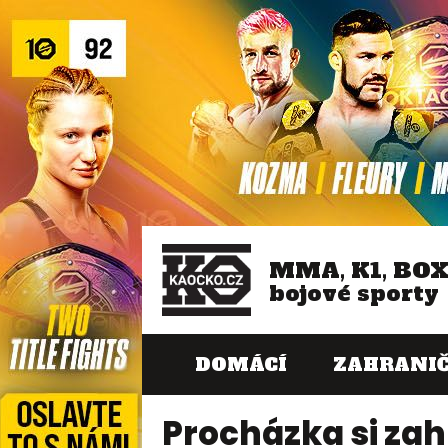
MMA, K1, BO
bojové sporty
DOMÁCÍ
ZAHRANIČ
Procházka si zahrá