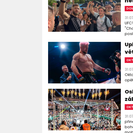
ne
DOM
31.0
UFC?
"Chc
posl
Up
vě
OK
31.0
Okta
opět
Os
zá
OK
31.0
přin
boha
moho