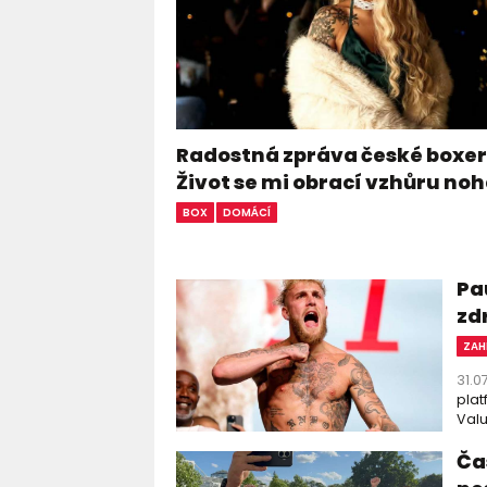
Radostná zpráva české boxer
Život se mi obrací vzhůru n
BOX
DOMÁCÍ
Pa
zd
ZAH
31.0
plat
Valu
Čas