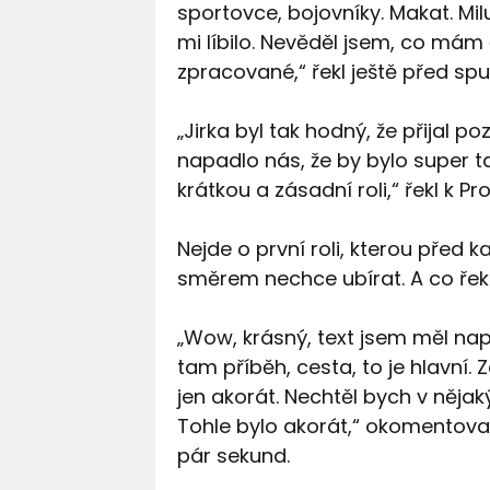
sportovce, bojovníky. Makat. Mil
mi líbilo. Nevěděl jsem, co mám 
zpracované,“ řekl ještě před s
„Jirka byl tak hodný, že přijal p
napadlo nás, že by bylo super tam
krátkou a zásadní roli,“ řekl k P
Nejde o první roli, kterou před 
směrem nechce ubírat. A co řekl
„Wow, krásný, text jsem měl nap
tam příběh, cesta, to je hlavní.
jen akorát. Nechtěl bych v nějaký
Tohle bylo akorát,“ okomentoval
pár sekund.