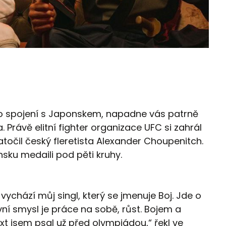
tě o spojení s Japonskem, napadne vás patrně
 Právě elitní fighter organizace UFC si zahrál
natočil český fleretista Alexander Choupenitch.
sku medaili pod pěti kruhy.
ychází můj singl, který se jmenuje Boj. Jde o
vní smysl je práce na sobě, růst. Bojem a
t jsem psal už před olympiádou,“ řekl ve