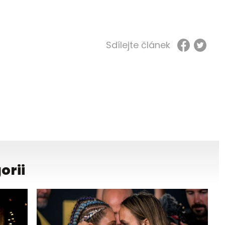
Sdílejte článek
orii