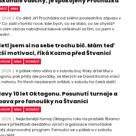
skonale vděčný, je spokojený Procházka
ÁCÍ
MMA
7.2026
Co dělá Jiří Procházka od svého posledního zápasu v
 Co zažil v tomto roce, kde bych, co se stalo, co se chystá?
i vám občas nabídnout takové ohlédnutí za tím, co jsem v
ední ...
letl jsem si na sebe trochu bič. Mám teď
tší motivaci, říká Kozma před Štvanicí
TAGON
MMA
DOMÁCÍ
7.2026
V pátek ráno váha a v sobotu boj. Roky držel titul v
gonu, pak přišly ale porážky, ze kterých se David Kozma vrací
 nahoru. Po třech nezdarech zvítězil, v sobotu ho čeká další ...
lavy 10 let Oktagonu. Posunutí turnaje a
bava pro fanoušky na Štvanici
TAGON
MMA
DOMÁCÍ
7.2026
Nejkrásnější turnaj Oktagonu roku na pražské Štvanici
ese k příležitosti desátého výročí organizace mimořádně
tý doprovodný program. Fanoušci se v pátek a v sobotu
u těšit ...