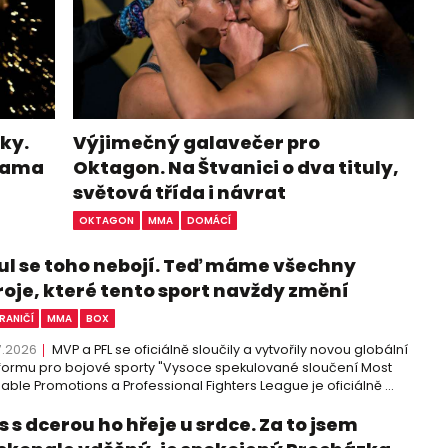
ky.
Výjimečný galavečer pro
ohama
Oktagon. Na Štvanici o dva tituly,
světová třída i návrat
OKTAGON
MMA
DOMÁCÍ
ul se toho nebojí. Teď máme všechny
roje, které tento sport navždy změní
RANIČÍ
MMA
BOX
7.2026
MVP a PFL se oficiálně sloučily a vytvořily novou globální
formu pro bojové sporty "Vysoce spekulované sloučení Most
able Promotions a Professional Fighters League je oficiálně ...
 s dcerou ho hřeje u srdce. Za to jsem