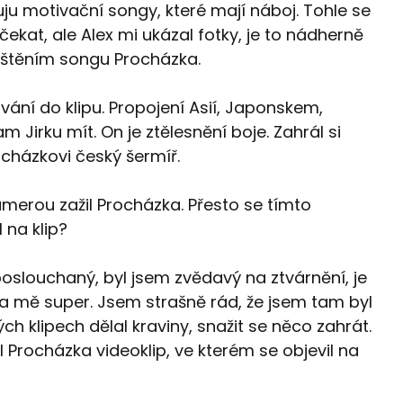
uju motivační songy, které mají náboj. Tohle se
čekat, ale Alex mi ukázal fotky, je to nádherně
puštěním songu Procházka.
ozvání do klipu. Propojení Asií, Japonskem,
 Jirku mít. On je ztělesnění boje. Zahrál si
rocházkovi český šermíř.
kamerou zažil Procházka. Přesto se tímto
 na klip?
oslouchaný, byl jsem zvědavý na ztvárnění, je
 Za mě super. Jsem strašně rád, že jsem tam byl
ch klipech dělal kraviny, snažit se něco zahrát.
 Procházka videoklip, ve kterém se objevil na