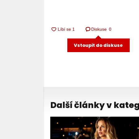
Diskuse
0
Vstoupit do diskuse
Další články v kateg