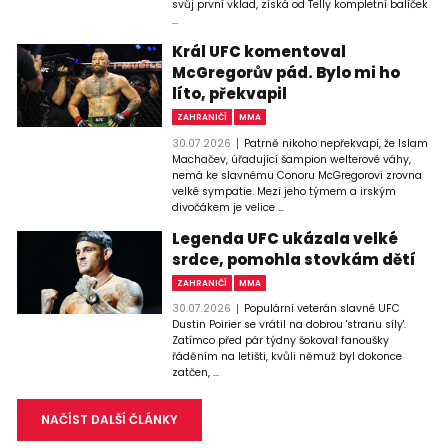
svůj první vklad, získá od Telly kompletní balíček
...
Král UFC komentoval
McGregorův pád. Bylo mi ho
líto, překvapil
ZAHRANIČÍ
MMA
30.07.2026
Patrně nikoho nepřekvapí, že Islam
Machačev, úřadující šampion welterové váhy,
nemá ke slavnému Conoru McGregorovi zrovna
velké sympatie. Mezi jeho týmem a irským
divočákem je velice ...
Legenda UFC ukázala velké
srdce, pomohla stovkám dětí
ZAHRANIČÍ
MMA
30.07.2026
Populární veterán slavné UFC
Dustin Poirier se vrátil na dobrou 'stranu síly'.
Zatímco před pár týdny šokoval fanoušky
řáděním na letišti, kvůli němuž byl dokonce
zatčen, ...
NAČÍST DALŠÍ ČLÁNKY