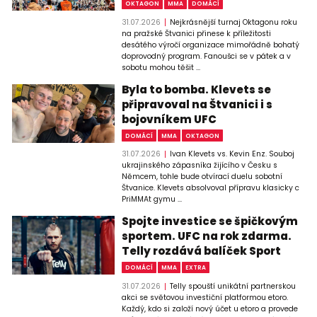
OKTAGON
MMA
DOMÁCÍ
31.07.2026
Nejkrásnější turnaj Oktagonu roku
na pražské Štvanici přinese k příležitosti
desátého výročí organizace mimořádně bohatý
doprovodný program. Fanoušci se v pátek a v
sobotu mohou těšit ...
Byla to bomba. Klevets se
připravoval na Štvanici i s
bojovníkem UFC
DOMÁCÍ
MMA
OKTAGON
31.07.2026
Ivan Klevets vs. Kevin Enz. Souboj
ukrajinského zápasníka žijícího v Česku s
Němcem, tohle bude otvírací duelu sobotní
Štvanice. Klevets absolvoval přípravu klasicky c
PriMMAt gymu ...
Spojte investice se špičkovým
sportem. UFC na rok zdarma.
Telly rozdává balíček Sport
DOMÁCÍ
MMA
EXTRA
31.07.2026
Telly spouští unikátní partnerskou
akci se světovou investiční platformou etoro.
Každý, kdo si založí nový účet u etoro a provede