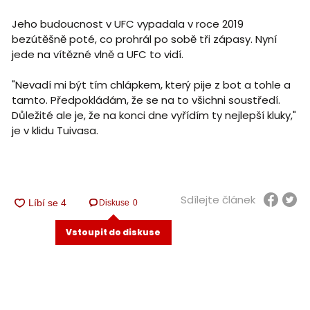
Jeho budoucnost v UFC vypadala v roce 2019
bezútěšně poté, co prohrál po sobě tři zápasy. Nyní
jede na vítězné vlně a UFC to vidí.
"Nevadí mi být tím chlápkem, který pije z bot a tohle a
tamto. Předpokládám, že se na to všichni soustředí.
Důležité ale je, že na konci dne vyřídím ty nejlepší kluky,"
je v klidu Tuivasa.
Sdílejte článek
Diskuse
0
Vstoupit do diskuse