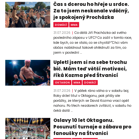
Čas s dcerou ho hřeje u srdce.
Za to jsem neskonale vděčný,
je spokojený Procházka
DOMÁCÍ
MMA
31.07.2026
Co dělá Jiří Procházka od svého
posledního zápasu v UFC? Co zažil v tomto roce,
kde bych, co se stalo, co se chystá? "Chci vám
občas nabídnout takové ohlédnutí za tím, co
jsem v poslední ...
Upletl jsem si na sebe trochu
bič. Mám teď větší motivaci,
říká Kozma před Štvanicí
OKTAGON
MMA
DOMÁCÍ
31.07.2026
V pátek ráno váha a v sobotu boj.
Roky držel titul v Oktagonu, pak přišly ale
porážky, ze kterých se David Kozma vrací opět
nahoru. Po třech nezdarech zvítězil, v sobotu ho
čeká další ...
Oslavy 10 let Oktagonu.
Posunutí turnaje a zábava pro
fanoušky na Štvanici