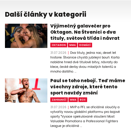
Další články v kategorii
Výjimečný galavečer pro
Oktagon. Na Štvanici o dva
tituly, světová třída i návrat
OKTAGON
MMA
DOMÁCÍ
31.07.2026
Dva tituly, jedna noc, deset let
historie. Štvanice chystá jubilejní bouři. Karta
nabídne hned dvě titulové bitvy, návraty do
klece, české derby dvou mladých talentů a
mnoho dalšího. ...
Paul se toho nebojí. Teď máme
všechny zdroje, které tento
sport navždy změní
ZAHRANIČÍ
MMA
BOX
31.07.2026
MVP a PFL se oficiálně sloučily a
vytvořily novou globální platformu pro bojové
sporty "Vysoce spekulované sloučení Most
Valuable Promotions a Professional Fighters
League je oficiálně ...