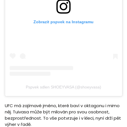
Zobrazit pspvek na Instagramu
Pspvek sdlen SHOEYVASA (@shoeyvasa)
UFC má zajímavé jméno, které baví v oktagonu i mimo
něj. Tuivasa může být milován pro svou osobnost,
bezprostřednost. To vše potvrzuje i v kleci, nyní drží pět
výher v řadě.