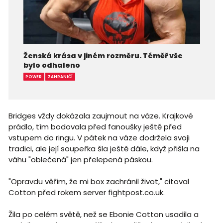
Ženská krása v jiném rozměru. Téměř vše
bylo odhaleno
POWER
ZAHRANIČÍ
Bridges vždy dokázala zaujmout na váze. Krajkové
prádlo, tím bodovala před fanoušky ještě před
vstupem do ringu. V pátek na váze dodržela svoji
tradici, ale její soupeřka šla ještě dále, když přišla na
váhu "oblečená" jen přelepená páskou.
"Opravdu věřím, že mi box zachránil život," citoval
Cotton před rokem server fightpost.co.uk.
Žila po celém světě, než se Ebonie Cotton usadila a