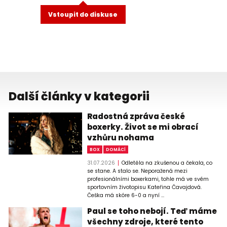
Vstoupit do diskuse
Další články v kategorii
Radostná zpráva české
boxerky. Život se mi obrací
vzhůru nohama
BOX
DOMÁCÍ
31.07.2026
Odletěla na zkušenou a čekala, co
se stane. A stalo se. Neporažená mezi
profesionálními boxerkami, tohle má ve svém
sportovním životopisu Kateřina Čavajdová.
Češka má skóre 6-0 a nyní ...
Paul se toho nebojí. Teď máme
všechny zdroje, které tento