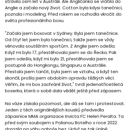
strávila osm let v Austrálii. Ale Angličanka se vrátila do
Anglie a začala nový život. Cotton byla kdysi tanečnicí,
poznala i modeling. Před rokem se rozhodla vkročit do
světa profesionálního boxu.
"Začala jsem boxovat v Sydney. Byla jsem tanečnice.
Od čtyř let jsem byla tanečnicí, takže jsem se vždy
věnovala soutěžním sportům. Z Anglie jsem odešla.
Když mi bylo 17, přestěhovala jsem se do Řecka. Pak
jsem odešla, když mi bylo 21, přestěhovala jsem se
postupně do Hongkongu, Singapuru a Austrálie.
Přestala jsem tančit, byla jsem ve vztahu, a když ten
skončil, prošla jsem obdobím opravdu těžkých věcí.
Věřím, že mi box zachránil život," tvrdí jedenatřicetiletá
boxerka, která o sobě dala vědět ještě před zápasem.
Na váze získala pozornost, ale dá se tam i protestovat.
Jeden z těch originálnějších kousků předvedla
zápasnice MMA organizace Invicta FC Helen Peralta. Ta
před svým soubojem s Polianou Botelho v roce 2022
dorazila na váhu nahoře bez. I když ne tak úplně.