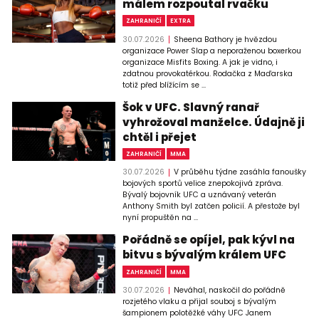
málem rozpoutal rvačku
ZAHRANIČÍ
EXTRA
30.07.2026
Sheena Bathory je hvězdou
organizace Power Slap a neporaženou boxerkou
organizace Misfits Boxing. A jak je vidno, i
zdatnou provokatérkou. Rodačka z Maďarska
totiž před blížícím se ...
Šok v UFC. Slavný ranař
vyhrožoval manželce. Údajně ji
chtěl i přejet
ZAHRANIČÍ
MMA
30.07.2026
V průběhu týdne zasáhla fanoušky
bojových sportů velice znepokojivá zpráva.
Bývalý bojovník UFC a uznávaný veterán
Anthony Smith byl zatčen policií. A přestože byl
nyní propuštěn na ...
Pořádně se opíjel, pak kývl na
bitvu s bývalým králem UFC
ZAHRANIČÍ
MMA
30.07.2026
Neváhal, naskočil do pořádně
rozjetého vlaku a přijal souboj s bývalým
šampionem polotěžké váhy UFC Janem