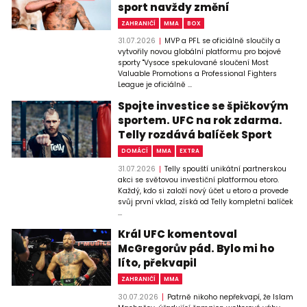
sport navždy změní
ZAHRANIČÍ
MMA
BOX
31.07.2026
MVP a PFL se oficiálně sloučily a
vytvořily novou globální platformu pro bojové
sporty "Vysoce spekulované sloučení Most
Valuable Promotions a Professional Fighters
League je oficiálně ...
Spojte investice se špičkovým
sportem. UFC na rok zdarma.
Telly rozdává balíček Sport
DOMÁCÍ
MMA
EXTRA
31.07.2026
Telly spouští unikátní partnerskou
akci se světovou investiční platformou etoro.
Každý, kdo si založí nový účet u etoro a provede
svůj první vklad, získá od Telly kompletní balíček
...
Král UFC komentoval
McGregorův pád. Bylo mi ho
líto, překvapil
ZAHRANIČÍ
MMA
30.07.2026
Patrně nikoho nepřekvapí, že Islam