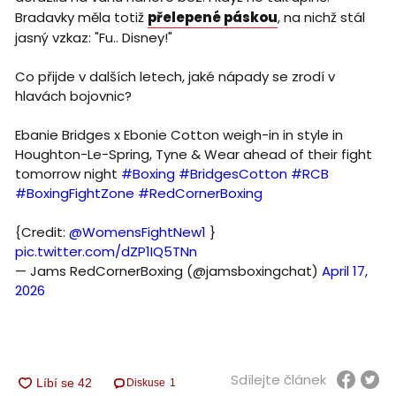
Bradavky měla totiž
přelepené páskou
, na nichž stál
jasný vzkaz: "Fu.. Disney!"
Co přijde v dalších letech, jaké nápady se zrodí v
hlavách bojovnic?
Ebanie Bridges x Ebonie Cotton weigh-in in style in
Houghton-Le-Spring, Tyne & Wear ahead of their fight
tomorrow night
#Boxing
#BridgesCotton
#RCB
#BoxingFightZone
#RedCornerBoxing
{Credit:
@WomensFightNew1
}
pic.twitter.com/dZP1IQ5TNn
— Jams RedCornerBoxing (@jamsboxingchat)
April 17,
2026
Sdílejte článek
Diskuse
1