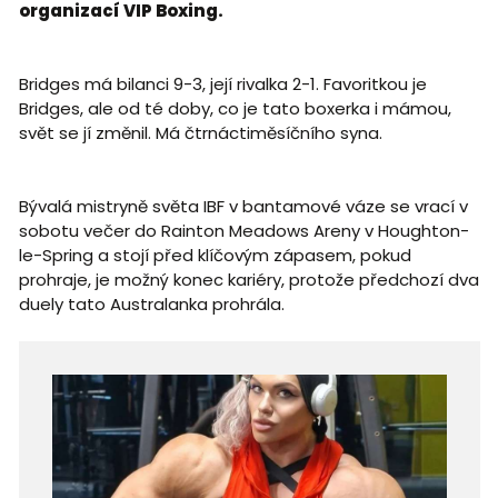
organizací VIP Boxing.
Bridges má bilanci 9-3, její rivalka 2-1. Favoritkou je
Bridges, ale od té doby, co je tato boxerka i mámou,
svět se jí změnil. Má čtrnáctiměsíčního syna.
Bývalá mistryně světa IBF v bantamové váze se vrací v
sobotu večer do Rainton Meadows Areny v Houghton-
le-Spring a stojí před klíčovým zápasem, pokud
prohraje, je možný konec kariéry, protože předchozí dva
duely tato Australanka prohrála.