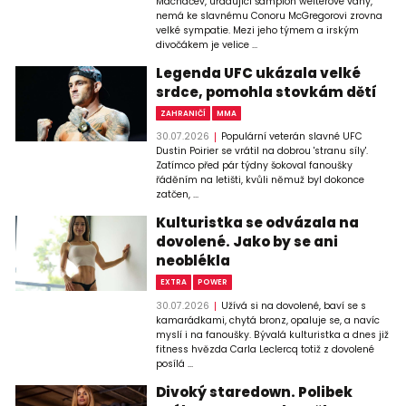
Machačev, úřadující šampion welterové váhy,
nemá ke slavnému Conoru McGregorovi zrovna
velké sympatie. Mezi jeho týmem a irským
divočákem je velice ...
Legenda UFC ukázala velké
srdce, pomohla stovkám dětí
ZAHRANIČÍ
MMA
30.07.2026
Populární veterán slavné UFC
Dustin Poirier se vrátil na dobrou 'stranu síly'.
Zatímco před pár týdny šokoval fanoušky
řáděním na letišti, kvůli němuž byl dokonce
zatčen, ...
Kulturistka se odvázala na
dovolené. Jako by se ani
neoblékla
EXTRA
POWER
30.07.2026
Užívá si na dovolené, baví se s
kamarádkami, chytá bronz, opaluje se, a navíc
myslí i na fanoušky. Bývalá kulturistka a dnes již
fitness hvězda Carla Leclercq totiž z dovolené
posílá ...
Divoký staredown. Polibek