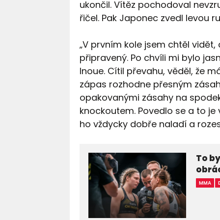
ukončil. Vítěz pochodoval nevz
řičel. Pak Japonec zvedl levou 
„V prvním kole jsem chtěl vidět,
připravený. Po chvíli mi bylo 
Inoue. Cítil převahu, věděl, že 
zápas rozhodne přesným zásahe
opakovanými zásahy na spodek. 
knockoutem. Povedlo se a to je 
ho vždycky dobře naladí a roze
To by
obrác
MMA