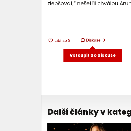
zlepšovat,“ nešetřil chválou Aru
Diskuse
0
Vstoupit do diskuse
Další články v kateg