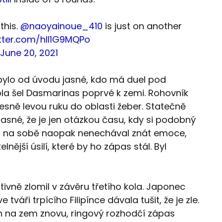
this.
@naoyainoue_410
is just on another
itter.com/hIl1G9MQPo
June 20, 2021
 bylo od úvodu jasné, kdo má duel pod
ola šel Dasmarinas poprvé k zemi. Rohovník
esně levou ruku do oblasti žeber. Statečně
jasné, že je jen otázkou času, kdy si podobný
c na sobě naopak nenechával znát emoce,
nější úsilí, které by ho zápas stál. Byl
itivně zlomil v závěru třetího kola. Japonec
váři trpícího Filipínce dávala tušit, že je zle.
 na zem znovu, ringový rozhodčí zápas