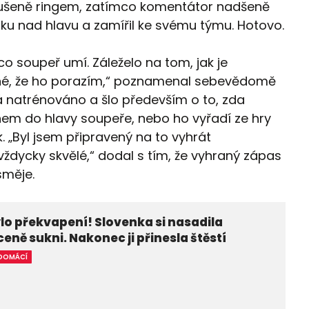
rušeně ringem, zatímco komentátor nadšeně
ruku nad hlavu a zamířil ke svému týmu. Hotovo.
 co soupeř umí. Záleželo na tom, jak je
jasné, že ho porazím,“ poznamenal sebevědomě
má natrénováno a šlo především o to, zda
m do hlavy soupeře, nebo ho vyřadí ze hry
„Byl jsem připravený na to vyhrát
vždycky skvělé,“ dodal s tím, že vyhraný zápas
směje.
lo překvapení! Slovenka si nasadila
eně sukni. Nakonec ji přinesla štěstí
DOMÁCÍ