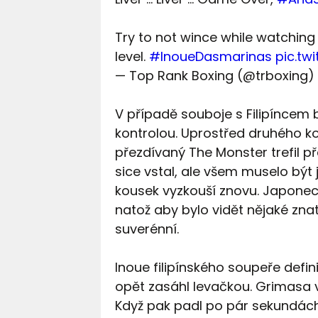
Try to not wince while watching 
level.
#InoueDasmarinas
pic.tw
— Top Rank Boxing (@trboxing)
V případě souboje s Filipíncem
kontrolou. Uprostřed druhého k
přezdívaný The Monster trefil př
sice vstal, ale všem muselo být 
kousek vyzkouší znovu. Japone
natož aby bylo vidět nějaké znatel
suverénní.
Inoue filipínského soupeře defin
opět zasáhl levačkou. Grimasa ve t
Když pak padl po pár sekundách