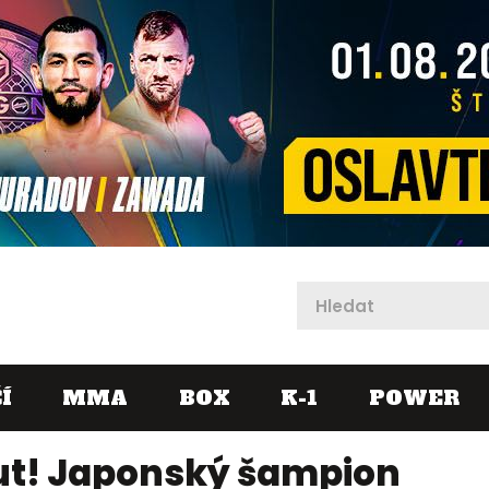
X
Í
MMA
BOX
K-1
POWER
ut! Japonský šampion