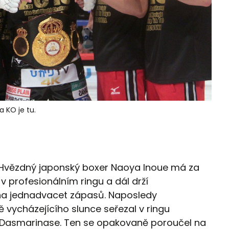
a KO je tu.
! Hvězdný japonský boxer Naoya Inoue má za
v profesionálním ringu a dál drží
ž na jednadvacet zápasů. Naposledy
vycházejícího slunce seřezal v ringu
a Dasmarinase. Ten se opakovaně poroučel na