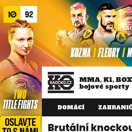
MMA, K1, BO
bojové sporty
DOMÁCÍ
ZAHRANIČ
Brutální knocko