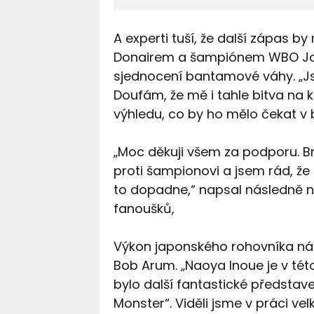
A experti tuší, že další zápas b
Donairem a šampiónem WBO Joh
sjednocení bantamové váhy. „Js
Doufám, že mě i tahle bitva na 
výhledu, co by ho mělo čekat v 
„Moc děkuji všem za podporu. Bra
proti šampionovi a jsem rád, že 
to dopadne,“ napsal následně na
fanoušků,
Výkon japonského rohovníka nál
Bob Arum. „Naoya Inoue je v té
bylo další fantastické představ
Monster“. Viděli jsme v práci ve