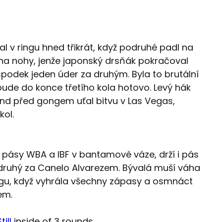
al v ringu hned třikrát, když podruhé padl na
 na nohy, jenže japonský drsňák pokračoval
podek jeden úder za druhým. Byla to brutální
bude do konce třetího kola hotovo. Levý hák
und před gongem uťal bitvu v Las Vegas,
ol.
é pásy WBA a IBF v bantamové váze, drží i pás
 druhý za Canelo Alvarezem. Bývalá muší váha
ingu, když vyhrála všechny zápasy a osmnáct
tem.
ill
inside of 3 rounds.