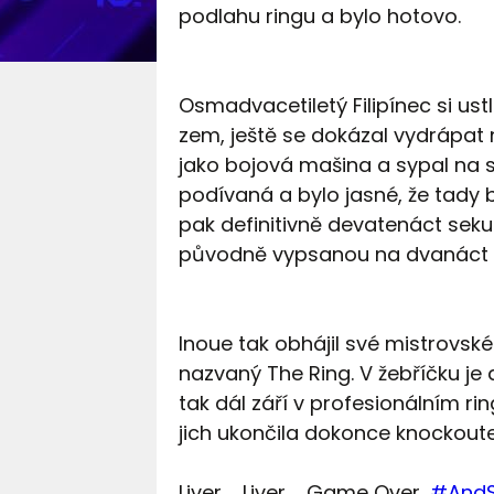
podlahu ringu a bylo hotovo.
Osmadvacetiletý Filipínec si ustl
zem, ještě se dokázal vydrápat
jako bojová mašina a sypal na s
podívaná a bylo jasné, že tady 
pak definitivně devatenáct sek
původně vypsanou na dvanáct k
Inoue tak obhájil své mistrovsk
nazvaný The Ring. V žebříčku je
tak dál září v profesionálním r
jich ukončila dokonce knockou
Liver ... Liver ... Game Over,
#AndSt