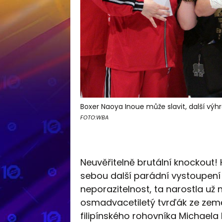
Boxer Naoya Inoue může slavit, další výhr
FOTO:WBA
Neuvěřitelně brutální knockout
sebou další parádní vystoupení 
neporazitelnost, ta narostla u
osmadvacetiletý tvrďák ze země 
filipínského rohovníka Michael