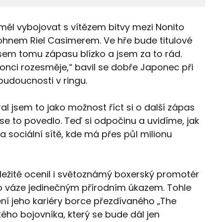
y měl vybojovat s vítězem bitvy mezi Nonito
nem Riel Casimerem. Ve hře bude titulové
em tomu zápasu blízko a jsem za to rád.
konci rozesměje,“ bavil se dobře Japonec při
budoucnosti v ringu.
l jsem to jako možnost říct si o další zápas
se to povedlo. Teď si odpočinu a uvidíme, jak
 sociální sítě, kde má přes půl milionu
ežitě ocenil i světoznámý boxerský promotér
to váze jedinečným přírodním úkazem. Tohle
ení jeho kariéry borce přezdívaného „The
lkého bojovníka, který se bude dál jen