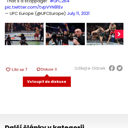
"That's a stoppage!"
#UFC264
pic.twitter.com/tvpVYN91Ev
— UFC Europe (@UFCEurope)
July 11, 2021
Sdílejte článek
Diskuse
0
Vstoupit do diskuse
Další články v kategorii