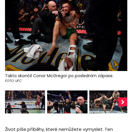
Takto skončil Conor McGregor po posledním zápase.
FOTO: UFC
Život píše příběhy, které nemůžete vymyslet. Ten