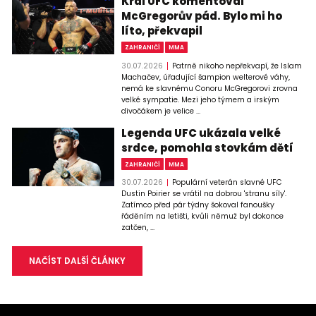
Král UFC komentoval
McGregorův pád. Bylo mi ho
líto, překvapil
ZAHRANIČÍ
MMA
30.07.2026
Patrně nikoho nepřekvapí, že Islam
Machačev, úřadující šampion welterové váhy,
nemá ke slavnému Conoru McGregorovi zrovna
velké sympatie. Mezi jeho týmem a irským
divočákem je velice ...
Legenda UFC ukázala velké
srdce, pomohla stovkám dětí
ZAHRANIČÍ
MMA
30.07.2026
Populární veterán slavné UFC
Dustin Poirier se vrátil na dobrou 'stranu síly'.
Zatímco před pár týdny šokoval fanoušky
řáděním na letišti, kvůli němuž byl dokonce
zatčen, ...
NAČÍST DALŠÍ ČLÁNKY