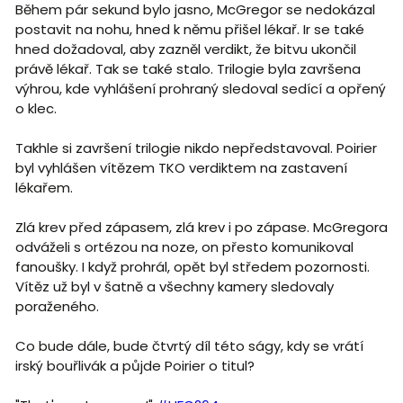
Během pár sekund bylo jasno, McGregor se nedokázal
postavit na nohu, hned k němu přišel lékař. Ir se také
hned dožadoval, aby zazněl verdikt, že bitvu ukončil
právě lékař. Tak se také stalo. Trilogie byla završena
výhrou, kde vyhlášení prohraný sledoval sedící a opřený
o klec.
Takhle si završení trilogie nikdo nepředstavoval. Poirier
byl vyhlášen vítězem TKO verdiktem na zastavení
lékařem.
Zlá krev před zápasem, zlá krev i po zápase. McGregora
odváželi s ortézou na noze, on přesto komunikoval
fanoušky. I když prohrál, opět byl středem pozornosti.
Vítěz už byl v šatně a všechny kamery sledovaly
poraženého.
Co bude dále, bude čtvrtý díl této ságy, kdy se vrátí
irský bouřlivák a půjde Poirier o titul?