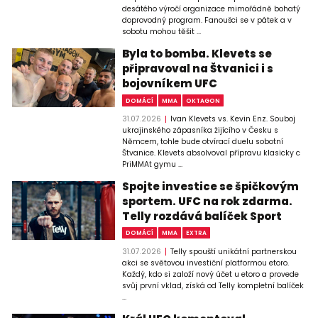
desátého výročí organizace mimořádně bohatý
doprovodný program. Fanoušci se v pátek a v
sobotu mohou těšit ...
Byla to bomba. Klevets se
připravoval na Štvanici i s
bojovníkem UFC
DOMÁCÍ
MMA
OKTAGON
31.07.2026
Ivan Klevets vs. Kevin Enz. Souboj
ukrajinského zápasníka žijícího v Česku s
Němcem, tohle bude otvírací duelu sobotní
Štvanice. Klevets absolvoval přípravu klasicky c
PriMMAt gymu ...
Spojte investice se špičkovým
sportem. UFC na rok zdarma.
Telly rozdává balíček Sport
DOMÁCÍ
MMA
EXTRA
31.07.2026
Telly spouští unikátní partnerskou
akci se světovou investiční platformou etoro.
Každý, kdo si založí nový účet u etoro a provede
svůj první vklad, získá od Telly kompletní balíček
...