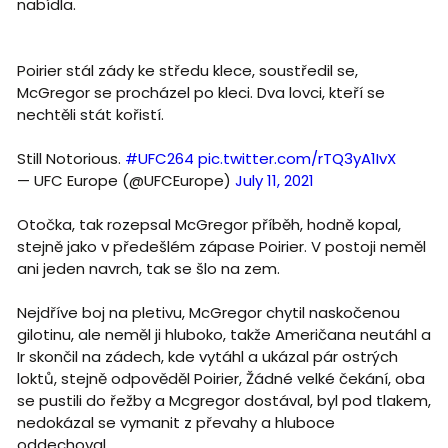
nabídla.
Poirier stál zády ke středu klece, soustředil se,
McGregor se procházel po kleci. Dva lovci, kteří se
nechtěli stát kořistí.
Still Notorious.
#UFC264
pic.twitter.com/rTQ3yA1IvX
— UFC Europe (@UFCEurope)
July 11, 2021
Otočka, tak rozepsal McGregor příběh, hodně kopal,
stejně jako v předešlém zápase Poirier. V postoji neměl
ani jeden navrch, tak se šlo na zem.
Nejdříve boj na pletivu, McGregor chytil naskočenou
gilotinu, ale neměl ji hluboko, takže Američana neutáhl a
Ir skončil na zádech, kde vytáhl a ukázal pár ostrých
loktů, stejně odpověděl Poirier, Žádné velké čekání, oba
se pustili do řežby a Mcgregor dostával, byl pod tlakem,
nedokázal se vymanit z převahy a hluboce
oddechoval.