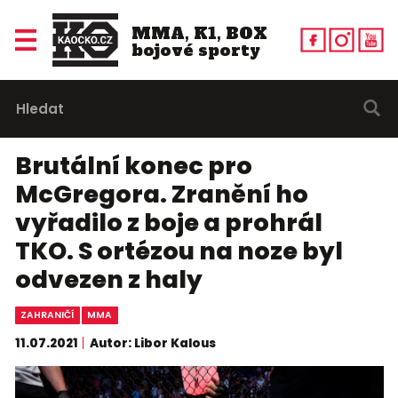
MMA, K1, BOX
bojové sporty
Brutální konec pro
McGregora. Zranění ho
vyřadilo z boje a prohrál
TKO. S ortézou na noze byl
odvezen z haly
ZAHRANIČÍ
MMA
11.07.2021
Autor: Libor Kalous