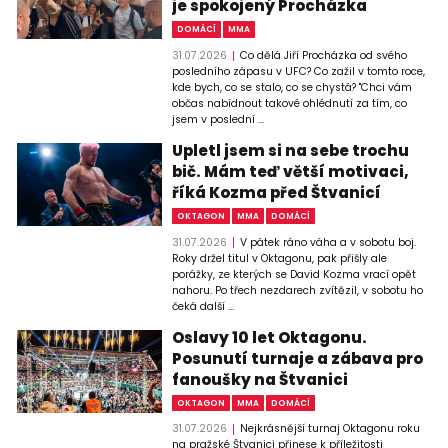
je spokojený Procházka
DOMÁCÍ
MMA
31.07.2026
Co dělá Jiří Procházka od svého
posledního zápasu v UFC? Co zažil v tomto roce,
kde bych, co se stalo, co se chystá? "Chci vám
občas nabídnout takové ohlédnutí za tím, co
jsem v poslední ...
Upletl jsem si na sebe trochu
bič. Mám teď větší motivaci,
říká Kozma před Štvanicí
OKTAGON
MMA
DOMÁCÍ
31.07.2026
V pátek ráno váha a v sobotu boj.
Roky držel titul v Oktagonu, pak přišly ale
porážky, ze kterých se David Kozma vrací opět
nahoru. Po třech nezdarech zvítězil, v sobotu ho
čeká další ...
Oslavy 10 let Oktagonu.
Posunutí turnaje a zábava pro
fanoušky na Štvanici
OKTAGON
MMA
DOMÁCÍ
31.07.2026
Nejkrásnější turnaj Oktagonu roku
na pražské Štvanici přinese k příležitosti