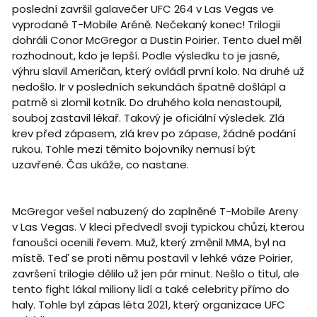
poslední završil galavečer UFC 264 v Las Vegas ve
vyprodané T-Mobile Aréně. Nečekaný konec! Trilogii
dohráli Conor McGregor a Dustin Poirier. Tento duel měl
rozhodnout, kdo je lepší. Podle výsledku to je jasné,
výhru slavil Američan, který ovládl první kolo. Na druhé už
nedošlo. Ir v posledních sekundách špatně došlápl a
patrně si zlomil kotník. Do druhého kola nenastoupil,
souboj zastavil lékař. Takový je oficiální výsledek. Zlá
krev před zápasem, zlá krev po zápase, žádné podání
rukou. Tohle mezi těmito bojovníky nemusí být
uzavřené. Čas ukáže, co nastane.
McGregor vešel nabuzený do zaplněné T-Mobile Areny
v Las Vegas. V kleci předvedl svoji typickou chůzi, kterou
fanoušci ocenili řevem. Muž, který změnil MMA, byl na
místě. Teď se proti němu postavil v lehké váze Poirier,
završení trilogie dělilo už jen pár minut. Nešlo o titul, ale
tento fight lákal miliony lidí a také celebrity přímo do
haly. Tohle byl zápas léta 2021, který organizace UFC