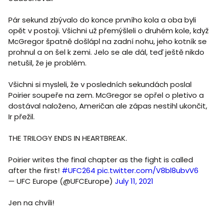
Pár sekund zbývalo do konce prvního kola a oba byli
opět v postoji. Všichni už přemýšleli o druhém kole, když
McGregor špatně došlápl na zadní nohu, jeho kotník se
prohnul a on šel k zemi. Jelo se ale dál, teď ještě nikdo
netušil, že je problém.
Všichni si mysleli, že v posledních sekundách poslal
Poirier soupeře na zem. McGregor se opřel o pletivo a
dostával naloženo, Američan ale zápas nestihl ukončit,
Ir přežil.
THE TRILOGY ENDS IN HEARTBREAK.
Poirier writes the final chapter as the fight is called
after the first!
#UFC264
pic.twitter.com/V8bl8ubvV6
— UFC Europe (@UFCEurope)
July 11, 2021
Jen na chvíli!