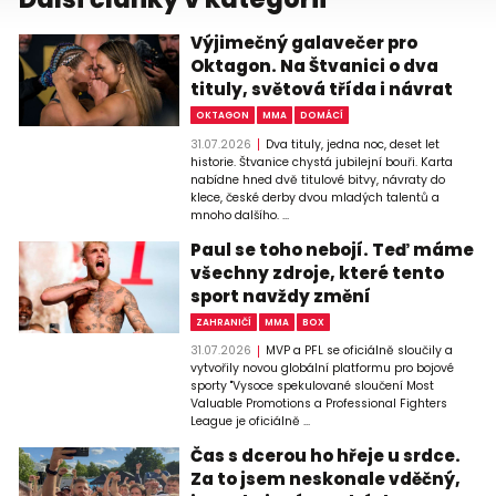
Výjimečný galavečer pro
Oktagon. Na Štvanici o dva
tituly, světová třída i návrat
OKTAGON
MMA
DOMÁCÍ
31.07.2026
Dva tituly, jedna noc, deset let
historie. Štvanice chystá jubilejní bouři. Karta
nabídne hned dvě titulové bitvy, návraty do
klece, české derby dvou mladých talentů a
mnoho dalšího. ...
Paul se toho nebojí. Teď máme
všechny zdroje, které tento
sport navždy změní
ZAHRANIČÍ
MMA
BOX
31.07.2026
MVP a PFL se oficiálně sloučily a
vytvořily novou globální platformu pro bojové
sporty "Vysoce spekulované sloučení Most
Valuable Promotions a Professional Fighters
League je oficiálně ...
Čas s dcerou ho hřeje u srdce.
Za to jsem neskonale vděčný,