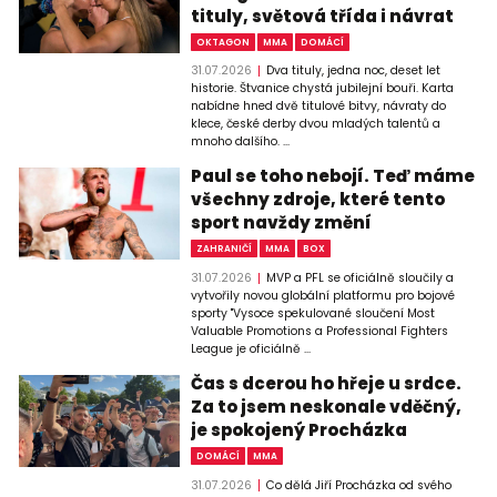
tituly, světová třída i návrat
OKTAGON
MMA
DOMÁCÍ
31.07.2026
Dva tituly, jedna noc, deset let
historie. Štvanice chystá jubilejní bouři. Karta
nabídne hned dvě titulové bitvy, návraty do
klece, české derby dvou mladých talentů a
mnoho dalšího. ...
Paul se toho nebojí. Teď máme
všechny zdroje, které tento
sport navždy změní
ZAHRANIČÍ
MMA
BOX
31.07.2026
MVP a PFL se oficiálně sloučily a
vytvořily novou globální platformu pro bojové
sporty "Vysoce spekulované sloučení Most
Valuable Promotions a Professional Fighters
League je oficiálně ...
Čas s dcerou ho hřeje u srdce.
Za to jsem neskonale vděčný,
je spokojený Procházka
DOMÁCÍ
MMA
31.07.2026
Co dělá Jiří Procházka od svého