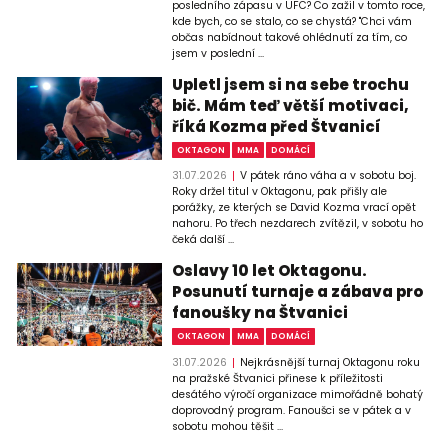
posledního zápasu v UFC? Co zažil v tomto roce,
kde bych, co se stalo, co se chystá? "Chci vám
občas nabídnout takové ohlédnutí za tím, co
jsem v poslední ...
Upletl jsem si na sebe trochu
bič. Mám teď větší motivaci,
říká Kozma před Štvanicí
OKTAGON
MMA
DOMÁCÍ
31.07.2026
V pátek ráno váha a v sobotu boj.
Roky držel titul v Oktagonu, pak přišly ale
porážky, ze kterých se David Kozma vrací opět
nahoru. Po třech nezdarech zvítězil, v sobotu ho
čeká další ...
Oslavy 10 let Oktagonu.
Posunutí turnaje a zábava pro
fanoušky na Štvanici
OKTAGON
MMA
DOMÁCÍ
31.07.2026
Nejkrásnější turnaj Oktagonu roku
na pražské Štvanici přinese k příležitosti
desátého výročí organizace mimořádně bohatý
doprovodný program. Fanoušci se v pátek a v
sobotu mohou těšit ...