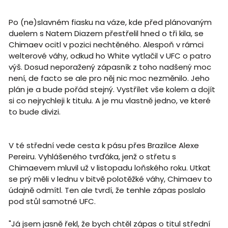
Po (ne)slavném fiasku na váze, kde před plánovaným
duelem s Natem Diazem přestřelil hned o tři kila, se
Chimaev ocitl v pozici nechtěného. Alespoň v rámci
welterové váhy, odkud ho White vytlačil v UFC o patro
výš. Dosud neporažený zápasník z toho nadšený moc
není, de facto se ale pro něj nic moc nezměnilo. Jeho
plán je a bude pořád stejný. Vystřílet vše kolem a dojít
si co nejrychleji k titulu. A je mu vlastně jedno, ve které
to bude divizi.
V té střední vede cesta k pásu přes Brazilce Alexe
Pereiru. Vyhlášeného tvrďáka, jenž o střetu s
Chimaevem mluvil už v listopadu loňského roku. Utkat
se prý měli v lednu v bitvě polotěžké váhy, Chimaev to
údajně odmítl. Ten ale tvrdí, že tenhle zápas poslalo
pod stůl samotné UFC.
"Já jsem jasně řekl, že bych chtěl zápas o titul střední