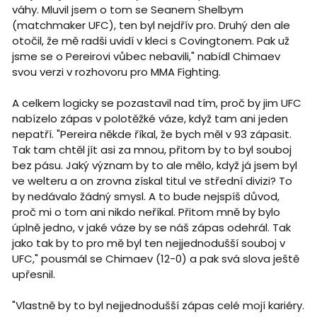
váhy. Mluvil jsem o tom se Seanem Shelbym
(matchmaker UFC), ten byl nejdřív pro. Druhý den ale
otočil, že mě radši uvidí v kleci s Covingtonem. Pak už
jsme se o Pereirovi vůbec nebavili," nabídl Chimaev
svou verzi v rozhovoru pro MMA Fighting.
A celkem logicky se pozastavil nad tím, proč by jim UFC
nabízelo zápas v polotěžké váze, když tam ani jeden
nepatří. "Pereira někde říkal, že bych měl v 93 zápasit.
Tak tam chtěl jít asi za mnou, přitom by to byl souboj
bez pásu. Jaký význam by to ale mělo, když já jsem byl
ve welteru a on zrovna získal titul ve střední divizi? To
by nedávalo žádný smysl. A to bude nejspíš důvod,
proč mi o tom ani nikdo neříkal. Přitom mně by bylo
úplně jedno, v jaké váze by se náš zápas odehrál. Tak
jako tak by to pro mě byl ten nejjednodušší souboj v
UFC," pousmál se Chimaev (12-0) a pak svá slova ještě
upřesnil.
"Vlastně by to byl nejjednodušší zápas celé mojí kariéry.