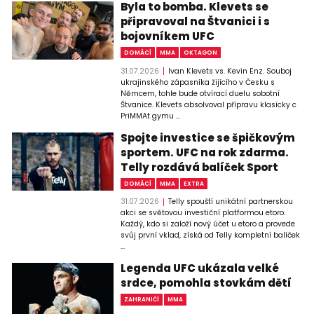
Byla to bomba. Klevets se
připravoval na Štvanici i s
bojovníkem UFC
DOMÁCÍ
MMA
OKTAGON
31.07.2026
Ivan Klevets vs. Kevin Enz. Souboj
ukrajinského zápasníka žijícího v Česku s
Němcem, tohle bude otvírací duelu sobotní
Štvanice. Klevets absolvoval přípravu klasicky c
PriMMAt gymu ...
Spojte investice se špičkovým
sportem. UFC na rok zdarma.
Telly rozdává balíček Sport
DOMÁCÍ
MMA
EXTRA
31.07.2026
Telly spouští unikátní partnerskou
akci se světovou investiční platformou etoro.
Každý, kdo si založí nový účet u etoro a provede
svůj první vklad, získá od Telly kompletní balíček
...
Legenda UFC ukázala velké
srdce, pomohla stovkám dětí
ZAHRANIČÍ
MMA