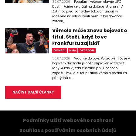
30.07.2026
Populární veterán slavné UFC
Dustin Poirier se vrátil na dobrou 'stranu síly'.
Zatímco před pár týdny šokoval fanoušky
řáděním na letišti, kvůli němuž byl dokonce
zatčen, ...
Vémola může znovu bojovat o
titul. Stačí, když to ve
Frankfurtu zajiskří
DOMÁCÍ
MMA
OKTAGON
30.07.2026
Vrací se do boje. Po krátkém čase v
bojovém důchodu je opět připraven rozdávat
rány. A kdo ví, zda zůstane jen u jednoho
zápasu. Pokud si totiž Karlos Vémola poradí za
pár týdnů s ...
NAČÍST DALŠÍ ČLÁNKY
Podmínky užití webového rozhraní
Souhlas s používáním osobních údajů