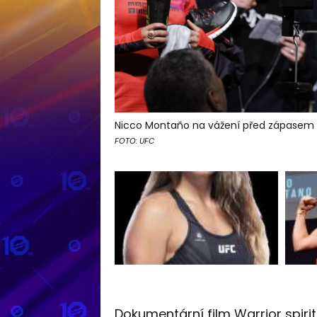
Nicco Montaño na vážení před zápasem 
FOTO: UFC
Dokumentární film Warrior spiri