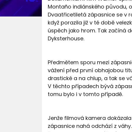
Montaño indiánského původu, od 
Dvaatřicetiletá zápasnice se v 
když porazila již v té době vel
úspěch jako hrom. Tak začíná d
Dyksterhouse.
Předmětem sporu mezi zápasnicí 
vážení před první obhajobou tit
drastické a na chlup, a tak se v
V těchto případech bývá zápasní
tomu bylo i v tomto případě.
Jenže filmová kamera dokázala
zápasnice nahá odchází z váhy. 