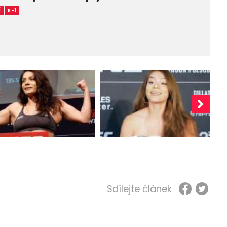
Í
K-1
Sdílejte článek