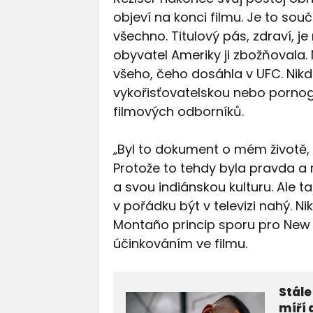
objeví na konci filmu. Je to so
všechno. Titulový pás, zdraví, 
obyvatel Ameriky ji zbožňovala. 
všeho, čeho dosáhla v UFC. Nikd
vykořisťovatelskou nebo pornogr
filmových odborníků.
„Byl to dokument o mém životě, 
Protože to tehdy byla pravda a 
a svou indiánskou kulturu. Ale ta
v pořádku být v televizi nahý. Ni
Montaño princip sporu pro New Y
účinkováním ve filmu.
Stále
míří 