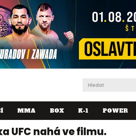
X
Í
MMA
BOX
K-1
POWER
a UFC nahá ve filmu.