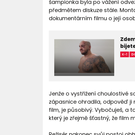
šampionka byla po vážení odve
předmětem diskuze stále. Monta
dokumentárním filmu o její osob
Zdemo
bijete
K-1
D
Jenže o vystřižení choulostivé 
zápasnice ohradila, odpověď ji 
film, je působivý. Vybočuješ, a t
který je zřejmě šťastný, že film
Režisér nakonec svůj postoj ob