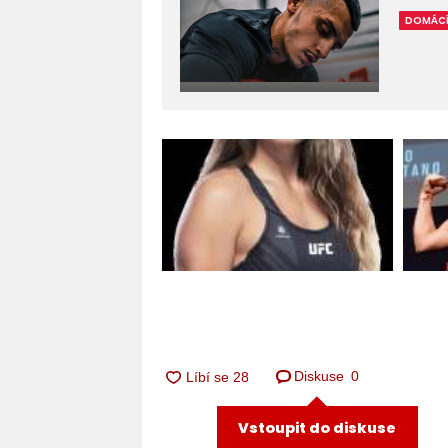
DOMÁC
Diskuse
0
Vstoupit do diskuse