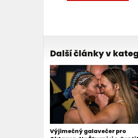
Další články v kateg
Výjimečný galavečer pro