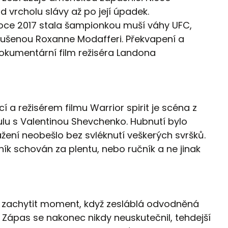
vrcholu slávy až po její úpadek.
roce 2017 stala šampionkou muší váhy UFC,
ezkušenou Roxanne Modafferi. Překvapení a
okumentární film režiséra Landona
a režisérem filmu Warrior spirit je scéna z
ulu s Valentinou Shevchenko. Hubnutí bylo
ážení neobešlo bez svléknutí veškerých svršků.
k schován za plentu, nebo ručník a ne jinak
 zachytit moment, když zesláblá odvodněná
Zápas se nakonec nikdy neuskutečnil, tehdejší