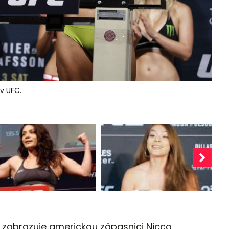
v UFC.
t zobrazuje americkou zápasnici Nicco