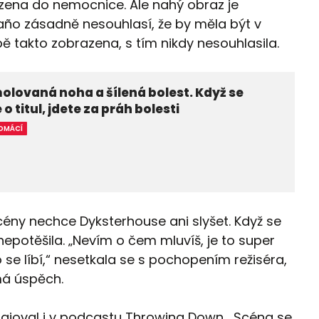
zena do nemocnice. Ale nahý obraz je
ño zásadně nesouhlasí, že by měla být v
ě takto zobrazena, s tím nikdy nesouhlasila.
lovaná noha a šílená bolest. Když se
 o titul, jdete za práh bolesti
OMÁCÍ
scény nechce Dyksterhouse ani slyšet. Když se
nepotěšila. „Nevím o čem mluvíš, je to super
o se líbí,“ nesetkala se s pochopením režiséra,
 má úspěch.
hajoval i v podcastu Throwing Down. „Scéna se