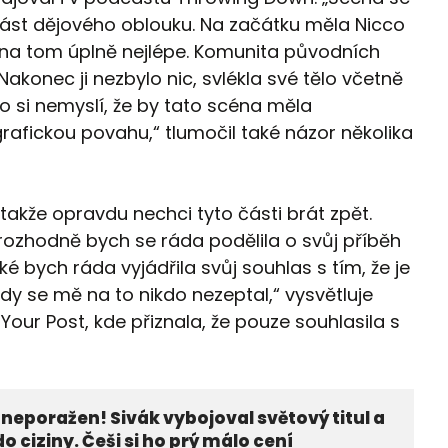
učást dějového oblouku. Na začátku měla Nicco
je na tom úplně nejlépe. Komunita původních
Nakonec ji nezbylo nic, svlékla své tělo včetně
o si nemyslí, že by tato scéna měla
afickou povahu,“ tlumočil také názor několika
takže opravdu nechci tyto části brát zpět.
rozhodně bych se ráda podělila o svůj příběh
ké bych ráda vyjádřila svůj souhlas s tím, že je
kdy se mě na to nikdo nezeptal,“ vysvětluje
our Post, kde přiznala, že pouze souhlasila s
 neporažen! Sivák vybojoval světový titul a
do ciziny. Češi si ho prý málo cení