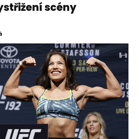
ystřižení scény
á