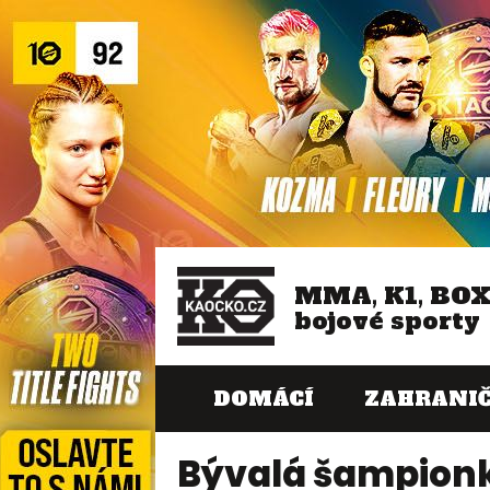
MMA, K1, BO
bojové sporty
DOMÁCÍ
ZAHRANIČ
Bývalá šampionk