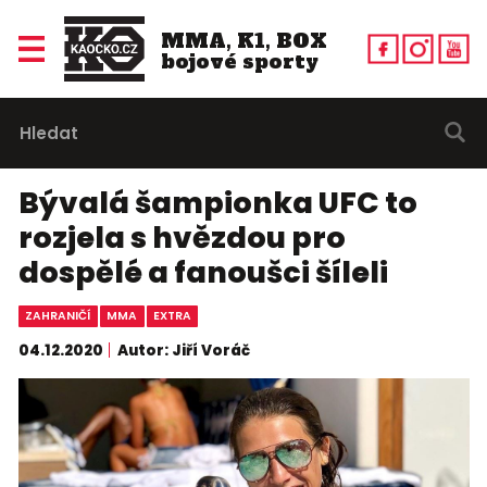
MMA, K1, BOX
bojové sporty
Bývalá šampionka UFC to
rozjela s hvězdou pro
dospělé a fanoušci šíleli
ZAHRANIČÍ
MMA
EXTRA
04.12.2020
Autor: Jiří Voráč