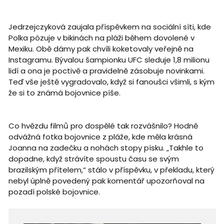
Jedrzejczyková zaujala příspěvkem na sociální síti, kde
Polka pózuje v bikinách na pláži během dovolené v
Mexiku. Obě dámy pak chvíli koketovaly veřejně na
Instagramu. Bývalou šampionku UFC sleduje 1,8 milionu
lidí a ona je poctivě a pravidelně zásobuje novinkami.
Teď vše ještě vygradovalo, když si fanoušci všimli, s kým
že si to známá bojovnice píše.
Co hvězdu filmů pro dospělé tak rozvášnilo? Hodně
odvážná fotka bojovnice z pláže, kde měla krásná
Joanna na zadečku a nohách stopy písku. „Takhle to
dopadne, když strávíte spoustu času se svým
brazilským přítelem,“ stálo v příspěvku, v překladu, který
nebyl úplně povedený pak komentář upozorňoval na
pozadí polské bojovnice.