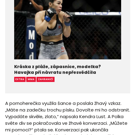
Kráska z pláže, zápasnice, modelka?
Havajka při návratu nepřesvědčila
EXTRA
MMA
ZAHRANIČÍ
A pornoherečka využila šance a poslala žhavý vzkaz.
„Máte na zadečku trochu písku. Dovolte mi ho odstranit.
Vypadáte skvěle, zlato,“ napsala Kendra Lust. A Polka
světe div se pokračovala ve žhavé konverzaci. „Můžete
mi pomoci?“ ptala se. Konverzaci pak ukončila