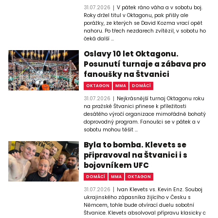
31.07.2026
V pátek ráno váha a v sobotu boj.
Roky držel titul v Oktagonu, pak přišly ale
porážky, ze kterých se David Kozma vrací opět
nahoru. Po třech nezdarech zvítězil, v sobotu ho
čeká další ...
Oslavy 10 let Oktagonu.
Posunutí turnaje a zábava pro
fanoušky na Štvanici
OKTAGON
MMA
DOMÁCÍ
31.07.2026
Nejkrásnější turnaj Oktagonu roku
na pražské Štvanici přinese k příležitosti
desátého výročí organizace mimořádně bohatý
doprovodný program. Fanoušci se v pátek a v
sobotu mohou těšit ...
Byla to bomba. Klevets se
připravoval na Štvanici i s
bojovníkem UFC
DOMÁCÍ
MMA
OKTAGON
31.07.2026
Ivan Klevets vs. Kevin Enz. Souboj
ukrajinského zápasníka žijícího v Česku s
Němcem, tohle bude otvírací duelu sobotní
Štvanice. Klevets absolvoval přípravu klasicky c