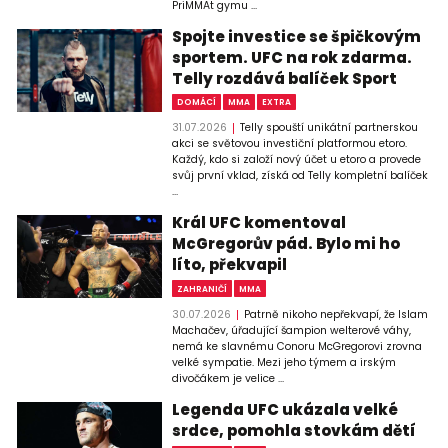
PriMMAt gymu ...
Spojte investice se špičkovým
sportem. UFC na rok zdarma.
Telly rozdává balíček Sport
DOMÁCÍ
MMA
EXTRA
31.07.2026
Telly spouští unikátní partnerskou
akci se světovou investiční platformou etoro.
Každý, kdo si založí nový účet u etoro a provede
svůj první vklad, získá od Telly kompletní balíček
...
Král UFC komentoval
McGregorův pád. Bylo mi ho
líto, překvapil
ZAHRANIČÍ
MMA
30.07.2026
Patrně nikoho nepřekvapí, že Islam
Machačev, úřadující šampion welterové váhy,
nemá ke slavnému Conoru McGregorovi zrovna
velké sympatie. Mezi jeho týmem a irským
divočákem je velice ...
Legenda UFC ukázala velké
srdce, pomohla stovkám dětí