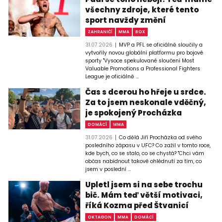
všechny zdroje, které tento
sport navždy změní
ZAHRANIČÍ
MMA
BOX
31.07.2026
MVP a PFL se oficiálně sloučily a
vytvořily novou globální platformu pro bojové
sporty "Vysoce spekulované sloučení Most
Valuable Promotions a Professional Fighters
League je oficiálně ...
Čas s dcerou ho hřeje u srdce.
Za to jsem neskonale vděčný,
je spokojený Procházka
DOMÁCÍ
MMA
31.07.2026
Co dělá Jiří Procházka od svého
posledního zápasu v UFC? Co zažil v tomto roce,
kde bych, co se stalo, co se chystá? "Chci vám
občas nabídnout takové ohlédnutí za tím, co
jsem v poslední ...
Upletl jsem si na sebe trochu
bič. Mám teď větší motivaci,
říká Kozma před Štvanicí
OKTAGON
MMA
DOMÁCÍ