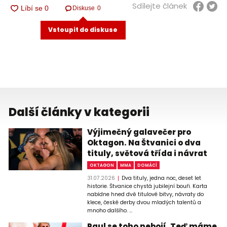
Sdílejte článek
Diskuse
0
Vstoupit do diskuse
Další články v kategorii
Výjimečný galavečer pro
Oktagon. Na Štvanici o dva
tituly, světová třída i návrat
OKTAGON
MMA
DOMÁCÍ
31.07.2026
Dva tituly, jedna noc, deset let
historie. Štvanice chystá jubilejní bouři. Karta
nabídne hned dvě titulové bitvy, návraty do
klece, české derby dvou mladých talentů a
mnoho dalšího. ...
Paul se toho nebojí. Teď máme