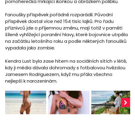
pornoherečka mrkající ikonkou a obrázkem polibku.
Fanoušky příspěvek pořádně rozparádil. Původní
příspěvek dostal více než 154 tisíc lajků. Pro řadu
příznivců jde o příjemnou změnu, mají totiž v paměti
šíleně vyhlížející poranění hlavy, které bojovnice utrpěla
na začátku letošního roku a podle některých fanoušků
vypadala jako zombie.
Kendra Lust byla zase hitem na sociálních sítích v létě,
kdy ji média dávala dohromady s fotbalovou hvězdou
Jamesem Rodriguezem, když mu přála všechno
nejlepší k narozeninám.