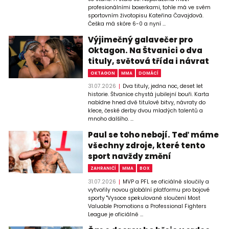
profesionálními boxerkami, tohle má ve svém
sportovním životopisu Kateřina Čavajdová.
Češka má skóre 6-0 a nyní ...
Výjimečný galavečer pro
Oktagon. Na Štvanici o dva
tituly, světová třída i návrat
OKTAGON
MMA
DOMÁCÍ
31.07.2026
Dva tituly, jedna noc, deset let
historie. Štvanice chystá jubilejní bouři. Karta
nabídne hned dvě titulové bitvy, návraty do
klece, české derby dvou mladých talentů a
mnoho dalšího. ...
Paul se toho nebojí. Teď máme
všechny zdroje, které tento
sport navždy změní
ZAHRANIČÍ
MMA
BOX
31.07.2026
MVP a PFL se oficiálně sloučily a
vytvořily novou globální platformu pro bojové
sporty "Vysoce spekulované sloučení Most
Valuable Promotions a Professional Fighters
League je oficiálně ...