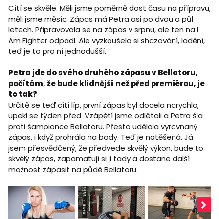
Cítí se skvěle. Měli jsme poměrně dost času na přípravu,
měli jsme měsíc. Zápas má Petra asi po dvou a půl
letech. Připravovala se na zápas v srpnu, ale ten na I
Am Fighter odpadl. Ale vyzkoušela si shazování, ladění,
teď je to pro ní jednodušší.
Petra jde do svého druhého zápasu v Bellatoru,
počítám, že bude klidnější než před premiérou, je
to tak?
Určitě se teď cítí líp, první zápas byl docela narychlo,
upekl se týden před. Vzápětí jsme odlétali a Petra šla
proti šampionce Bellatoru. Přesto udělala vyrovnaný
zápas, i když prohrála na body. Teď je natěšená. Já
jsem přesvědčený, že předvede skvělý výkon, bude to
skvělý zápas, zapamatují si ji tady a dostane další
možnost zápasit na půdě Bellatoru.