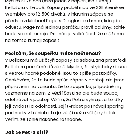
Myslím si, že nás čeká jeden z největších turnajů
Bellatoru v Evropě. Zápasy proběhnou ve SSE Areně ve
Wembley pro 12 500 diváků. V hlavním zápase se
představí Michael Page s Douglasem Limou, kde jde o
odvetu. Page má jedinou porážku právě od Limy, tohle
bude vrchol turnaje. Pro nás je velká čest, že můžeme
na tomto turnaji zápasit.
Počítám, že soupeřku máte načtenou?
V Bellatoru má už čtyři zápasy za sebou, zná prostředí
Bellatoru poměrně důvěrně. Myslím, že stylisticky si jsou
s Petrou hodně podobné, jsou to spíše postojářky.
Očekávám, že to bude spíše zápas v postoji, ale jsme
připraveni i na variantu, že to soupeřka, případně my
vezmeme na zem. Z větší části se ale bude souboj
odehrávat v postoji. Věřím, že Petra vyhraje, a to díky
její tvrdosti a odolnosti. Její tvrdost poznávají sparing
partnerky v tréninku, ta je větší než u většiny holek.
Věřím, že tohle nakonec rozhodne.
Jak se Petra cítí?