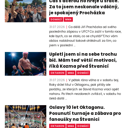
Čas s dcerou ho hřeje u srdce.
Za to jsem neskonale vděčný,
je spokojený Procházka
DOMÁCÍ
MMA
31.07.2026
Co dělá Jiří Procházka od svého
posledního zápasu v UFC? Co zažil v tomto roce,
kde bych, co se stalo, co se chystá? "Chci vám
občas nabídnout takové ohlédnutí za tím, co
jsem v poslední ...
Upletl jsem si na sebe trochu
bič. Mám teď větší motivaci,
říká Kozma před Štvanicí
OKTAGON
MMA
DOMÁCÍ
31.07.2026
V pátek ráno váha a v sobotu boj.
Roky držel titul v Oktagonu, pak přišly ale
porážky, ze kterých se David Kozma vrací opět
nahoru. Po třech nezdarech zvítězil, v sobotu ho
čeká další ...
Oslavy 10 let Oktagonu.
Posunutí turnaje a zábava pro
fanoušky na Štvanici
OKTAGON
MMA
DOMÁCÍ