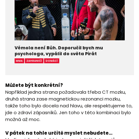
Vémola není Bůh. Doporučil bych mu
psychologa, vypálil do světa Pirát
MMA
ZAHRANIČÍ
DOMÁCÍ
Můžete být konkrétní?
Například jedna strana požadovala třeba CT mozku,
druhá strana zase magnetickou rezonanci mozku,
takže toho bylo docela nad hlavu, ale respektujeme to,
jde o zdraví zápasníků. Jen toho v této kombinaci bylo
možná až moc.
V pátek na tohle určitě myslet nebudete…