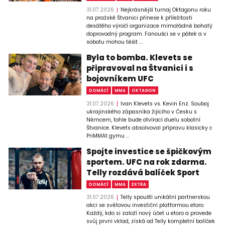
31.07.2026
Nejkrásnější turnaj Oktagonu roku
na pražské Štvanici přinese k příležitosti
desátého výročí organizace mimořádně bohatý
doprovodný program. Fanoušci se v pátek a v
sobotu mohou těšit ...
Byla to bomba. Klevets se
připravoval na Štvanici i s
bojovníkem UFC
DOMÁCÍ
MMA
OKTAGON
31.07.2026
Ivan Klevets vs. Kevin Enz. Souboj
ukrajinského zápasníka žijícího v Česku s
Němcem, tohle bude otvírací duelu sobotní
Štvanice. Klevets absolvoval přípravu klasicky c
PriMMAt gymu ...
Spojte investice se špičkovým
sportem. UFC na rok zdarma.
Telly rozdává balíček Sport
DOMÁCÍ
MMA
EXTRA
31.07.2026
Telly spouští unikátní partnerskou
akci se světovou investiční platformou etoro.
Každý, kdo si založí nový účet u etoro a provede
svůj první vklad, získá od Telly kompletní balíček