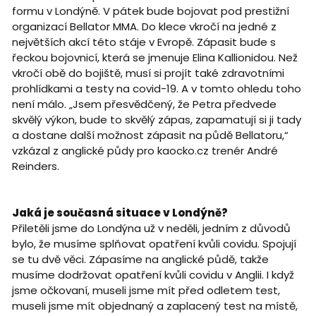
formu v Londýně. V pátek bude bojovat pod prestižní
organizací Bellator MMA. Do klece vkročí na jedné z
největších akcí této stáje v Evropě. Zápasit bude s
řeckou bojovnicí, která se jmenuje Elina Kallionidou. Než
vkročí obě do bojiště, musí si projít také zdravotními
prohlídkami a testy na covid-19. A v tomto ohledu toho
není málo. „Jsem přesvědčený, že Petra předvede
skvělý výkon, bude to skvělý zápas, zapamatují si ji tady
a dostane další možnost zápasit na půdě Bellatoru,“
vzkázal z anglické půdy pro kaocko.cz trenér André
Reinders.
Jaká je současná situace v Londýně?
Přiletěli jsme do Londýna už v neděli, jedním z důvodů
bylo, že musíme splňovat opatření kvůli covidu. Spojují
se tu dvě věci. Zápasíme na anglické půdě, takže
musíme dodržovat opatření kvůli covidu v Anglii. I když
jsme očkovaní, museli jsme mít před odletem test,
museli jsme mít objednaný a zaplacený test na místě,