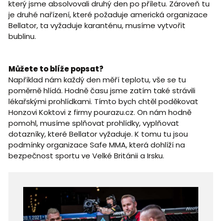
který jsme absolvovali druhý den po příletu. Zároveň tu
je druhé nařízení, které požaduje americká organizace
Bellator, ta vyžaduje karanténu, musíme vytvořit
bublinu.
Můžete to blíže popsat?
Například nám každý den měří teplotu, vše se tu
poměrně hlídá. Hodně času jsme zatím také strávili
lékařskými prohlídkami. Tímto bych chtěl poděkovat
Honzovi Koktovi z firmy pourazu.cz. On nám hodně
pomohl, musíme splňovat prohlídky, vyplňovat
dotazníky, které Bellator vyžaduje. K tomu tu jsou
podmínky organizace Safe MMA, která dohlíží na
bezpečnost sportu ve Velké Británii a Irsku.