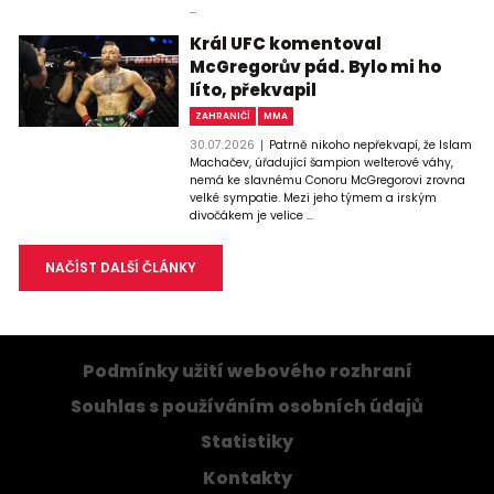
...
Král UFC komentoval
McGregorův pád. Bylo mi ho
líto, překvapil
ZAHRANIČÍ
MMA
30.07.2026
Patrně nikoho nepřekvapí, že Islam
Machačev, úřadující šampion welterové váhy,
nemá ke slavnému Conoru McGregorovi zrovna
velké sympatie. Mezi jeho týmem a irským
divočákem je velice ...
NAČÍST DALŠÍ ČLÁNKY
Podmínky užití webového rozhraní
Souhlas s používáním osobních údajů
Statistiky
Kontakty