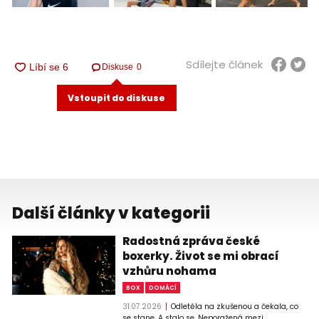
Sdílejte článek
Diskuse
0
Vstoupit do diskuse
Další články v kategorii
Radostná zpráva české
boxerky. Život se mi obrací
vzhůru nohama
BOX
DOMÁCÍ
31.07.2026
Odletěla na zkušenou a čekala, co
se stane. A stalo se. Neporažená mezi