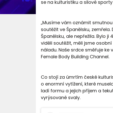
se na kulturistiku a silové sport
„Musíme vám oznámit smutnou z
soutěžit ve Španělsku, zemřela
Španělsku, ale nepřežila. Bylo ji
viděli soutěžit, měli jsme osobn
náladu. Naše srdce směřuje ke vše
Female Body Building Channel.
Co stojí za úmrtím české kultur
o enormní vytížení, které muselo
ladí formu a jejich příjem a tek
vyrýsované svaly.