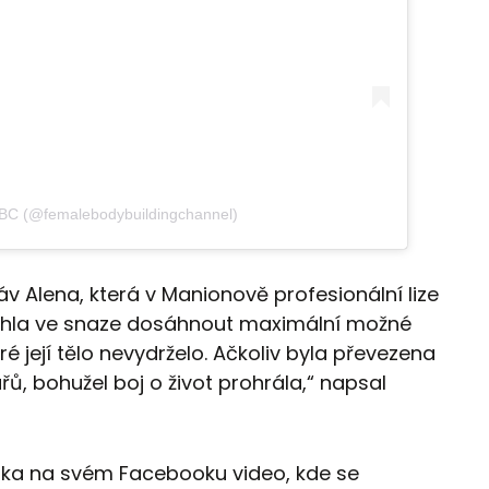
BBC (@femalebodybuildingchannel)
v Alena, která v Manionově profesionální lize
sáhla ve snaze dosáhnout maximální možné
 její tělo nevydrželo. Ačkoliv byla převezena
ů, bohužel boj o život prohrála,“ napsal
istka na svém Facebooku video, kde se