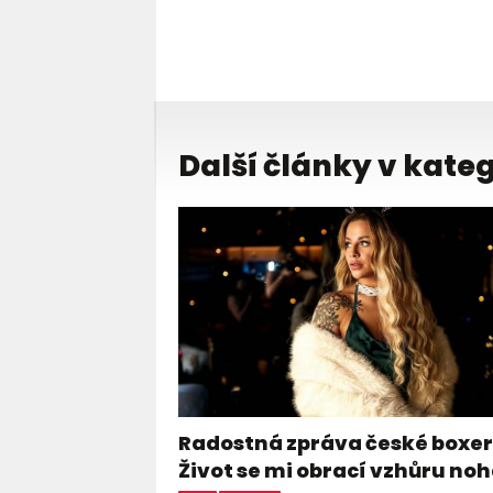
Další články v kateg
Radostná zpráva české boxer
Život se mi obrací vzhůru n