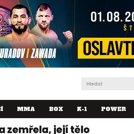
X
Í
MMA
BOX
K-1
POWER
 zemřela, její tělo