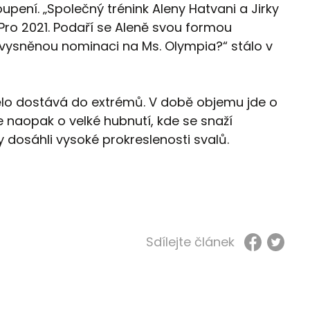
upení. „Společný trénink Aleny Hatvani a Jirky
Pro 2021. Podaří se Aleně svou formou
vysněnou nominaci na Ms. Olympia?“ stálo v
 tělo dostává do extrémů. V době objemu jde o
 naopak o velké hubnutí, kde se snaží
by dosáhli vysoké prokreslenosti svalů.
Sdílejte článek