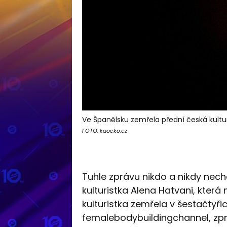
Ve Španělsku zemřela přední česká kultur
FOTO: kaocko.cz
Tuhle zprávu nikdo a nikdy nech
kulturistka Alena Hatvani, která
kulturistka zemřela v šestačtyřic
femalebodybuildingchannel, zprá