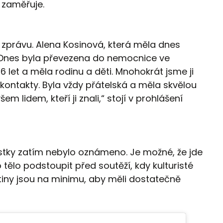
y zaměřuje.
právu. Alena Kosinová, která měla dnes
. Dnes byla převezena do nemocnice ve
 46 let a měla rodinu a děti. Mnohokrát jsme ji
í kontakty. Byla vždy přátelská a měla skvělou
m lidem, kteří ji znali,“ stojí v prohlášení
istky zatím nebylo oznámeno. Je možné, že jde
 tělo podstoupit před soutěží, kdy kulturisté
utiny jsou na minimu, aby měli dostatečně