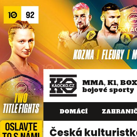
MMA, K1, BO
bojové sporty
DOMÁCÍ
ZAHRANIČ
Česká kulturistka