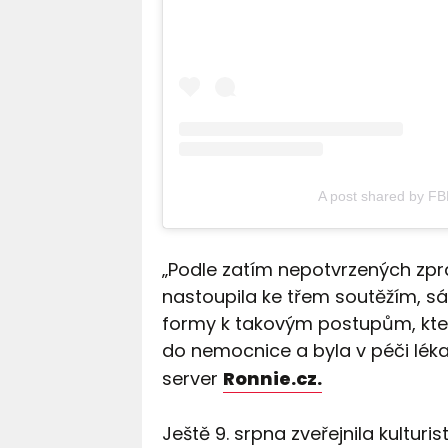
A post shared by F
„Podle zatím nepotvrzených zprá
nastoupila ke třem soutěžím, 
formy k takovým postupům, které
do nemocnice a byla v péči lékař
server
Ronnie.cz.
Ještě 9. srpna zveřejnila kultur