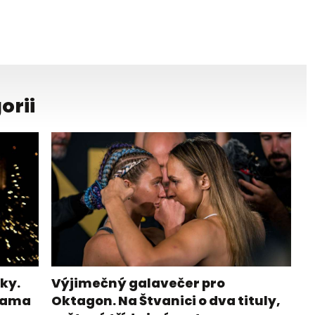
orii
ky.
Výjimečný galavečer pro
ohama
Oktagon. Na Štvanici o dva tituly,