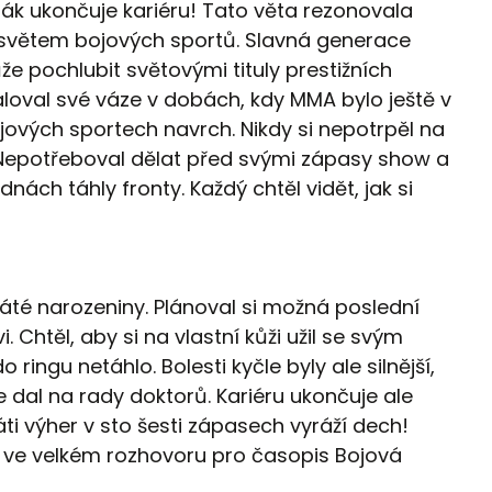
ák ukončuje kariéru! Tato věta rezonovala
větem bojových sportů. Slavná generace
ůže pochlubit světovými tituly prestižních
aloval své váze v dobách, kdy MMA bylo ještě v
jových sportech navrch. Nikdy si nepotrpěl na
 Nepotřeboval dělat před svými zápasy show a
dnách táhly fronty. Každý chtěl vidět, jak si
cáté narozeniny. Plánoval si možná poslední
. Chtěl, aby si na vlastní kůži užil se svým
 ringu netáhlo. Bolesti kyčle byly ale silnější,
e dal na rady doktorů. Kariéru ukončuje ale
ti výher v sto šesti zápasech vyráží dech!
ák ve velkém rozhovoru pro časopis Bojová