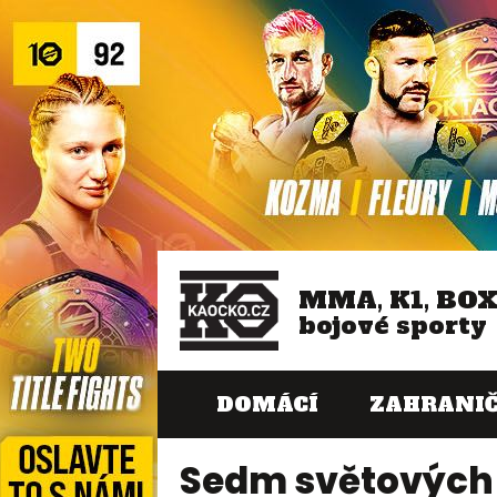
MMA, K1, BO
bojové sporty
DOMÁCÍ
ZAHRANIČ
Sedm světových 