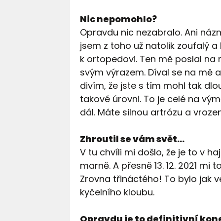
Nic nepomohlo?
Opravdu nic nezabralo. Ani názn
jsem z toho už natolik zoufalý a 
k ortopedovi. Ten mě poslal na 
svým výrazem. Díval se na mě a p
divím, že jste s tím mohl tak dl
takové úrovni. To je celé na vý
dál. Máte silnou artrózu a vroze
Zhroutil se vám svět…
V tu chvíli mi došlo, že je to v ha
marně. A přesně 13. 12. 2021 mi t
Zrovna třináctého! To bylo jak
kyčelního kloubu.
Opravdu je to definitivní ko