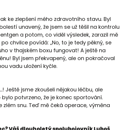
ak ke zlepšení mého zdravotního stavu. Byl
bolestí unavený, že jsem se už těšil na kontrolu
rentgen a potom, co viděl výsledek, zarazil mě
o chvilce povídá: „No, to je tedy pěkný, se
ouho v thajském boxu fungovat! A ještě na
měnu! Byl jsem překvapený, ale on pokračoval
nou vadu uložení kyčle.
j...! Ještě jsme zkoušeli nějakou léčbu, ale
o bylo potvrzeno, že je konec sportování.
 ve zlém snu. Teď mě čeká operace, výměna
nec? Váš dlouholetý spolubojovník Luboš