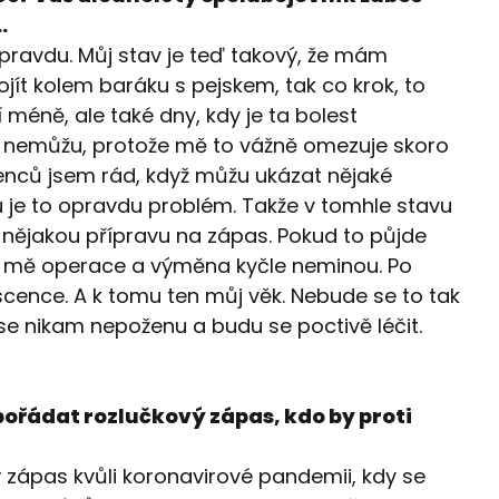
…
 Opravdu. Můj stav je teď takový, že mám
rojít kolem baráku s pejskem, tak co krok, to
í méně, ale také dny, kdy je ta bolest
ě nemůžu, protože mě to vážně omezuje skoro
řenců jsem rád, když můžu ukázat nějaké
u je to opravdu problém. Takže v tomhle stavu
 nějakou přípravu na zápas. Pokud to půjde
 že mě operace a výměna kyčle neminou. Po
cence. A k tomu ten můj věk. Nebude se to tak
 se nikam nepoženu a budu se poctivě léčit.
spořádat rozlučkový zápas, kdo by proti
zápas kvůli koronavirové pandemii, kdy se