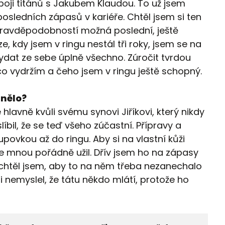
uboji titánů s Jakubem Klaudou. To už jsem
osledních zápasů v kariéře. Chtěl jsem si ten
 pravděpodobností možná poslední, ještě
e, kdy jsem v ringu nestál tři roky, jsem se na
vydat ze sebe úplně všechno. Zúročit tvrdou
co vydržím a čeho jsem v ringu ještě schopný.
ánělo?
hlavně kvůli svému synovi Jiříkovi, který nikdy
bil, že se teď všeho zúčastní. Přípravy a
povkou až do ringu. Aby si na vlastní kůži
o se mnou pořádně užil. Dřív jsem ho na zápasy
nechtěl jsem, aby to na něm třeba nezanechalo
i nemyslel, že tátu někdo mlátí, protože ho