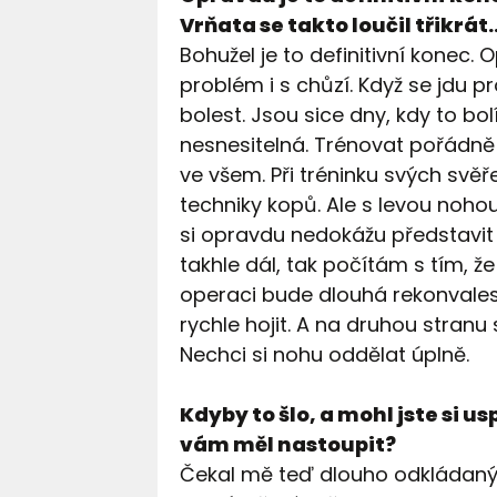
Vrňata se takto loučil třikrát
Bohužel je to definitivní konec.
problém i s chůzí. Když se jdu p
bolest. Jsou sice dny, kdy to bol
nesnesitelná. Trénovat pořádn
ve všem. Při tréninku svých svě
techniky kopů. Ale s levou noho
si opravdu nedokážu představit
takhle dál, tak počítám s tím,
operaci bude dlouhá rekonvales
rychle hojit. A na druhou stranu
Nechci si nohu oddělat úplně.
Kdyby to šlo, a mohl jste si u
vám měl nastoupit?
Čekal mě teď dlouho odkládaný 