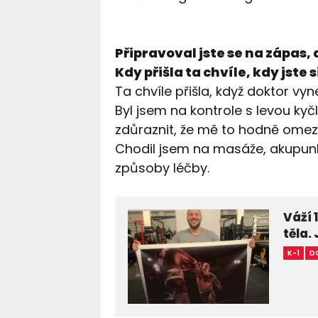
Připravoval jste se na zápas, 
Kdy přišla ta chvíle, kdy jste s
Ta chvíle přišla, když doktor vyn
Byl jsem na kontrole s levou kyč
zdůraznit, že mě to hodně omezo
Chodil jsem na masáže, akupunkt
způsoby léčby.
Váží 
těla.
K-1
D