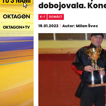
dobojovala. Kone
K-1
DOMÁCÍ
19.01.2022
Autor: Milan Švec