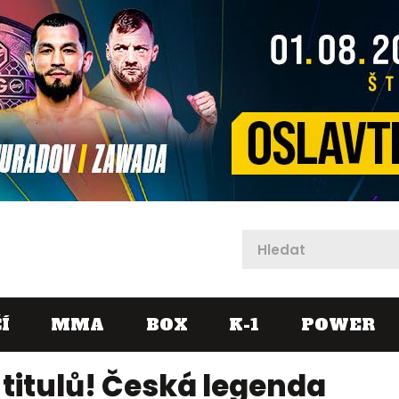
X
Í
MMA
BOX
K-1
POWER
titulů! Česká legenda