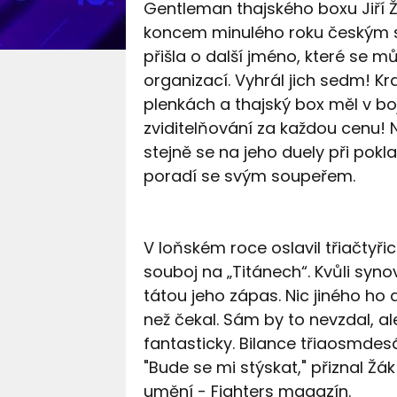
Gentleman thajského boxu Jiří Ž
koncem minulého roku českým s
přišla o další jméno, které se m
organizací. Vyhrál jich sedm! Kr
plenkách a thajský box měl v bo
zviditelňování za každou cenu!
stejně se na jeho duely při pokla
poradí se svým soupeřem.
V loňském roce oslavil třiačtyři
souboj na „Titánech“. Kvůli synovi
tátou jeho zápas. Nic jiného ho do
než čekal. Sám by to nevzdal, al
fantasticky. Bilance třiaosmdesá
"Bude se mi stýskat," přiznal Ž
umění - Fighters magazín.