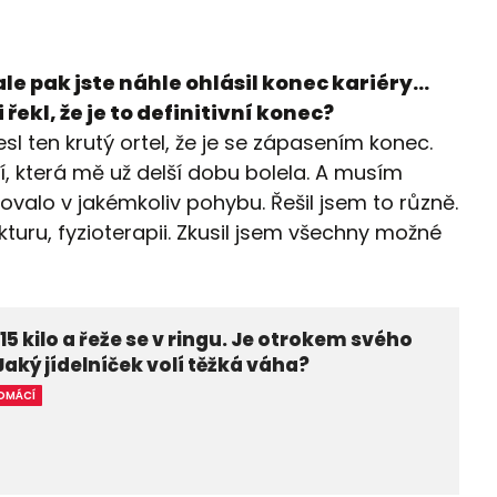
ale pak jste náhle ohlásil konec kariéry…
i řekl, že je to definitivní konec?
esl ten krutý ortel, že je se zápasením konec.
lí, která mě už delší dobu bolela. A musím
valo v jakémkoliv pohybu. Řešil jsem to různě.
uru, fyzioterapii. Zkusil jsem všechny možné
115 kilo a řeže se v ringu. Je otrokem svého
 Jaký jídelníček volí těžká váha?
OMÁCÍ