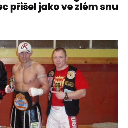
c přišel jako ve zlém snu