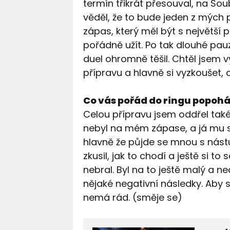
termín třikrát přesouval, na So
věděl, že to bude jeden z mých p
zápas, který měl být s největší
pořádně užít. Po tak dlouhé pauz
duel ohromně těšil. Chtěl jsem 
přípravu a hlavně si vyzkoušet, 
Co vás pořád do ringu popoh
Celou přípravu jsem oddřel také 
nebyl na mém zápase, a já mu slí
hlavně že půjde se mnou s nástu
zkusil, jak to chodí a ještě si t
nebral. Byl na to ještě malý a 
nějaké negativní následky. Aby s
nemá rád. (směje se)