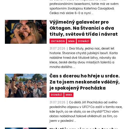
profesionálními boxerkami, tohle má ve svém
sportovním životopisu Kateřina Čavajdová.
Češka má skóre 6-0 a nyní ...
Výjimečný galavečer pro
Oktagon. Na Štvanici o dva
tituly, světová třída i návrat
OKTAGON
MMA
DOMÁCÍ
31.07.2026
Dva tituly, jedna noc, deset let
historie. Štvanice chystá jubilejní bouři. Karta
nabídne hned dvě titulové bitvy, návraty do
klece, české derby dvou mladých talentů a
mnoho dalšího. ...
Čas s dcerou ho hřeje u srdce.
Za to jsem neskonale vděčný,
je spokojený Procházka
DOMÁCÍ
MMA
31.07.2026
Co dělá Jiří Procházka od svého
posledního zápasu v UFC? Co zažil v tomto roce,
kde bych, co se stalo, co se chystá? "Chci vám
občas nabídnout takové ohlédnutí za tím, co
jsem v poslední ...