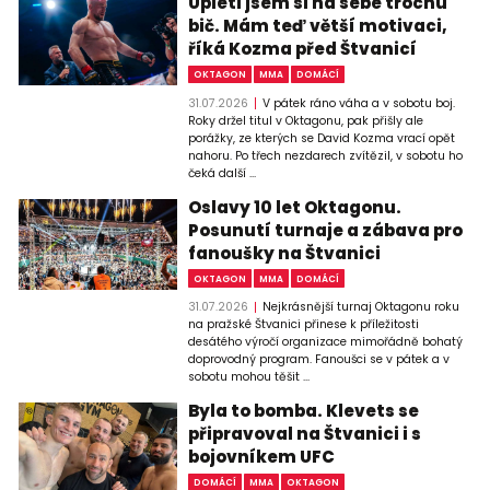
Upletl jsem si na sebe trochu
bič. Mám teď větší motivaci,
říká Kozma před Štvanicí
OKTAGON
MMA
DOMÁCÍ
31.07.2026
V pátek ráno váha a v sobotu boj.
Roky držel titul v Oktagonu, pak přišly ale
porážky, ze kterých se David Kozma vrací opět
nahoru. Po třech nezdarech zvítězil, v sobotu ho
čeká další ...
Oslavy 10 let Oktagonu.
Posunutí turnaje a zábava pro
fanoušky na Štvanici
OKTAGON
MMA
DOMÁCÍ
31.07.2026
Nejkrásnější turnaj Oktagonu roku
na pražské Štvanici přinese k příležitosti
desátého výročí organizace mimořádně bohatý
doprovodný program. Fanoušci se v pátek a v
sobotu mohou těšit ...
Byla to bomba. Klevets se
připravoval na Štvanici i s
bojovníkem UFC
DOMÁCÍ
MMA
OKTAGON