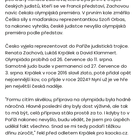
českých judistů, kteří se ve Francii představí, Zachovou
navíc čekala olympijská premiéra. V prvním kole změřila
Češka síly s maďarskou reprezentantkou Szofi Orbas,
ta nakonec vyhrála, české judistce nevyšla olympijská
premiéra podle představ.
Česko vyjela reprezentovat do Paříže judistická trojice.
Renata Zachová, Lukáš Krpálek a David Klammert.
Olympiáda probíhá od 26. července do 11. srpna.
Samotné judo bude v permanenci od 27. července do
3. srpna. Krpálek v roce 2016 slavil zlato, poté přidal opět
nejcennější kov, co přijde v roce 2024? Nyní už je ve hře
jen největší česká naděje.
"Formu cítím skvělou, příprava na olympiádu byla hodně
náročná. Hlavně poslední dny byly dost výživné, ale tak
to má být, celá příprava stála prostě za to. I kdyby to v
Paříži nakonec nevyšlo, budu vědět, že jsem pro úspěch
udělal fakt všechno. Snad se mi tedy podaří těžkou
dřinu zúročit," řekl před odletem Krpálek pro kaocko.cz.