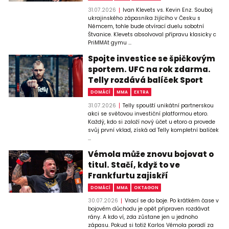
31.07.2026
Ivan Klevets vs. Kevin Enz. Souboj
ukrajinského zápasníka žijícího v Česku s
Němcem, tohle bude otvírací duelu sobotní
Štvanice. Klevets absolvoval přípravu klasicky c
PriMMAt gymu ...
Spojte investice se špičkovým
sportem. UFC na rok zdarma.
Telly rozdává balíček Sport
DOMÁCÍ
MMA
EXTRA
31.07.2026
Telly spouští unikátní partnerskou
akci se světovou investiční platformou etoro.
Každý, kdo si založí nový účet u etoro a provede
svůj první vklad, získá od Telly kompletní balíček
...
Vémola může znovu bojovat o
titul. Stačí, když to ve
Frankfurtu zajiskří
DOMÁCÍ
MMA
OKTAGON
30.07.2026
Vrací se do boje. Po krátkém čase v
bojovém důchodu je opět připraven rozdávat
rány. A kdo ví, zda zůstane jen u jednoho
zápasu. Pokud si totiž Karlos Vémola poradí za