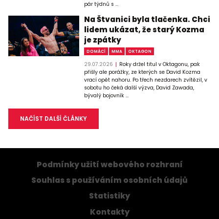
pár týdnů s ...
Na Štvanici byla tlačenka. Chci
lidem ukázat, že starý Kozma
je zpátky
DOMÁCÍ
MMA
OKTAGON
29.07.2026
Roky držel titul v Oktagonu, pak
přišly ale porážky, ze kterých se David Kozma
vrací opět nahoru. Po třech nezdarech zvítězil, v
sobotu ho čeká další výzva, David Zawada,
bývalý bojovník ...
NAČÍST DALŠÍ ČLÁNKY
Podmínky užití webového rozhraní
Souhlas s používáním osobních údajů
Statistiky
Kontakty