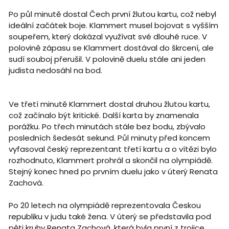
Po půl minutě dostal Čech první žlutou kartu, což nebyl
ideální začátek boje. Klammert musel bojovat s vyšším
soupeřem, který dokázal využívat své dlouhé ruce. V
polovině zápasu se Klammert dostával do škrcení, ale
sudí souboj přerušil. V polovině duelu stále ani jeden
judista nedosáhl na bod.
Ve třetí minutě Klammert dostal druhou žlutou kartu,
což začínalo být kritické. Další karta by znamenala
porážku. Po třech minutách stále bez bodu, zbývalo
posledních šedesát sekund. Půl minuty před koncem
vyfasoval český reprezentant třetí kartu a o vítězi bylo
rozhodnuto, Klammert prohrál a skončil na olympiádě.
Stejný konec hned po prvním duelu jako v úterý Renata
Zachová.
Po 20 letech na olympiádě reprezentovala Českou
republiku v judu také žena. V úterý se představila pod
pěti kruhy Renata Zachová, která byla první z trojice