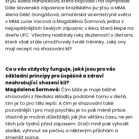
stylu Adéla Hanzlíčková, která bojovala i na olympiádě.
Dále slovenská zápasnice brazilského jiu-jitsu a MMA
Alena Délič Gongášová, amatérská vicemistryně světa
v MMA Lucie Vacová a Magdaléna Šormová, jedna z
nejúspěšnějších českých zápasnic v kleci, která klepe na
dveře UFC. Všechny nasbíraly roky zkušeností s dietami,
které však stále umožňovaly tvrdé tréninky. Jaký ony
mají recept na shazování kil?
Co u vás vždycky funguje, jaké jsou pro vás
základní principy pro úspěšné a zdraví
neohrožující shození kil?
Magdalena Šormová:
Čím blíže je moje běžné
stravování z hlediska skladby podobné tomu v dietě,
tím je to pro tělo lepší. A čím je shazování také
pozvolnější. I pro mojí psychiku je to pak méně práce.
Vlastně je možná důležitější, jak jíte většinu času, ne jen
těch pár týdnů před zápasem. Stačí mně pak vyhodit
sladké, vyhnout se pečivu a některým přílohám a
zmenšit porce.