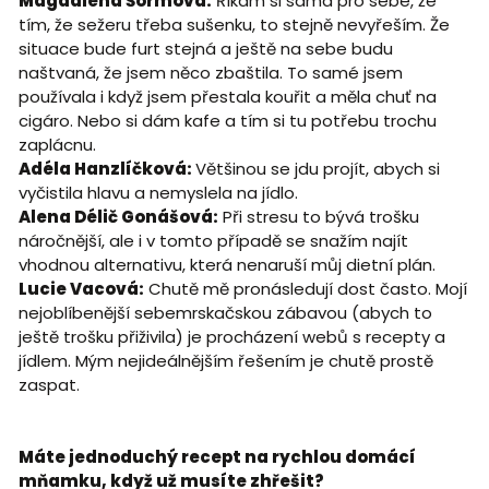
Magdalena Šormová:
Říkám si sama pro sebe, že
tím, že sežeru třeba sušenku, to stejně nevyřeším. Že
situace bude furt stejná a ještě na sebe budu
naštvaná, že jsem něco zbaštila. To samé jsem
používala i když jsem přestala kouřit a měla chuť na
cigáro. Nebo si dám kafe a tím si tu potřebu trochu
zaplácnu.
Adéla Hanzlíčková:
Většinou se jdu projít, abych si
vyčistila hlavu a nemyslela na jídlo.
Alena Délič Gonášová:
Při stresu to bývá trošku
náročnější, ale i v tomto případě se snažím najít
vhodnou alternativu, která nenaruší můj dietní plán.
Lucie Vacová:
Chutě mě pronásledují dost často. Mojí
nejoblíbenější sebemrskačskou zábavou (abych to
ještě trošku přiživila) je procházení webů s recepty a
jídlem. Mým nejideálnějším řešením je chutě prostě
zaspat.
Máte jednoduchý recept na rychlou domácí
mňamku, když už musíte zhřešit?