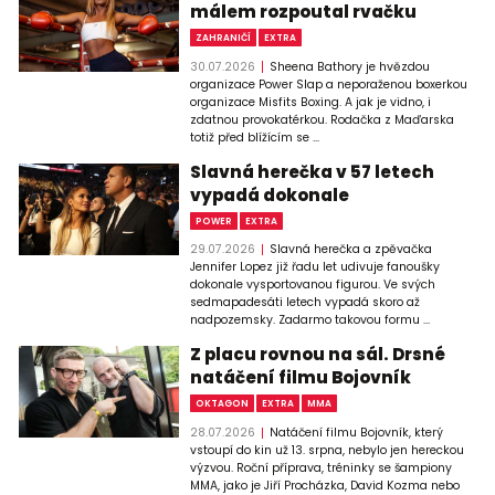
málem rozpoutal rvačku
ZAHRANIČÍ
EXTRA
30.07.2026
Sheena Bathory je hvězdou
organizace Power Slap a neporaženou boxerkou
organizace Misfits Boxing. A jak je vidno, i
zdatnou provokatérkou. Rodačka z Maďarska
totiž před blížícím se ...
Slavná herečka v 57 letech
vypadá dokonale
POWER
EXTRA
29.07.2026
Slavná herečka a zpěvačka
Jennifer Lopez již řadu let udivuje fanoušky
dokonale vysportovanou figurou. Ve svých
sedmapadesáti letech vypadá skoro až
nadpozemsky. Zadarmo takovou formu ...
Z placu rovnou na sál. Drsné
natáčení filmu Bojovník
OKTAGON
EXTRA
MMA
28.07.2026
Natáčení filmu Bojovník, který
vstoupí do kin už 13. srpna, nebylo jen hereckou
výzvou. Roční příprava, tréninky se šampiony
MMA, jako je Jiří Procházka, David Kozma nebo