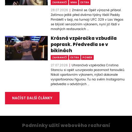
ZAHRANIČÍ
MMA
EXTRA
28.07.2026
Změnil se. Opět výrazně přibral.
Zatímco ještě před dvěma týdny řádil Paddy
Pimblett v boji, na turnaji UFC 329 v Las Vegas
se blýskl senzačním výkonem, nyní již řádí v
mnohých restauracích ...
Krásná vzpěračka vzbudila
poprask. Předvedla se v
bikinách
ZAHRANIČÍ
EXTRA
POWER
27.07.2026
Uhrančivá vzpěračka Cristina
Stanciu si opět uzurpovala pozornost fanoušků.
Nikoli sportovním výkonem, nýbrž dokonale
vysportovanou figurou. Tu na svém Instagramu
předvedla v odvážných ...
NAČÍST DALŠÍ ČLÁNKY
Podmínky užití webového rozhraní