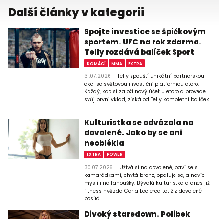
Další články v kategorii
Spojte investice se špičkovým
sportem. UFC na rok zdarma.
Telly rozdává balíček Sport
DOMÁCÍ
MMA
EXTRA
31.07.2026
Telly spouští unikátní partnerskou
akci se světovou investiční platformou etoro.
Každý, kdo si založí nový účet u etoro a provede
svůj první vklad, získá od Telly kompletní balíček
...
Kulturistka se odvázala na
dovolené. Jako by se ani
neoblékla
EXTRA
POWER
30.07.2026
Užívá si na dovolené, baví se s
kamarádkami, chytá bronz, opaluje se, a navíc
myslí i na fanoušky. Bývalá kulturistka a dnes již
fitness hvězda Carla Leclercq totiž z dovolené
posílá ...
Divoký staredown. Polibek