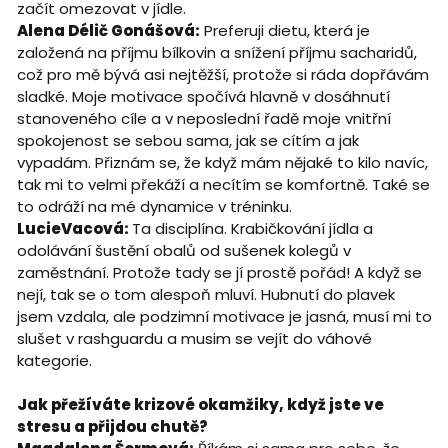
začít omezovat v jídle.
Alena Délič Gonášová:
Preferuji dietu, která je
založená na příjmu bílkovin a snížení příjmu sacharidů,
což pro mě bývá asi nejtěžší, protože si ráda dopřávám
sladké. Moje motivace spočívá hlavně v dosáhnutí
stanoveného cíle a v neposlední řadě moje vnitřní
spokojenost se sebou sama, jak se cítím a jak
vypadám. Přiznám se, že když mám nějaké to kilo navíc,
tak mi to velmi překáží a necítím se komfortně. Také se
to odráží na mé dynamice v tréninku.
LucieVacová:
Ta disciplína. Krabičkování jídla a
odolávání šustění obalů od sušenek kolegů v
zaměstnání. Protože tady se jí prostě pořád! A když se
nejí, tak se o tom alespoň mluví. Hubnutí do plavek
jsem vzdala, ale podzimní motivace je jasná, musí mi to
slušet v rashguardu a musim se vejít do váhové
kategorie.
Jak přežíváte krizové okamžiky, když jste ve
stresu a přijdou chutě?