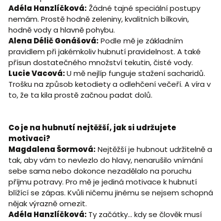
Adéla Hanzlíčková:
Žádné tajné speciální postupy
nemám. Prostě hodně zeleniny, kvalitních bílkovin,
hodně vody a hlavně pohybu.
Alena Délič Gonášová:
Podle mě je základním
pravidlem při jakémkoliv hubnutí pravidelnost. A také
přísun dostatečného množství tekutin, čisté vody.
Lucie Vacová:
U mě nejlíp funguje stažení sacharidů.
Trošku na způsob ketodiety a odlehčení večeří. A víra v
to, že ta kila prostě začnou padat dolů.
Co je na hubnutí nejtěžší, jak si udržujete
motivaci?
Magdalena Šormová:
Nejtěžší je hubnout udržitelně a
tak, aby vám to nevlezlo do hlavy, nenarušilo vnímání
sebe sama nebo dokonce nezadělalo na poruchu
příjmu potravy. Pro mě je jediná motivace k hubnutí
blížící se zápas. Kvůli ničemu jinému se nejsem schopná
nějak výrazně omezit.
Adéla Hanzlíčková:
Ty začátky... kdy se člověk musí