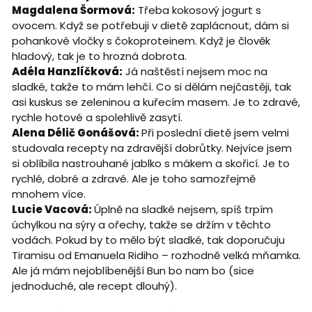
Magdalena Šormová:
Třeba kokosový jogurt s
ovocem. Když se potřebuji v dietě zaplácnout, dám si
pohankové vločky s čokoproteinem. Když je člověk
hladový, tak je to hrozná dobrota.
Adéla Hanzlíčková:
Já naštěstí nejsem moc na
sladké, takže to mám lehčí. Co si dělám nejčastěji, tak
asi kuskus se zeleninou a kuřecím masem. Je to zdravé,
rychle hotové a spolehlivě zasytí.
Alena Délič Gonášová:
Při poslední dietě jsem velmi
studovala recepty na zdravější dobrůtky. Nejvíce jsem
si oblíbila nastrouhané jablko s mákem a skořicí. Je to
rychlé, dobré a zdravé. Ale je toho samozřejmě
mnohem více.
Lucie Vacová:
Úplně na sladké nejsem, spíš trpím
úchylkou na sýry a ořechy, takže se držím v těchto
vodách. Pokud by to mělo být sladké, tak doporučuju
Tiramisu od Emanuela Ridiho – rozhodně velká mňamka.
Ale já mám nejoblíbenější Bun bo nam bo (sice
jednoduché, ale recept dlouhý).