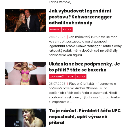
Karlos Vémola, ...
Jak vybudovat legendární
postavu? Schwarzenegger
odhalil své zásady
POWER
EXTRA
28.07.2026
Jen málokterý kulturista se mohl
kdy chlubit postavou, jakou disponoval
legendární Arnold Schwarzenegger. Tento slavný
rakouský rodák měl v dobách své největší síly
nadpozemskou figuru. ...
Ukázala se bez podprsenky. Je
to příliš? táže se boxerka
ZAHRANIČÍ
BOX
EXTRA
28.07.2026
Půvabná britská influencerka a
občasná boxerka Amber O'Donnell si na
sociálních sítích opět řekla o pozornost. Nikoli
sportovním výkonem, nýbrž svou figurou. Amber
si zapózovala ...
To je nárůst. Pimblett šéfa UFC
neposlechl, opět výrazně
přibral