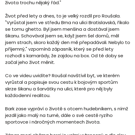
života trochu nějaký řád."
Život před lety a dnes, to je velký rozdíl pro Roušala.
"Vyrůstal jsem ve středu Brna na ulici Bratislavská, říkalo
se tomu ghetto. Byl jsem menšina a dostával jsem
šikanu. Schovával jsem se, když jsem šel domů, měl
jsem strach, skoro každý den mě přepadávali. Nebylo to
příjemný," vzpomíná zápasník, který se před lety
rozhodl s kamarády, že zajdou na box. Od té doby se
začal jeho život měnit.
Co ve videu uvidíte? Roušal navštívil byt, ve kterém
vyrůstal a popisuje svou cestu k bojovým sportům
skrze šikanu a šarvátky na ulici, které pro něj byly
každodenní realitou.
Bark zase vypráví o životě s otcem hudebníkem, s nímž
jezdil jako malý na turné, dále o své cestě ryzího
sportovce i náročných momentech života.