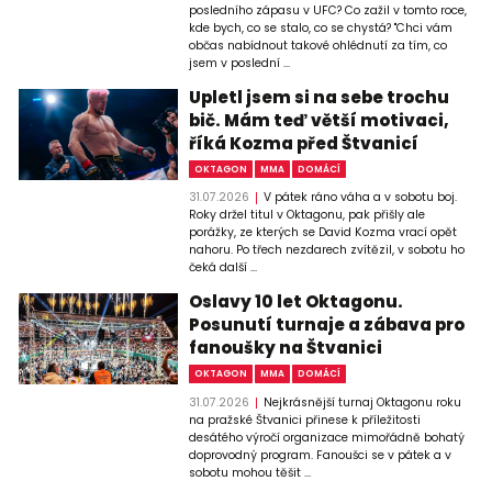
posledního zápasu v UFC? Co zažil v tomto roce,
kde bych, co se stalo, co se chystá? "Chci vám
občas nabídnout takové ohlédnutí za tím, co
jsem v poslední ...
Upletl jsem si na sebe trochu
bič. Mám teď větší motivaci,
říká Kozma před Štvanicí
OKTAGON
MMA
DOMÁCÍ
31.07.2026
V pátek ráno váha a v sobotu boj.
Roky držel titul v Oktagonu, pak přišly ale
porážky, ze kterých se David Kozma vrací opět
nahoru. Po třech nezdarech zvítězil, v sobotu ho
čeká další ...
Oslavy 10 let Oktagonu.
Posunutí turnaje a zábava pro
fanoušky na Štvanici
OKTAGON
MMA
DOMÁCÍ
31.07.2026
Nejkrásnější turnaj Oktagonu roku
na pražské Štvanici přinese k příležitosti
desátého výročí organizace mimořádně bohatý
doprovodný program. Fanoušci se v pátek a v
sobotu mohou těšit ...