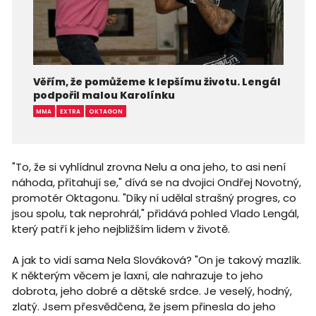
Věřím, že pomůžeme k lepšímu životu. Lengál
podpořil malou Karolínku
MMA
EXTRA
OKTAGON
"To, že si vyhlídnul zrovna Nelu a ona jeho, to asi není
náhoda, přitahují se," dívá se na dvojici Ondřej Novotný,
promotér Oktagonu. "Díky ní udělal strašný progres, co
jsou spolu, tak neprohrál," přidává pohled Vlado Lengál,
který patří k jeho nejbližším lidem v životě.
A jak to vidí sama Nela Slováková? "On je takový mazlík.
K některým věcem je laxní, ale nahrazuje to jeho
dobrota, jeho dobré a dětské srdce. Je veselý, hodný,
zlatý. Jsem přesvědčena, že jsem přinesla do jeho