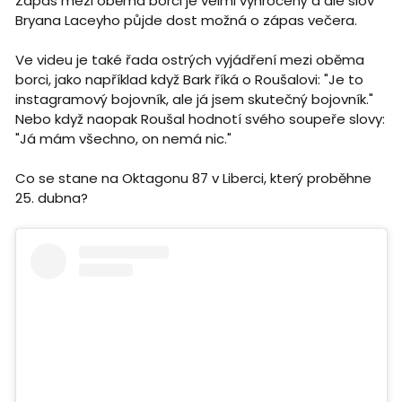
Zápas mezi oběma borci je velmi vyhrocený a dle slov
Bryana Laceyho půjde dost možná o zápas večera.
Ve videu je také řada ostrých vyjádření mezi oběma
borci, jako například když Bark říká o Roušalovi: "Je to
instagramový bojovník, ale já jsem skutečný bojovník."
Nebo když naopak Roušal hodnotí svého soupeře slovy:
"Já mám všechno, on nemá nic."
Co se stane na Oktagonu 87 v Liberci, který proběhne
25. dubna?