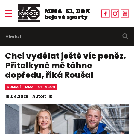
MMA, K1, BOX
bojové sporty
Chci vydělat ještě víc peněz.
Přítelkyně mě táhne
dopředu, říká Roušal
DOMÁCÍ
MMA
OKTAGON
18.04.2026
Autor: lik