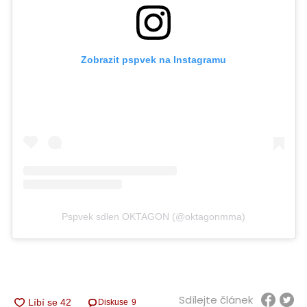
Zobrazit pspvek na Instagramu
Pspvek sdlen OKTAGON (@oktagonmma)
Sdílejte článek
Diskuse
9