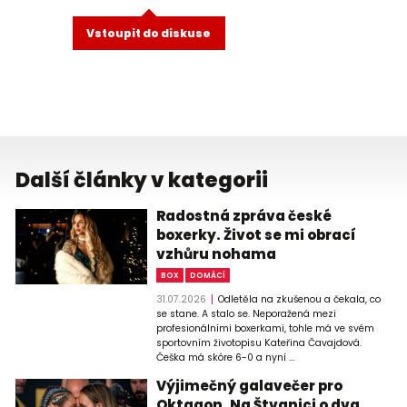
Vstoupit do diskuse
Další články v kategorii
Radostná zpráva české
boxerky. Život se mi obrací
vzhůru nohama
BOX
DOMÁCÍ
31.07.2026
Odletěla na zkušenou a čekala, co
se stane. A stalo se. Neporažená mezi
profesionálními boxerkami, tohle má ve svém
sportovním životopisu Kateřina Čavajdová.
Češka má skóre 6-0 a nyní ...
Výjimečný galavečer pro
Oktagon. Na Štvanici o dva