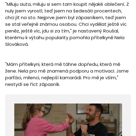
"Miluju auta, miluju si sem tam koupit nějaké oblečení. Z
nuly jsem vyrostl, teď jsem na šedesáti procentech,
chci jít na sto. Nejprve jsem byl zápasníkem, teď jsem
se stal veřejně známou osobou. Chci vydělat ještě víc
peněz, ještě víc, jdu si za tím," je nastavený Roušal,
kterému k výtahu popularity pomohla přítelkyně Nela
Slováková.
"Mám přítelkyni, která mě táhne dopředu, která mě
žene. Nela pro mě znamená podporu a motivaci. Jsme
parťáci, milenci, nejlepší kamarádi. Pro mě je vším,"
nestydí se říct zápasník.