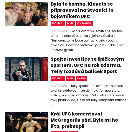
Byla to bomba. Klevets se
připravoval na Štvanici i s
bojovníkem UFC
DOMÁCÍ
MMA
OKTAGON
31.07.2026
Ivan Klevets vs. Kevin Enz. Souboj
ukrajinského zápasníka žijícího v Česku s
Němcem, tohle bude otvírací duelu sobotní
Štvanice. Klevets absolvoval přípravu klasicky c
PriMMAt gymu ...
Spojte investice se špičkovým
sportem. UFC na rok zdarma.
Telly rozdává balíček Sport
DOMÁCÍ
MMA
EXTRA
31.07.2026
Telly spouští unikátní partnerskou
akci se světovou investiční platformou etoro.
Každý, kdo si založí nový účet u etoro a provede
svůj první vklad, získá od Telly kompletní balíček
...
Král UFC komentoval
McGregorův pád. Bylo mi ho
líto, překvapil