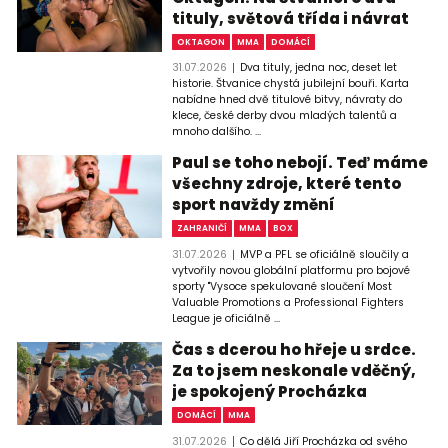
tituly, světová třída i návrat
OKTAGON
MMA
DOMÁCÍ
31.07.2026
Dva tituly, jedna noc, deset let
historie. Štvanice chystá jubilejní bouři. Karta
nabídne hned dvě titulové bitvy, návraty do
klece, české derby dvou mladých talentů a
mnoho dalšího. ...
Paul se toho nebojí. Teď máme
všechny zdroje, které tento
sport navždy změní
ZAHRANIČÍ
MMA
BOX
31.07.2026
MVP a PFL se oficiálně sloučily a
vytvořily novou globální platformu pro bojové
sporty "Vysoce spekulované sloučení Most
Valuable Promotions a Professional Fighters
League je oficiálně ...
Čas s dcerou ho hřeje u srdce.
Za to jsem neskonale vděčný,
je spokojený Procházka
DOMÁCÍ
MMA
31.07.2026
Co dělá Jiří Procházka od svého