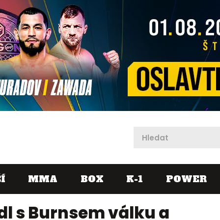
X
Í
MMA
BOX
K-1
POWER
l s Burnsem válku a