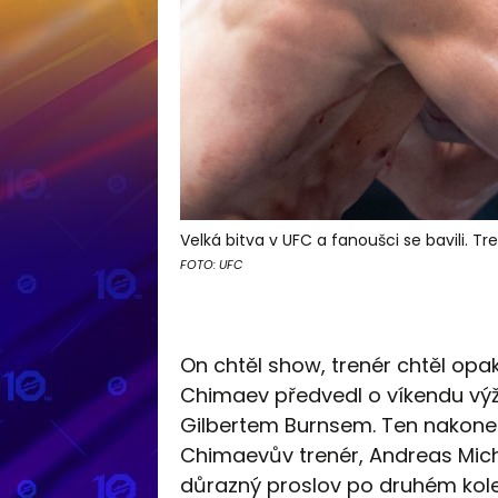
Velká bitva v UFC a fanoušci se bavili. 
FOTO: UFC
On chtěl show, trenér chtěl opa
Chimaev předvedl o víkendu výživ
Gilbertem Burnsem. Ten nakone
Chimaevův trenér, Andreas Micha
důrazný proslov po druhém kole