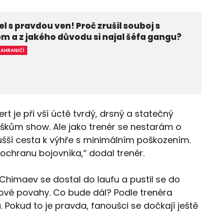
el s pravdou ven! Proč zrušil souboj s
m a z jakého důvodu si najal šéfa gangu?
ZAHRANIČÍ
ert je při vší úctě tvrdý, drsný a statečný
ouškům show. Ale jako trenér se nestarám o
ušší cesta k výhře s minimálním poškozením.
 ochranu bojovníka,“ dodal trenér.
Chimaev se dostal do laufu a pustil se do
ojové povahy. Co bude dál? Podle trenéra
 Pokud to je pravda, fanoušci se dočkají ještě