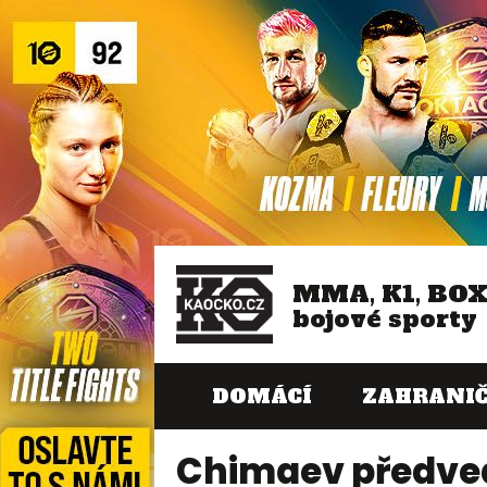
MMA, K1, BO
bojové sporty
DOMÁCÍ
ZAHRANIČ
Chimaev předved