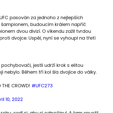
UFC pasován za jednoho z nejlepších
m šampionem, budoucím králem napříč
em dvou divizí. O víkendu zažil tvrdou
roti dvojce. Uspěl, nyní se vyhoupl na třetí
ochybovači, jestli udrží krok s elitou
ji nebylo. Během tří kol šla dvojice do války.
TO THE CROWD!
#UFC273
ril 10, 2022
rohu, sedl si, aby si odpočinul. A tam spustil