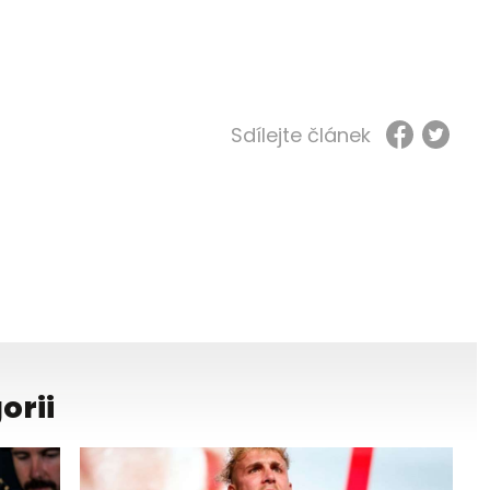
Sdílejte článek
orii