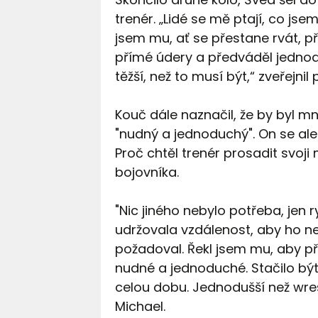
trenér. „Lidé se mě ptají, co js
jsem mu, ať se přestane rvát, p
přímé údery a předváděl jednodu
těžší, než to musí být,“ zveřej
Kouč dále naznačil, že by byl m
"nudný a jednoduchý". On se ale 
Proč chtěl trenér prosadit svoj
bojovníka.
"Nic jiného nebylo potřeba, jen 
udržovala vzdálenost, aby ho net
požadoval. Řekl jsem mu, aby p
nudné a jednoduché. Stačilo být 
celou dobu. Jednodušší než wrest
Michael.