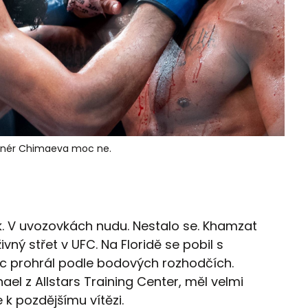
Trenér Chimaeva moc ne.
k. V uvozovkách nudu. Nestalo se. Khamzat
ný střet v UFC. Na Floridě se pobil s
c prohrál podle bodových rozhodčích.
el z Allstars Training Center, měl velmi
 k pozdějšímu vítězi.