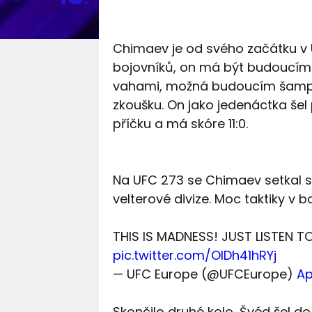
Chimaev je od svého začátku v 
bojovníků, on má být budoucí
vahami, možná budoucím šampion
zkoušku. On jako jedenáctka šel p
příčku a má skóre 11:0.
Na UFC 273 se Chimaev setkal s p
velterové divize. Moc taktiky v bo
THIS IS MADNESS! JUST LISTEN 
pic.twitter.com/OlDh41hRYj
— UFC Europe (@UFCEurope)
Ap
Skončilo druhé kolo, Švéd šel do 