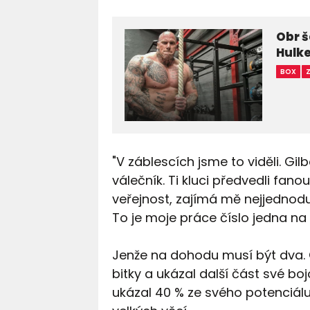
Obr š
Hulke
BOX
"V záblescích jsme to viděli. Gilb
válečník. Ti kluci předvedli fan
veřejnost, zajímá mě nejjednod
To je moje práce číslo jedna na
Jenže na dohodu musí být dva. 
bitky a ukázal další část své b
ukázal 40 % ze svého potenciálu.