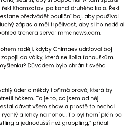
em řekl Khamzatovi po konci druhého kola. Řekl
řestane předvádět pouliční boj, aby používal
chý zápas a měl trpělivost, aby si ho nedělal
nil pohled trenéra server mmanews.com.
nohem raději, kdyby Chimaev udržoval boj
zapojil do války, která se líbila fanouškům.
i myšlenku? Důvodem bylo chránit svého
rychlý úder a někdy i přímá pravá, která by
refil hákem. To je to, co jsem od něj
řestal dávat všem show a prostě to nechal
rychlý a lehký na nohou. To byl herní plán po
ling a jednodušší než grappling,“ přidal