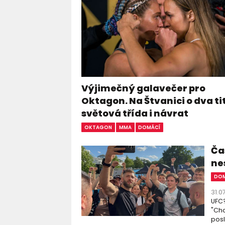
Výjimečný galavečer pro
Oktagon. Na Štvanici o dva ti
světová třída i návrat
OKTAGON
MMA
DOMÁCÍ
Čas
ne
DOM
31.0
UFC?
"Chc
posl