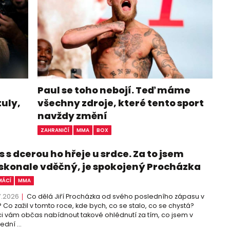
Paul se toho nebojí. Teď máme
tuly,
všechny zdroje, které tento sport
navždy změní
ZAHRANIČÍ
MMA
BOX
 s dcerou ho hřeje u srdce. Za to jsem
skonale vděčný, je spokojený Procházka
ÁCÍ
MMA
7.2026
Co dělá Jiří Procházka od svého posledního zápasu v
 Co zažil v tomto roce, kde bych, co se stalo, co se chystá?
i vám občas nabídnout takové ohlédnutí za tím, co jsem v
ední ...