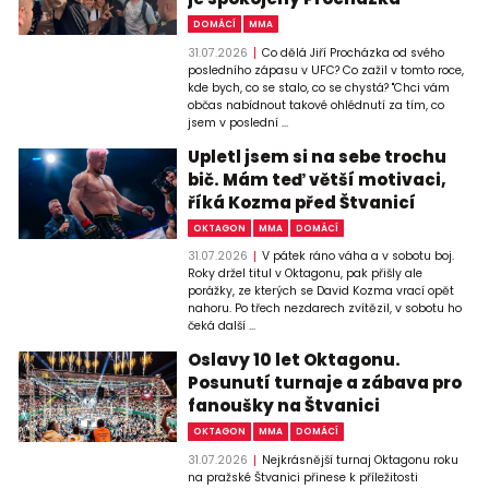
DOMÁCÍ
MMA
31.07.2026
Co dělá Jiří Procházka od svého
posledního zápasu v UFC? Co zažil v tomto roce,
kde bych, co se stalo, co se chystá? "Chci vám
občas nabídnout takové ohlédnutí za tím, co
jsem v poslední ...
Upletl jsem si na sebe trochu
bič. Mám teď větší motivaci,
říká Kozma před Štvanicí
OKTAGON
MMA
DOMÁCÍ
31.07.2026
V pátek ráno váha a v sobotu boj.
Roky držel titul v Oktagonu, pak přišly ale
porážky, ze kterých se David Kozma vrací opět
nahoru. Po třech nezdarech zvítězil, v sobotu ho
čeká další ...
Oslavy 10 let Oktagonu.
Posunutí turnaje a zábava pro
fanoušky na Štvanici
OKTAGON
MMA
DOMÁCÍ
31.07.2026
Nejkrásnější turnaj Oktagonu roku
na pražské Štvanici přinese k příležitosti