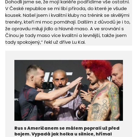
Dohodli jsme se, že mojí kariéře podřídíme vše ostatní.
V České republice se mi líbí příroda, do které je všude
kousek. Našel jsem i kvalitní kluby na trénink se skvělými
trenéry, kteří mi moc pomáhají. Dalším z důvodů je i to,
že opravdu miluji jídlo a hlavně maso. A ve srovnání s
Čínou je tady maso více kvalitní a levnější, takže jsem
tady spokojený,“ řekl už dříve Lu Kai.
Rus s Američanem se málem poprali už před
bojem. Vypadá jak holka u silnice, hřímal