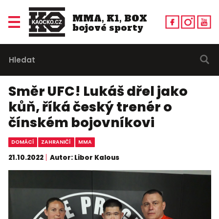
MMA, K1, BOX
bojové sporty
Směr UFC! Lukáš dřel jako
kůň, říká český trenér o
čínském bojovníkovi
DOMÁCÍ
ZAHRANIČÍ
MMA
21.10.2022
Autor: Libor Kalous