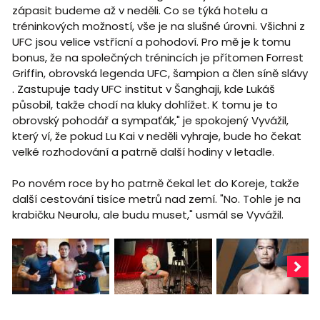
zápasit budeme až v neděli. Co se týká hotelu a
tréninkových možností, vše je na slušné úrovni. Všichni z
UFC jsou velice vstřícní a pohodoví. Pro mě je k tomu
bonus, že na společných trénincích je přítomen Forrest
Griffin, obrovská legenda UFC, šampion a člen síně slávy
. Zastupuje tady UFC institut v Šanghaji, kde Lukáš
působil, takže chodí na kluky dohlížet. K tomu je to
obrovský pohodář a sympaťák," je spokojený Vyvážil,
který ví, že pokud Lu Kai v neděli vyhraje, bude ho čekat
velké rozhodování a patrně další hodiny v letadle.
Po novém roce by ho patrně čekal let do Koreje, takže
další cestování tisíce metrů nad zemí. "No. Tohle je na
krabičku Neurolu, ale budu muset," usmál se Vyvážil.