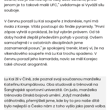
jenom je to takové malé UFC," uvědomuje si Vyvážil sílu
souboje.
V červnu porazil Lu Kai soupeře z Indonésie, nyní má
rivala z Koreje. Vítěz postoupí do finále pyramidy. "První
zápas vyhrál a prokázal, že byl vybrán právem. Od té
doby hodně zlepšil především pohyb v postoji. Ovšem
samozřejmě i v ostatních disciplínách jsme
zaznamenali posun," je spokojený trenér, který ví, že na
víkendového soupeře má Lu Kai trochu spadeno. V
červnu porazil jeho kamaráda, navíc se měl Korejec
také chovat arogantně.
Lu Kai žil v Číně, zde poznal svoji současnou manželku
Kateřinu Krumpálovou. Oba studovali a trénovali na
Šanghajské sportovní univerzitě. On judo, manželka
trénovala čínská bojová umění. „Když manželka
otěhotněla, přemýšleli jsme, kde by to pro naše dítě
bylo nejlepší a Česko nám z toho vyšlo jako jasná volba.