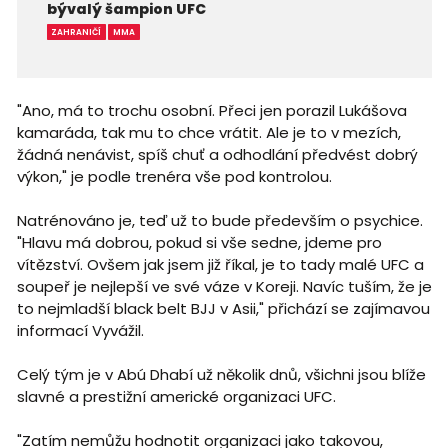
bývalý šampion UFC
ZAHRANIČÍ
MMA
"Ano, má to trochu osobní. Přeci jen porazil Lukášova
kamaráda, tak mu to chce vrátit. Ale je to v mezích,
žádná nenávist, spíš chuť a odhodlání předvést dobrý
výkon," je podle trenéra vše pod kontrolou.
Natrénováno je, teď už to bude především o psychice.
"Hlavu má dobrou, pokud si vše sedne, jdeme pro
vítězství. Ovšem jak jsem již říkal, je to tady malé UFC a
soupeř je nejlepší ve své váze v Koreji. Navíc tuším, že je
to nejmladší black belt BJJ v Asii," přichází se zajímavou
informací Vyvážil.
Celý tým je v Abú Dhabí už několik dnů, všichni jsou blíže
slavné a prestižní americké organizaci UFC.
"Zatím nemůžu hodnotit organizaci jako takovou,