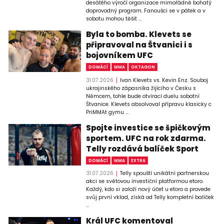
desátého výročí organizace mimořádně bohatý
doprovodný program. Fanoušci se v pátek a v
sobotu mohou těšit ...
Byla to bomba. Klevets se
připravoval na Štvanici i s
bojovníkem UFC
DOMÁCÍ
MMA
OKTAGON
31.07.2026
Ivan Klevets vs. Kevin Enz. Souboj
ukrajinského zápasníka žijícího v Česku s
Němcem, tohle bude otvírací duelu sobotní
Štvanice. Klevets absolvoval přípravu klasicky c
PriMMAt gymu ...
Spojte investice se špičkovým
sportem. UFC na rok zdarma.
Telly rozdává balíček Sport
DOMÁCÍ
MMA
EXTRA
31.07.2026
Telly spouští unikátní partnerskou
akci se světovou investiční platformou etoro.
Každý, kdo si založí nový účet u etoro a provede
svůj první vklad, získá od Telly kompletní balíček
...
Král UFC komentoval