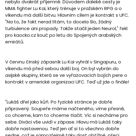
nebylo dvakrát příjemné. Důvodem daleké cesty je
MMA fighter Lu Kai, který trénuje v pražském RPG a o
víkendu má další bitvu. Hlavním cílem je kontrakt s UFC.
"Na to, že fakt nerad lítám, to docela šlo, žádný
turbulence ani propady. Takže stačil jeden Neurol," řekl
pro kaocko.cz kouč po letu do Spojených arabských
emirátů.
V červnu čínský zápasník Lu Kai vyhrál v Singapuru, o
víkendu má před sebou další boj. On byl vybrán do
asijské skupiny, která se ve vyřazovacích bojích pere o
kontrakt v americké organizaci UFC. Teď už jde o finále!
"Lukáš dřel jako kůň. Po fyzické stránce je dobře
připravený. Soupeře máme načteného, víme přesně,
co chceme, kam to chceme tlačit. Víc si necháme pro
sebe. Diváci vše uvidí v zápase. Hlavu má Lukáš taky
dobře nastavenou. Teď jen ať si to všechno dobře
sedne, což je samozřejmě taky dost obtížné, přeci