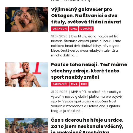
Češka má skóre 6-0 a nyní ...
Výjimečný galavečer pro
Oktagon. Na Štvanici o dva
tituly, světová třída i návrat
OKTAGON
MMA
DOMÁCÍ
31.07.2026
Dva tituly, jedna noc, deset let
historie. Štvanice chystá jubilejní bouři. Karta
nabídne hned dvě titulové bitvy, návraty do
klece, české derby dvou mladých talentů a
mnoho dalšího. ...
Paul se toho nebojí. Teď máme
všechny zdroje, které tento
sport navždy změní
ZAHRANIČÍ
MMA
BOX
31.07.2026
MVP a PFL se oficiálně sloučily a
vytvořily novou globální platformu pro bojové
sporty "Vysoce spekulované sloučení Most
Valuable Promotions a Professional Fighters
League je oficiálně ...
Čas s dcerou ho hřeje u srdce.
Za to jsem neskonale vděčný,
je spokojený Procházka