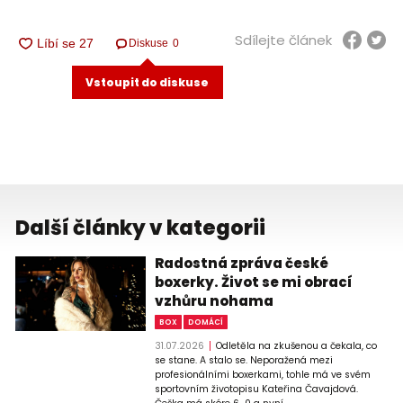
Sdílejte článek
Diskuse
0
Vstoupit do diskuse
Další články v kategorii
Radostná zpráva české
boxerky. Život se mi obrací
vzhůru nohama
BOX
DOMÁCÍ
31.07.2026
Odletěla na zkušenou a čekala, co
se stane. A stalo se. Neporažená mezi
profesionálními boxerkami, tohle má ve svém
sportovním životopisu Kateřina Čavajdová.