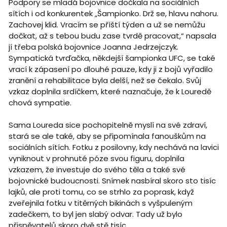
Podpory se mladá bojovnice dočkala na sociálních
sítích i od konkurentek „Šampionko. Drž se, hlavu nahoru.
Zachovej klid. Vracím se příští týden a už se nemůžu
dočkat, až s tebou budu zase tvrdě pracovat,“ napsala
jí třeba polská bojovnice Joanna Jedrzejczyk.
Sympatická tvrďačka, někdejší šampionka UFC, se také
vrací k zápasení po dlouhé pauze, kdy ji z bojů vyřadilo
zranění a rehabilitace byla delší, než se čekalo. Svůj
vzkaz doplnila srdíčkem, které naznačuje, že k Louredě
chová sympatie.
Sama Loureda sice pochopitelně myslí na své zdraví,
stará se ale také, aby se připomínala fanouškům na
sociálních sítích. Fotku z posilovny, kdy nechává na lavici
vyniknout v prohnuté póze svou figuru, doplnila
vzkazem, že investuje do svého těla a také své
bojovnické budoucnosti. Snímek nasbíral skoro sto tisíc
lajků, ale proti tomu, co se strhlo za poprask, když
zveřejnila fotku v titěrných bikinách s vyšpuleným
zadečkem, to byl jen slabý odvar. Tady už bylo
přispěvatelů skoro dvě stě tisíc.