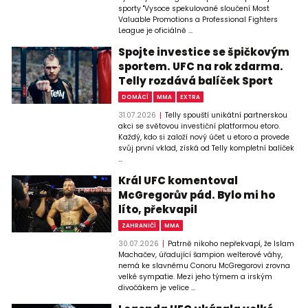
sporty "Vysoce spekulované sloučení Most
Valuable Promotions a Professional Fighters
League je oficiálně ...
Spojte investice se špičkovým
sportem. UFC na rok zdarma.
Telly rozdává balíček Sport
DOMÁCÍ
MMA
EXTRA
31.07.2026
Telly spouští unikátní partnerskou
akci se světovou investiční platformou etoro.
Každý, kdo si založí nový účet u etoro a provede
svůj první vklad, získá od Telly kompletní balíček
...
Král UFC komentoval
McGregorův pád. Bylo mi ho
líto, překvapil
ZAHRANIČÍ
MMA
30.07.2026
Patrně nikoho nepřekvapí, že Islam
Machačev, úřadující šampion welterové váhy,
nemá ke slavnému Conoru McGregorovi zrovna
velké sympatie. Mezi jeho týmem a irským
divočákem je velice ...