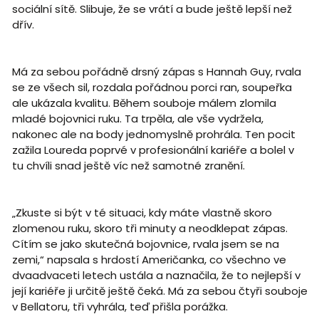
sociální sítě. Slibuje, že se vrátí a bude ještě lepší než
dřív.
Má za sebou pořádně drsný zápas s Hannah Guy, rvala
se ze všech sil, rozdala pořádnou porci ran, soupeřka
ale ukázala kvalitu. Během souboje málem zlomila
mladé bojovnici ruku. Ta trpěla, ale vše vydržela,
nakonec ale na body jednomyslně prohrála. Ten pocit
zažila Loureda poprvé v profesionální kariéře a bolel v
tu chvíli snad ještě víc než samotné zranění.
„Zkuste si být v té situaci, kdy máte vlastně skoro
zlomenou ruku, skoro tři minuty a neodklepat zápas.
Cítím se jako skutečná bojovnice, rvala jsem se na
zemi,“ napsala s hrdostí Američanka, co všechno ve
dvaadvaceti letech ustála a naznačila, že to nejlepší v
její kariéře ji určitě ještě čeká. Má za sebou čtyři souboje
v Bellatoru, tři vyhrála, teď přišla porážka.