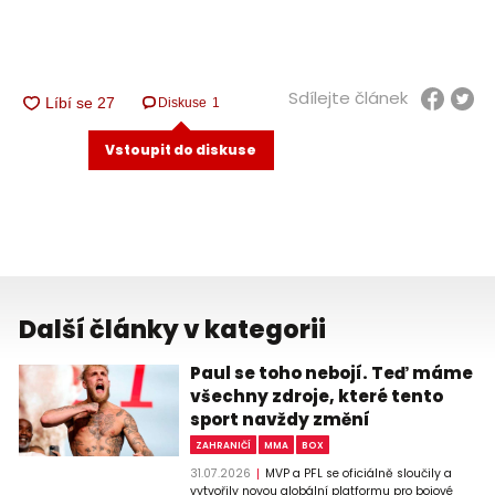
Sdílejte článek
Diskuse
1
Vstoupit do diskuse
Další články v kategorii
Paul se toho nebojí. Teď máme
všechny zdroje, které tento
sport navždy změní
ZAHRANIČÍ
MMA
BOX
31.07.2026
MVP a PFL se oficiálně sloučily a
vytvořily novou globální platformu pro bojové