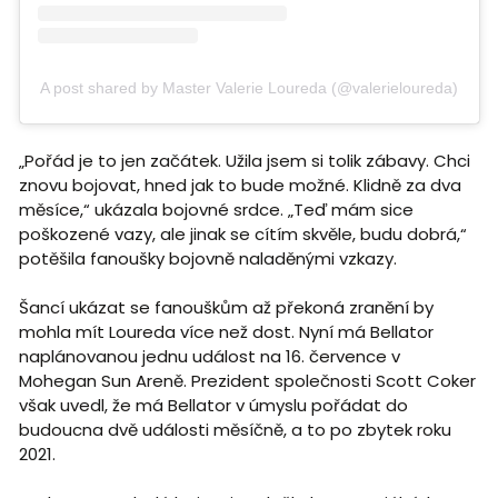
A post shared by Master Valerie Loureda (@valerieloureda)
„Pořád je to jen začátek. Užila jsem si tolik zábavy. Chci
znovu bojovat, hned jak to bude možné. Klidně za dva
měsíce,“ ukázala bojovné srdce. „Teď mám sice
poškozené vazy, ale jinak se cítím skvěle, budu dobrá,“
potěšila fanoušky bojovně naladěnými vzkazy.
Šancí ukázat se fanouškům až překoná zranění by
mohla mít Loureda více než dost. Nyní má Bellator
naplánovanou jednu událost na 16. července v
Mohegan Sun Areně. Prezident společnosti Scott Coker
však uvedl, že má Bellator v úmyslu pořádat do
budoucna dvě události měsíčně, a to po zbytek roku
2021.