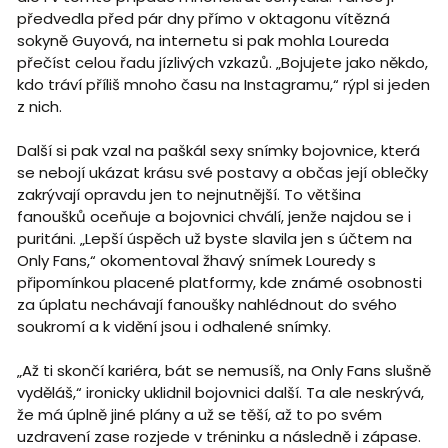
předvedla před pár dny přímo v oktagonu vítězná
sokyně Guyová, na internetu si pak mohla Loureda
přečíst celou řadu jízlivých vzkazů. „Bojujete jako někdo,
kdo tráví příliš mnoho času na Instagramu,“ rýpl si jeden
z nich.
Další si pak vzal na paškál sexy snímky bojovnice, která
se nebojí ukázat krásu své postavy a občas její oblečky
zakrývají opravdu jen to nejnutnější. To většina
fanoušků oceňuje a bojovnici chválí, jenže najdou se i
puritáni. „Lepší úspěch už byste slavila jen s účtem na
Only Fans,“ okomentoval žhavý snímek Louredy s
připomínkou placené platformy, kde známé osobnosti
za úplatu nechávají fanoušky nahlédnout do svého
soukromí a k vidění jsou i odhalené snímky.
„Až ti skončí kariéra, bát se nemusíš, na Only Fans slušně
vyděláš,“ ironicky uklidnil bojovnici další. Ta ale neskrývá,
že má úplně jiné plány a už se těší, až to po svém
uzdravení zase rozjede v tréninku a následně i zápase.