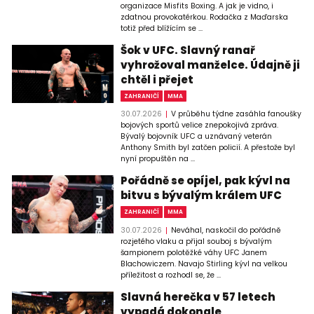
organizace Misfits Boxing. A jak je vidno, i
zdatnou provokatérkou. Rodačka z Maďarska
totiž před blížícím se ...
Šok v UFC. Slavný ranař
vyhrožoval manželce. Údajně ji
chtěl i přejet
ZAHRANIČÍ
MMA
30.07.2026
V průběhu týdne zasáhla fanoušky
bojových sportů velice znepokojivá zpráva.
Bývalý bojovník UFC a uznávaný veterán
Anthony Smith byl zatčen policií. A přestože byl
nyní propuštěn na ...
Pořádně se opíjel, pak kývl na
bitvu s bývalým králem UFC
ZAHRANIČÍ
MMA
30.07.2026
Neváhal, naskočil do pořádně
rozjetého vlaku a přijal souboj s bývalým
šampionem polotěžké váhy UFC Janem
Blachowiczem. Navajo Stirling kývl na velkou
příležitost a rozhodl se, že ...
Slavná herečka v 57 letech
vypadá dokonale