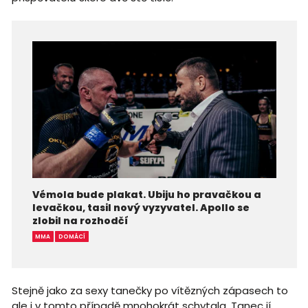
Vémola bude plakat. Ubiju ho pravačkou a
levačkou, tasil nový vyzyvatel. Apollo se
zlobil na rozhodčí
MMA
DOMÁCÍ
Stejně jako za sexy tanečky po vítězných zápasech to
ale i v tomto případě mnohokrát schytala. Tanec jí