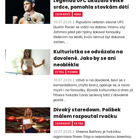
Legenda UFC ukázala velké
srdce, pomohla stovkám dětí
ZAHRANIČÍ
MMA
30.07.2026
Populární veterán slavné UFC
Dustin Poirier se vrátil na dobrou 'stranu síly'.
Zatímco před pár týdny šokoval fanoušky
řáděním na letišti, kvůli němuž byl dokonce
zatčen, ...
Kulturistka se odvázala na
dovolené. Jako by se ani
neoblékla
EXTRA
POWER
30.07.2026
Užívá si na dovolené, baví se s
kamarádkami, chytá bronz, opaluje se, a navíc
myslí i na fanoušky. Bývalá kulturistka a dnes již
fitness hvězda Carla Leclercq totiž z dovolené
posílá ...
Divoký staredown. Polibek
málem rozpoutal rvačku
ZAHRANIČÍ
EXTRA
30.07.2026
Sheena Bathory je hvězdou
organizace Power Slap a neporaženou boxerkou