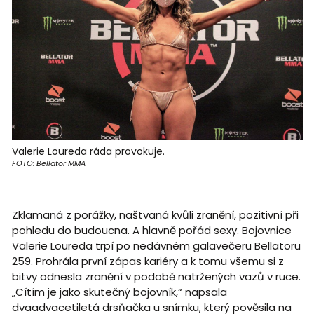
Valerie Loureda ráda provokuje.
FOTO: Bellator MMA
Zklamaná z porážky, naštvaná kvůli zranění, pozitivní při
pohledu do budoucna. A hlavně pořád sexy. Bojovnice
Valerie Loureda trpí po nedávném galavečeru Bellatoru
259. Prohrála první zápas kariéry a k tomu všemu si z
bitvy odnesla zranění v podobě natržených vazů v ruce.
„Cítím je jako skutečný bojovník,“ napsala
dvaadvacetiletá drsňačka u snímku, který pověsila na