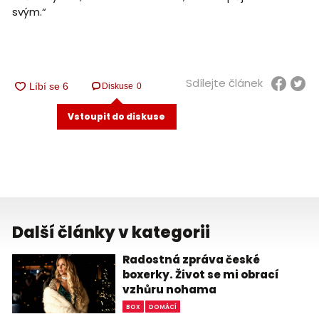
svým.“
Sdílejte článek
Diskuse
0
Vstoupit do diskuse
Další články v kategorii
Radostná zpráva české
boxerky. Život se mi obrací
vzhůru nohama
BOX
DOMÁCÍ