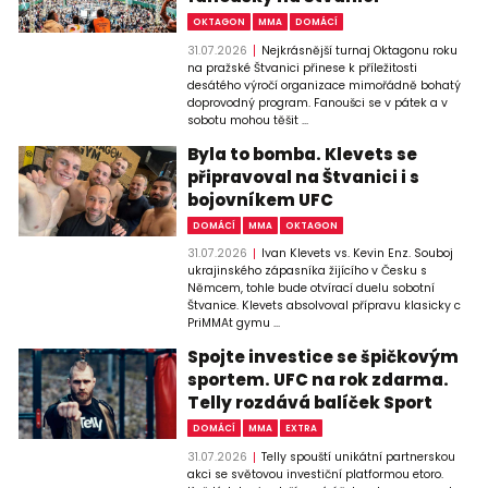
OKTAGON
MMA
DOMÁCÍ
31.07.2026
Nejkrásnější turnaj Oktagonu roku
na pražské Štvanici přinese k příležitosti
desátého výročí organizace mimořádně bohatý
doprovodný program. Fanoušci se v pátek a v
sobotu mohou těšit ...
Byla to bomba. Klevets se
připravoval na Štvanici i s
bojovníkem UFC
DOMÁCÍ
MMA
OKTAGON
31.07.2026
Ivan Klevets vs. Kevin Enz. Souboj
ukrajinského zápasníka žijícího v Česku s
Němcem, tohle bude otvírací duelu sobotní
Štvanice. Klevets absolvoval přípravu klasicky c
PriMMAt gymu ...
Spojte investice se špičkovým
sportem. UFC na rok zdarma.
Telly rozdává balíček Sport
DOMÁCÍ
MMA
EXTRA
31.07.2026
Telly spouští unikátní partnerskou
akci se světovou investiční platformou etoro.