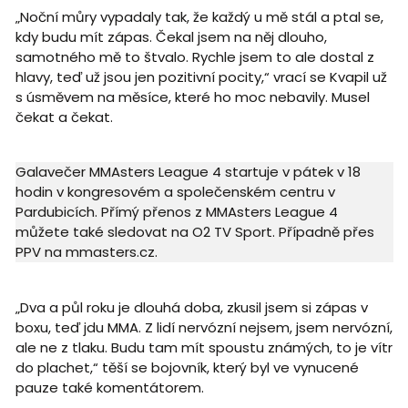
„Noční můry vypadaly tak, že každý u mě stál a ptal se,
kdy budu mít zápas. Čekal jsem na něj dlouho,
samotného mě to štvalo. Rychle jsem to ale dostal z
hlavy, teď už jsou jen pozitivní pocity,“ vrací se Kvapil už
s úsměvem na měsíce, které ho moc nebavily. Musel
čekat a čekat.
Galavečer MMAsters League 4 startuje v pátek v 18
hodin v kongresovém a společenském centru v
Pardubicích. Přímý přenos z MMAsters League 4
můžete také sledovat na O2 TV Sport. Případně přes
PPV na mmasters.cz.
„Dva a půl roku je dlouhá doba, zkusil jsem si zápas v
boxu, teď jdu MMA. Z lidí nervózní nejsem, jsem nervózní,
ale ne z tlaku. Budu tam mít spoustu známých, to je vítr
do plachet,“ těší se bojovník, který byl ve vynucené
pauze také komentátorem.