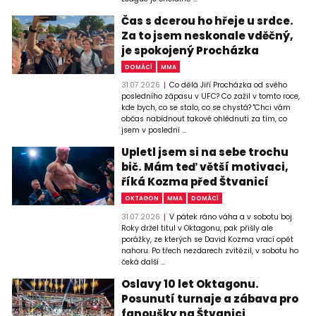
Čas s dcerou ho hřeje u srdce.
Za to jsem neskonale vděčný,
je spokojený Procházka
DOMÁCÍ
MMA
31.07.2026
Co dělá Jiří Procházka od svého
posledního zápasu v UFC? Co zažil v tomto roce,
kde bych, co se stalo, co se chystá? "Chci vám
občas nabídnout takové ohlédnutí za tím, co
jsem v poslední ...
Upletl jsem si na sebe trochu
bič. Mám teď větší motivaci,
říká Kozma před Štvanicí
OKTAGON
MMA
DOMÁCÍ
31.07.2026
V pátek ráno váha a v sobotu boj.
Roky držel titul v Oktagonu, pak přišly ale
porážky, ze kterých se David Kozma vrací opět
nahoru. Po třech nezdarech zvítězil, v sobotu ho
čeká další ...
Oslavy 10 let Oktagonu.
Posunutí turnaje a zábava pro
fanoušky na Štvanici