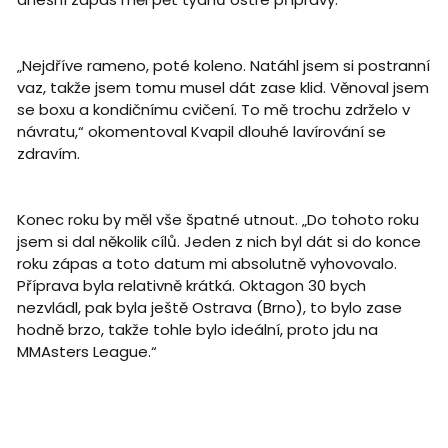
„Nejdříve rameno, poté koleno. Natáhl jsem si postranní
vaz, takže jsem tomu musel dát zase klid. Věnoval jsem
se boxu a kondičnímu cvičení. To mě trochu zdrželo v
návratu,“ okomentoval Kvapil dlouhé lavírování se
zdravím.
Konec roku by měl vše špatné utnout. „Do tohoto roku
jsem si dal několik cílů. Jeden z nich byl dát si do konce
roku zápas a toto datum mi absolutně vyhovovalo.
Příprava byla relativně krátká. Oktagon 30 bych
nezvládl, pak byla ještě Ostrava (Brno), to bylo zase
hodně brzo, takže tohle bylo ideální, proto jdu na
MMAsters League.“