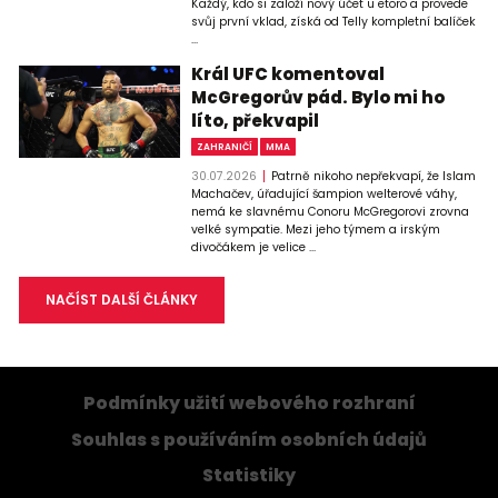
Každý, kdo si založí nový účet u etoro a provede
svůj první vklad, získá od Telly kompletní balíček
...
Král UFC komentoval
McGregorův pád. Bylo mi ho
líto, překvapil
ZAHRANIČÍ
MMA
30.07.2026
Patrně nikoho nepřekvapí, že Islam
Machačev, úřadující šampion welterové váhy,
nemá ke slavnému Conoru McGregorovi zrovna
velké sympatie. Mezi jeho týmem a irským
divočákem je velice ...
NAČÍST DALŠÍ ČLÁNKY
Podmínky užití webového rozhraní
Souhlas s používáním osobních údajů
Statistiky