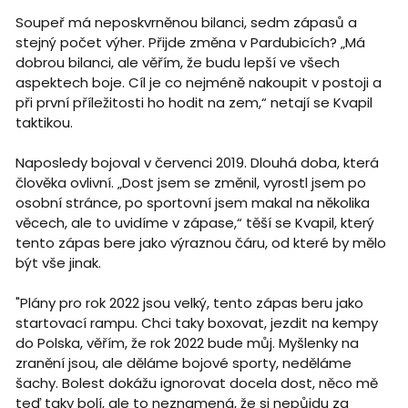
Soupeř má neposkvrněnou bilanci, sedm zápasů a
stejný počet výher. Přijde změna v Pardubicích? „Má
dobrou bilanci, ale věřím, že budu lepší ve všech
aspektech boje. Cíl je co nejméně nakoupit v postoji a
při první příležitosti ho hodit na zem,“ netají se Kvapil
taktikou.
Naposledy bojoval v červenci 2019. Dlouhá doba, která
člověka ovlivní. „Dost jsem se změnil, vyrostl jsem po
osobní stránce, po sportovní jsem makal na několika
věcech, ale to uvidíme v zápase,“ těší se Kvapil, který
tento zápas bere jako výraznou čáru, od které by mělo
být vše jinak.
"Plány pro rok 2022 jsou velký, tento zápas beru jako
startovací rampu. Chci taky boxovat, jezdit na kempy
do Polska, věřím, že rok 2022 bude můj. Myšlenky na
zranění jsou, ale děláme bojové sporty, neděláme
šachy. Bolest dokážu ignorovat docela dost, něco mě
teď taky bolí, ale to neznamená, že si nepůjdu za