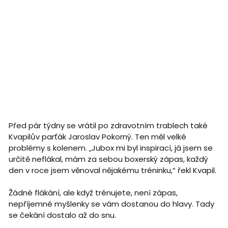
Před pár týdny se vrátil po zdravotním trablech také
Kvapilův parťák Jaroslav Pokorný. Ten měl velké
problémy s kolenem. „Jubox mi byl inspirací, já jsem se
určitě neflákal, mám za sebou boxerský zápas, každý
den v roce jsem věnoval nějakému tréninku,“ řekl Kvapil.
Žádné flákání, ale když trénujete, není zápas,
nepříjemné myšlenky se vám dostanou do hlavy. Tady
se čekání dostalo až do snu.