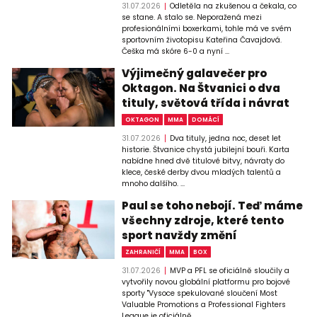
31.07.2026
Odletěla na zkušenou a čekala, co
se stane. A stalo se. Neporažená mezi
profesionálními boxerkami, tohle má ve svém
sportovním životopisu Kateřina Čavajdová.
Češka má skóre 6-0 a nyní ...
Výjimečný galavečer pro
Oktagon. Na Štvanici o dva
tituly, světová třída i návrat
OKTAGON
MMA
DOMÁCÍ
31.07.2026
Dva tituly, jedna noc, deset let
historie. Štvanice chystá jubilejní bouři. Karta
nabídne hned dvě titulové bitvy, návraty do
klece, české derby dvou mladých talentů a
mnoho dalšího. ...
Paul se toho nebojí. Teď máme
všechny zdroje, které tento
sport navždy změní
ZAHRANIČÍ
MMA
BOX
31.07.2026
MVP a PFL se oficiálně sloučily a
vytvořily novou globální platformu pro bojové
sporty "Vysoce spekulované sloučení Most
Valuable Promotions a Professional Fighters
League je oficiálně ...