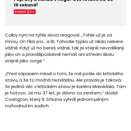
10 sekund!
DOMÁCÍ
K-1
Colby nyní na tyhle slova reagoval. „Tohle už je za
mnou. On říká sra... a lži. Tohodle týpka už nikdo nebere
vážně. Když už ho bereš vážně, tak jsi stejně nevzdělaný
jako on a pravděpodobně nemáš ani střední školu
stejně jako Jorge.“
„Před zápasem mluvil o tom, že mě pošle do kritického
stavu, a že to možná nezvládnu. Ale pravda je taková,
že jediná věc v kritickém stavu je kariéra Masvidala. Tam
je hotovo. Je mu 37 let, je dávno za zenitem,“ dodal
Covington, který 6. března vyhrál jednomyslným
rozhodnutím sudích.