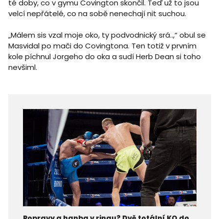
té doby, co v gymu Covington skončil. Teď už to jsou
velcí nepřátelé, co na sobě nenechají nit suchou.
„Málem sis vzal moje oko, ty podvodnický srá..,“ obul se
Masvidal po mači do Covingtona. Ten totiž v prvním
kole píchnul Jorgeho do oka a sudí Herb Dean si toho
nevšiml.
Popravy a hanba v ringu? Dvě totální KO do