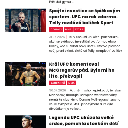
PriMMAt gymu ...
Spojte investice se špičkovým
sportem. UFC na rok zdarma.
Telly rozdává balíček Sport
DOMÁCÍ
MMA
EXTRA
31.07.2026
Telly spouští unikátní partnerskou
akci se světovou investiční platformou etoro.
Každý, kdo si založí nový účet u etoro a provede
svůj první vklad, získá od Telly kompletní balíček
...
Král UFC komentoval
McGregorův pád. Bylo mi ho
líto, překvapil
ZAHRANIČÍ
MMA
30.07.2026
Patrně nikoho nepřekvapí, že Islam
Machačev, úřadující šampion welterové váhy,
nemá ke slavnému Conoru McGregorovi zrovna
velké sympatie. Mezi jeho týmem a irským
divočákem je velice ...
Legenda UFC ukázala velké
srdce, pomohla stovkám dětí