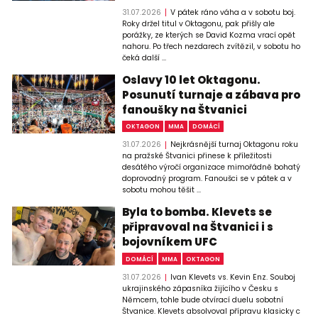
31.07.2026
V pátek ráno váha a v sobotu boj.
Roky držel titul v Oktagonu, pak přišly ale
porážky, ze kterých se David Kozma vrací opět
nahoru. Po třech nezdarech zvítězil, v sobotu ho
čeká další ...
Oslavy 10 let Oktagonu.
Posunutí turnaje a zábava pro
fanoušky na Štvanici
OKTAGON
MMA
DOMÁCÍ
31.07.2026
Nejkrásnější turnaj Oktagonu roku
na pražské Štvanici přinese k příležitosti
desátého výročí organizace mimořádně bohatý
doprovodný program. Fanoušci se v pátek a v
sobotu mohou těšit ...
Byla to bomba. Klevets se
připravoval na Štvanici i s
bojovníkem UFC
DOMÁCÍ
MMA
OKTAGON
31.07.2026
Ivan Klevets vs. Kevin Enz. Souboj
ukrajinského zápasníka žijícího v Česku s
Němcem, tohle bude otvírací duelu sobotní
Štvanice. Klevets absolvoval přípravu klasicky c