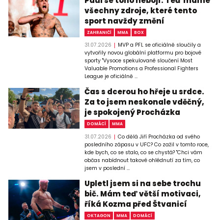
Paul se toho nebojí. Teď máme
všechny zdroje, které tento
sport navždy změní
ZAHRANIČÍ
MMA
BOX
31.07.2026
MVP a PFL se oficiálně sloučily a
vytvořily novou globální platformu pro bojové
sporty "Vysoce spekulované sloučení Most
Valuable Promotions a Professional Fighters
League je oficiálně ...
Čas s dcerou ho hřeje u srdce.
Za to jsem neskonale vděčný,
je spokojený Procházka
DOMÁCÍ
MMA
31.07.2026
Co dělá Jiří Procházka od svého
posledního zápasu v UFC? Co zažil v tomto roce,
kde bych, co se stalo, co se chystá? "Chci vám
občas nabídnout takové ohlédnutí za tím, co
jsem v poslední ...
Upletl jsem si na sebe trochu
bič. Mám teď větší motivaci,
říká Kozma před Štvanicí
OKTAGON
MMA
DOMÁCÍ