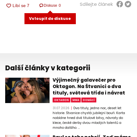
Sdílejte článek
Diskuse
0
Vstoupit do diskuse
Další články v kategorii
Výjimečný galavečer pro
Oktagon. Na Štvanici o dva
tituly, světová třída i návrat
OKTAGON
MMA
DOMÁCÍ
31.07.2026
Dva tituly, jedna noc, deset let
historie. Štvanice chystá jubilejní bouři. Karta
nabídne hned dvě titulové bitvy, návraty do
klece, české derby dvou mladých talentů a
mnoho dalšího. ...