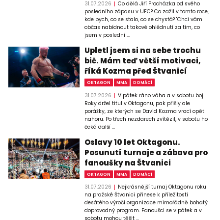
31.07.2026
Co dělá Jiří Procházka od svého
posledního zápasu v UFC? Co zažil v tomto roce,
kde bych, co se stalo, co se chystá? "Chci vám
občas nabídnout takové ohlédnutí za tím, co
jsem v poslední ...
Upletl jsem si na sebe trochu
bič. Mám teď větší motivaci,
říká Kozma před Štvanicí
OKTAGON
MMA
DOMÁCÍ
31.07.2026
V pátek ráno váha a v sobotu boj.
Roky držel titul v Oktagonu, pak přišly ale
porážky, ze kterých se David Kozma vrací opět
nahoru. Po třech nezdarech zvítězil, v sobotu ho
čeká další ...
Oslavy 10 let Oktagonu.
Posunutí turnaje a zábava pro
fanoušky na Štvanici
OKTAGON
MMA
DOMÁCÍ
31.07.2026
Nejkrásnější turnaj Oktagonu roku
na pražské Štvanici přinese k příležitosti
desátého výročí organizace mimořádně bohatý
doprovodný program. Fanoušci se v pátek a v
sobotu mohou těšit ...