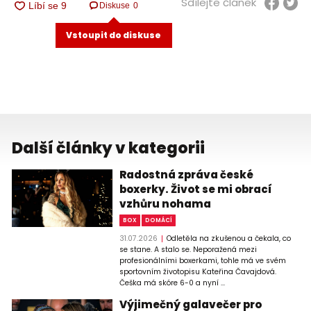
Sdílejte článek
Diskuse
0
Vstoupit do diskuse
Další články v kategorii
Radostná zpráva české
boxerky. Život se mi obrací
vzhůru nohama
BOX
DOMÁCÍ
31.07.2026
Odletěla na zkušenou a čekala, co
se stane. A stalo se. Neporažená mezi
profesionálními boxerkami, tohle má ve svém
sportovním životopisu Kateřina Čavajdová.
Češka má skóre 6-0 a nyní ...
Výjimečný galavečer pro