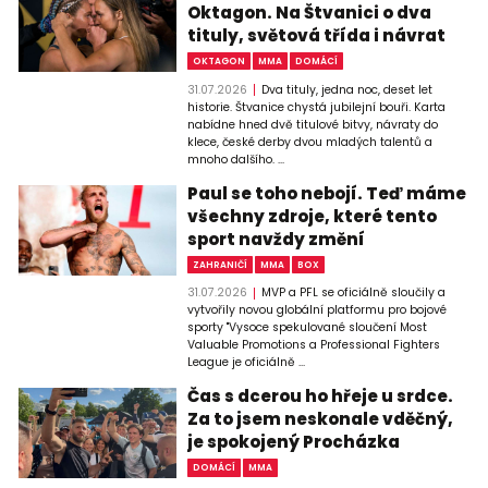
Oktagon. Na Štvanici o dva
tituly, světová třída i návrat
OKTAGON
MMA
DOMÁCÍ
31.07.2026
Dva tituly, jedna noc, deset let
historie. Štvanice chystá jubilejní bouři. Karta
nabídne hned dvě titulové bitvy, návraty do
klece, české derby dvou mladých talentů a
mnoho dalšího. ...
Paul se toho nebojí. Teď máme
všechny zdroje, které tento
sport navždy změní
ZAHRANIČÍ
MMA
BOX
31.07.2026
MVP a PFL se oficiálně sloučily a
vytvořily novou globální platformu pro bojové
sporty "Vysoce spekulované sloučení Most
Valuable Promotions a Professional Fighters
League je oficiálně ...
Čas s dcerou ho hřeje u srdce.
Za to jsem neskonale vděčný,
je spokojený Procházka
DOMÁCÍ
MMA