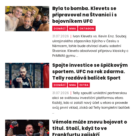
Byla to bomba. Klevets se
připravoval na Štvanici i s
bojovníkem UFC
DOMÁCÍ
MMA
OKTAGON
31.07.2026
Ivan Klevets vs. Kevin Enz. Souboj
ukrajinského zápasníka žijícího v Česku s
Němcem, tohle bude otvírací duelu sobotní
Štvanice. Klevets absolvoval přípravu klasicky c
PriMMAt gymu ...
Spojte investice se špičkovým
sportem. UFC na rok zdarma.
Telly rozdává balíček Sport
DOMÁCÍ
MMA
EXTRA
31.07.2026
Telly spouští unikátní partnerskou
akci se světovou investiční platformou etoro.
Každý, kdo si založí nový účet u etoro a provede
svůj první vklad, získá od Telly kompletní balíček
...
Vémola může znovu bojovat o
titul. Stačí, když to ve
Frankfurtu zajiskří