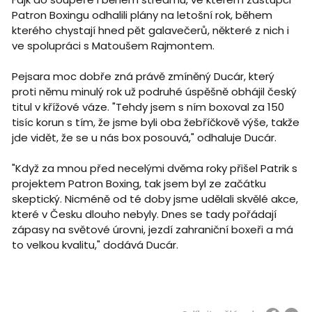
Patron Boxingu odhalili plány na letošní rok, během
kterého chystají hned pět galavečerů, některé z nich i
ve spolupráci s Matoušem Rajmontem.
Pejsara moc dobře zná právě zmíněný Ducár, který
proti němu minulý rok už podruhé úspěšně obhájil český
titul v křížové váze. "Tehdy jsem s ním boxoval za 150
tisíc korun s tím, že jsme byli oba žebříčkově výše, takže
jde vidět, že se u nás box posouvá," odhaluje Ducár.
"Když za mnou před necelými dvěma roky přišel Patrik s
projektem Patron Boxing, tak jsem byl ze začátku
skeptický. Nicméně od té doby jsme udělali skvělé akce,
které v Česku dlouho nebyly. Dnes se tady pořádají
zápasy na světové úrovni, jezdí zahraniční boxeři a má
to velkou kvalitu," dodává Ducár.