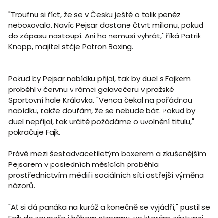
"Troufnu si říct, že se v Česku ještě o tolik peněz
neboxovalo. Navíc Pejsar dostane čtvrt milionu, pokud
do zápasu nastoupí. Ani ho nemusí vyhrát," říká Patrik
Knopp, majitel stáje Patron Boxing.
Pokud by Pejsar nabídku přijal, tak by duel s Fajkem
proběhl v červnu v rámci galavečeru v pražské
Sportovní hale Královka. "Venca čekal na pořádnou
nabídku, takže doufám, že se nebude bát. Pokud by
duel nepřijal, tak určitě požádáme o uvolnění titulu,"
pokračuje Fajk.
Právě mezi šestadvacetiletým boxerem a zkušenějším
Pejsarem v posledních měsících proběhla
prostřednictvím médií i sociálních sítí ostřejší výměna
názorů.
"Ať si dá panáka na kuráž a konečně se vyjádří," pustil se
Fajk do soupeře i během streamu, ve kterém zástupci