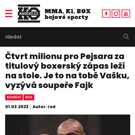
MMA, K1, BOX
bojové sporty
Čtvrt milionu pro Pejsara za
titulový boxerský zápas leží
na stole. Je to na tobě Vašku,
vyzývá soupeře Fajk
DOMÁCÍ
BOX
01.03.2023
Autor: red