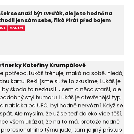
šek se snaží být tvrďák, ale je to hodně na
 Shodil jen sám sebe, říká Pirát před bojem
MMA
DOMÁCÍ
artnerky Kateřiny Krumpálové
potřeba. Lukáš trénuje, maká na sobě, hledá,
ednu kartu. Řekli jsme si, že to zkusíme, Lukáš je
by škoda to nezkusit. Jsem o něco starší, ale
podobný styl humoru. Lukáš je otevřenější typ,
šla nabídka od UFC, byl hodně nervózní. Když se
pát. Ale myslím, že už se teď daleko více těší,
 chce všem ukázat, že na to má, protože hodně
 profesionálního týmu juda, tam je jiný přístup