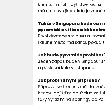
kteří tam mohli být. S ženou js
má smlouvu jinde, kdo je zraněn
Takže v Singapuru bude osm a
pyramidě a vítěz získá kontrak
První dostane smlouvu automatic
I druhé místo má šanci, pokud 
Jak bude pyramida probíhat
Jeden zápas bude v Singapuru v č
a poslední kolo v listopadu.
Jak probíhá nyní příprava?
Příprava se trochu změnila, zač
k tomu dojíždím do Kralup za 
taky vyrážím na sparingy do Pol