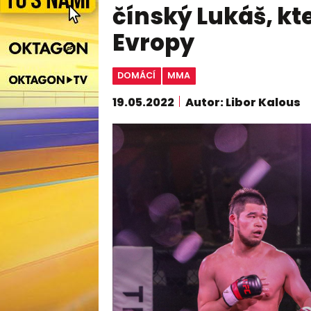
čínský Lukáš, kte
Evropy
DOMÁCÍ
MMA
19.05.2022
Autor: Libor Kalous