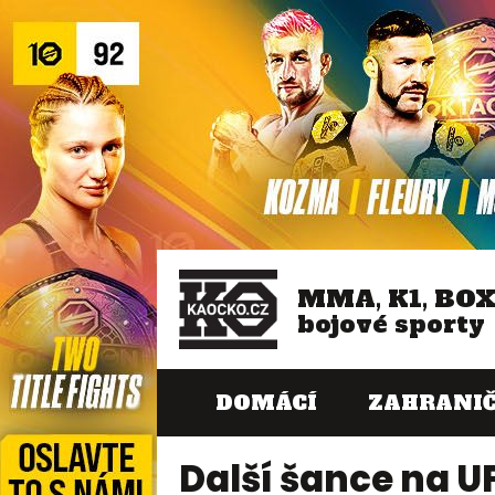
MMA, K1, BO
bojové sporty
DOMÁCÍ
ZAHRANIČ
Další šance na UF