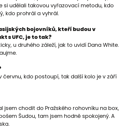
me si udělali takovou vyřazovací metodu, kdo
ý, kdo prohrál a vyhrál.
sijských bojovníků, kteří budou v
t s UFC, je to tak?
ky, u druhého záleží, jak to uvidí Dana White.
zaujme.
?
ervnu, kdo postoupí, tak další kolo je v září
al jsem chodit do Pražského rohovníku na box,
Lubošem Šudou, tam jsem hodně spokojený. A
ska.