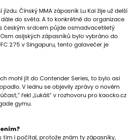
jízdu. Čínský MMA zápasník Lu Kai žije už delší
 dále do světa. A to konkrétně do organizace
l s českým srdcem půjde osmadvacetiletý
. Osm asijských zápasníků bylo vybráno do
FC 275 v Singapuru, tento galavečer je
ych mohl jít do Contender Series, to bylo asi
opadlo. V lednu se objevily zprávy o novém
účast,“ řekl „Lukáš“ v rozhovoru pro kaocko.cz
gade gymu.
pením?
 tím i počítal, protože znám ty zápasníky,