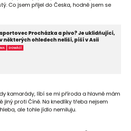
istý. Co jsem přijel do Česka, hodně jsem se
í sportovec Procházka a pivo? Je uklidňující,
 v některých ohledech neliší, píší v Asii
MA
DOMÁCÍ
y kamarády, líbí se mi příroda a hlavně mám
ě jiný proti Číně. Na knedlíky třeba nejsem
chleba, ale tohle jídlo nemiluju.