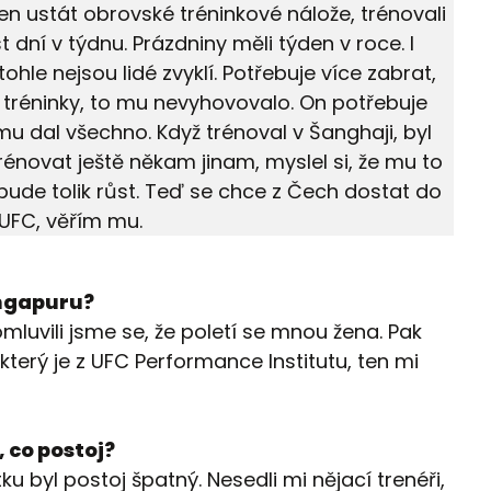
en ustát obrovské tréninkové nálože, trénovali
st dní v týdnu. Prázdniny měli týden v roce. I
tohle nejsou lidé zvyklí. Potřebuje více zabrat,
ší tréninky, to mu nevyhovovalo. On potřebuje
mu dal všechno. Když trénoval v Šanghaji, byl
rénovat ještě někam jinam, myslel si, že mu to
nebude tolik růst. Teď se chce z Čech dostat do
UFC, věřím mu.
ingapuru?
omluvili jsme se, že poletí se mnou žena. Pak
erý je z UFC Performance Institutu, ten mi
 co postoj?
u byl postoj špatný. Nesedli mi nějací trenéři,