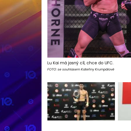
Lu Kai má jasný cíl, chce do UFC.
FOTO: se souhlasem Kateřiny Krumpálové