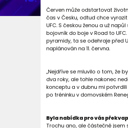
Červen může odstartovat životní 
čas v Česku, odtud chce vyrazit
UFC. S českou ženou a už napů
bojovník do boje v Road to UFC
pyramidy, ta se odehraje před U
naplánován na 11. června.
„Nejdříve se mluvilo o tom, že b
dva roky, ale tohle nakonec ned
konceptu a v dubnu mi potvrdili 
po tréninku v domovském Rene
Byla nabídka pro vás překva
Trochu ano, ale částečně jsem s