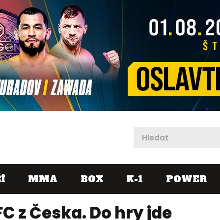
X
Í
MMA
BOX
K-1
POWER
C z Česka. Do hry jde