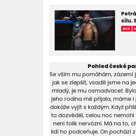
Petrá
sílu.
BOX
Pohled české p
Se vším mu pomáhám, zázemí je 
jak se zlepšit, vsadili jsme na j
mladý, je mu osmadvacet. Byla 
jeho rodina mě přijala, máme i 
dokáže vyjít s každým. Když při
to dozvěděl, celou noc nemohl s
není tolik nervózní. Má na to,
lidí ho podceňuje. On pochází z