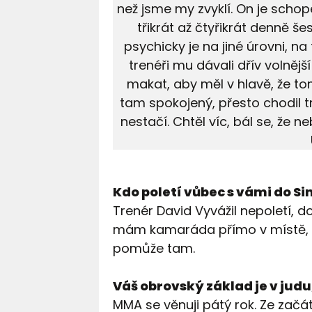
než jsme my zvyklí. On je schop
třikrát až čtyřikrát denně še
psychicky je na jiné úrovni, na 
trenéři mu dávali dřív volněj
makat, aby měl v hlavě, že to
tam spokojený, přesto chodil t
nestačí. Chtěl víc, bál se, že 
Kdo poletí vůbec s vámi do S
Trenér David Vyvážil nepoletí, d
mám kamaráda přímo v místě, kt
pomůže tam.
Váš obrovský základ je v judu,
MMA se věnuji pátý rok. Ze začátk