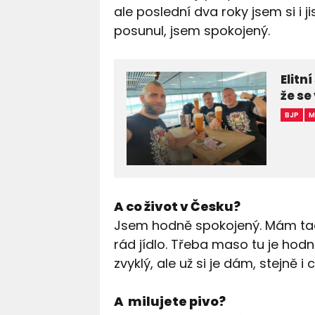
ale poslední dva roky jsem si i j
posunul, jsem spokojený.
Elitn
že se
BJP
M
A co život v Česku?
Jsem hodně spokojený. Mám tad
rád jídlo. Třeba maso tu je hodn
zvyklý, ale už si je dám, stejně i 
A milujete pivo?