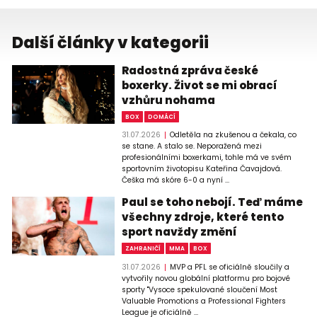
Další články v kategorii
Radostná zpráva české
boxerky. Život se mi obrací
vzhůru nohama
BOX
DOMÁCÍ
31.07.2026
Odletěla na zkušenou a čekala, co
se stane. A stalo se. Neporažená mezi
profesionálními boxerkami, tohle má ve svém
sportovním životopisu Kateřina Čavajdová.
Češka má skóre 6-0 a nyní ...
Paul se toho nebojí. Teď máme
všechny zdroje, které tento
sport navždy změní
ZAHRANIČÍ
MMA
BOX
31.07.2026
MVP a PFL se oficiálně sloučily a
vytvořily novou globální platformu pro bojové
sporty "Vysoce spekulované sloučení Most
Valuable Promotions a Professional Fighters
League je oficiálně ...