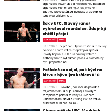
organizace Power Slap a neporaženou boxerkou
organizace Misfits Boxing. A jak je vidno, i
zdatnou provokatérkou. Rodačka z Maďarska
totiž před blížícím se ...
Šok v UFC. Slavný ranař
vyhrožoval manželce. Údajně ji
chtěl i přejet
ZAHRANIČÍ
MMA
30.07.2026
V průběhu týdne zasáhla fanoušky
bojových sportů velice znepokojivá zpráva.
Bývalý bojovník UFC a uznávaný veterán
Anthony Smith byl zatčen policií. A přestože byl
nyní propuštěn na ...
Pořádně se opíjel, pak kývl na
bitvu s bývalým králem UFC
ZAHRANIČÍ
MMA
30.07.2026
Neváhal, naskočil do pořádně
rozjetého vlaku a přijal souboj s bývalým
šampionem polotěžké váhy UFC Janem
Blachowiczem. Navajo Stirling kývl na velkou
příležitost a rozhodl se, že ...
Chaos míří do UFC. V rukách