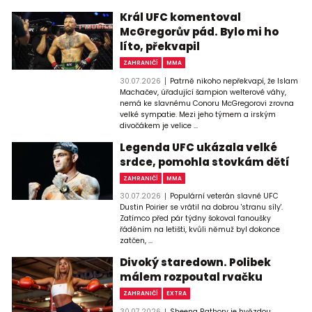
Král UFC komentoval
McGregorův pád. Bylo mi ho
líto, překvapil
ZAHRANIČÍ
MMA
30.07.2026
Patrně nikoho nepřekvapí, že Islam
Machačev, úřadující šampion welterové váhy,
nemá ke slavnému Conoru McGregorovi zrovna
velké sympatie. Mezi jeho týmem a irským
divočákem je velice ...
Legenda UFC ukázala velké
srdce, pomohla stovkám dětí
ZAHRANIČÍ
MMA
30.07.2026
Populární veterán slavné UFC
Dustin Poirier se vrátil na dobrou 'stranu síly'.
Zatímco před pár týdny šokoval fanoušky
řáděním na letišti, kvůli němuž byl dokonce
zatčen, ...
Divoký staredown. Polibek
málem rozpoutal rvačku
ZAHRANIČÍ
EXTRA
30.07.2026
Sheena Bathory je hvězdou