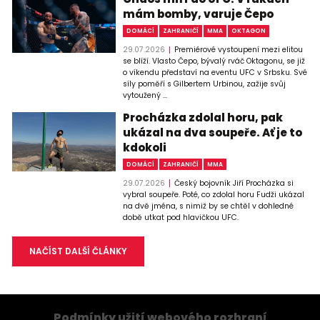
mám bomby, varuje Čepo
DOMÁCÍ
ZAHRANIČÍ
MMA
OKTAGON
29.07.2026
Premiérové vystoupení mezi elitou
se blíží. Vlasto Čepo, bývalý rváč Oktagonu, se již
o víkendu představí na eventu UFC v Srbsku. Své
síly poměří s Gilbertem Urbinou, zažije svůj
vytoužený ...
Procházka zdolal horu, pak
ukázal na dva soupeře. Ať je to
kdokoli
DOMÁCÍ
ZAHRANIČÍ
MMA
29.07.2026
Český bojovník Jiří Procházka si
vybral soupeře. Poté, co zdolal horu Fudži ukázal
na dvě jména, s nimiž by se chtěl v dohledné
době utkat pod hlavičkou UFC.
NAČÍST DALŠÍ ČLÁNKY
Podmínky užití webového rozhraní