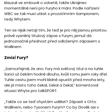
klauzuli ve smlouvě o odvetě, takže Ukrajinec
momentálně není pro Furyho k mání. Podle nařízení
WBC se tak musí utkat s prozatímním šampionem,
tedy Whytem.
Ten se nijak netají tím, že teď je pro něj jasnou prioritou
právě vysněný titulový zápas s Furym, jemuž dá
jednoznačně přednost před odloženým zápasem s
Wallinem.
Zmizí Fury?
„Samozřejmě, že ano. Fury má světový titul a na tuhle
šanci už čekám hodně dlouho, kvůli tomu jsem roky dřel.
Tuhle cestu jsem mohl klidně opustit před mnoha lety,
ale já místo toho čekal, čekal a čekal,“ komentoval
situaci Whyte pro talkSPORT.
„Takže co se teď chystám udělat? Zápasit s Otto
Wallinem, nebo Tysonem Furym? Co by člověk asi v