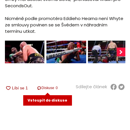
SecondsOut.
Nicméně podle promotéra Eddieho Hearna není Whyte
ze smlouvy povinen se se Švédem v náhradním
termínu utkat.
Sdílejte článek
Diskuse
0
Vstoupit do diskuse