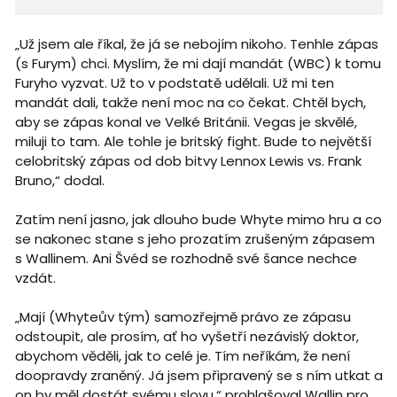
„Už jsem ale říkal, že já se nebojím nikoho. Tenhle zápas
(s Furym) chci. Myslím, že mi dají mandát (WBC) k tomu
Furyho vyzvat. Už to v podstatě udělali. Už mi ten
mandát dali, takže není moc na co čekat. Chtěl bych,
aby se zápas konal ve Velké Británii. Vegas je skvělé,
miluji to tam. Ale tohle je britský fight. Bude to největší
celobritský zápas od dob bitvy Lennox Lewis vs. Frank
Bruno,“ dodal.
Zatím není jasno, jak dlouho bude Whyte mimo hru a co
se nakonec stane s jeho prozatím zrušeným zápasem
s Wallinem. Ani Švéd se rozhodně své šance nechce
vzdát.
„Mají (Whyteův tým) samozřejmě právo ze zápasu
odstoupit, ale prosím, ať ho vyšetří nezávislý doktor,
abychom věděli, jak to celé je. Tím neříkám, že není
doopravdy zraněný. Já jsem připravený se s ním utkat a
on by měl dostát svému slovu,“ prohlašoval Wallin pro