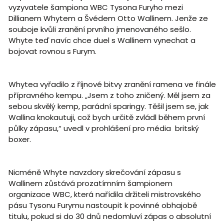
vyzyvatele šampiona WBC Tysona Furyho mezi
Dillianem Whytem a Švédem Otto Wallinem. Jenže ze
souboje kvůli zranění prvního jmenovaného sešlo.
Whyte teď navíc chce duel s Wallinem vynechat a
bojovat rovnou s Furym.
Whytea vyřadilo z říjnové bitvy zranění ramena ve finále
přípravného kempu. „Jsem z toho zničený. Měl jsem za
sebou skvělý kemp, parádní sparingy. Těšil jsem se, jak
Wallina knokautuji, což bych určitě zvládl během první
půlky zápasu,“ uvedl v prohlášení pro média britský
boxer.
Nicméně Whyte navzdory skrečování zápasu s
Wallinem zůstává prozatímním šampionem
organizace WBC, která nařídila držiteli mistrovského
pásu Tysonu Furymu nastoupit k povinné obhajobě
titulu, pokud si do 30 dnů nedomluví zápas o absolutní