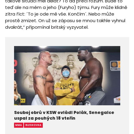
takové situaci měl dělat? To dá přeci rozum. Bude to
teď ale na mém a jeho (Furyho) týmu. Fury může klidně
zítra říct: ´To je ode mě vše. Končím´. Nebo může
prostě zmizet. On už se zápasu se mnou takhle vyhnul
dvakrát,“ připomínal britský vyzyvatel.
Souboj obrů v KSW ovládl Polák, Senegalce
uspal za pouhých 18 vteřin
MMA
BLESKOVKA