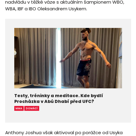
nadvládu v těžké váze s aktuálním šampionem WBO,
WBA, IBF a IBO Oleksandrem Usykem.
Testy, tréninky a meditace. Kde bydlí
Procházka v Abú Dhabí před UFC?
MMA
DOMÁCÍ
Anthony Joshua však aktivoval po porážce od Usyka