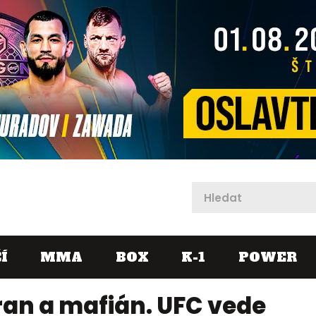
X
Í
MMA
BOX
K-1
POWER
ran a mafián. UFC vede