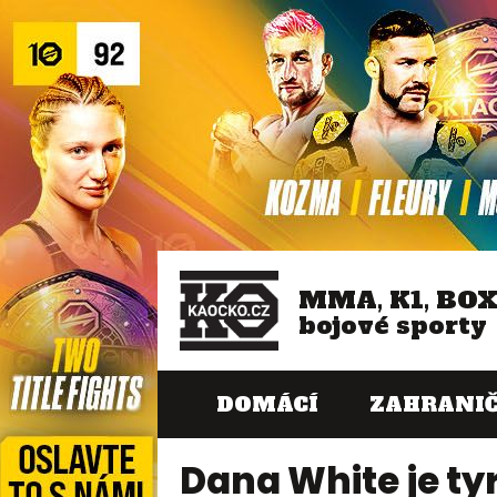
MMA, K1, BO
bojové sporty
DOMÁCÍ
ZAHRANIČ
Dana White je ty