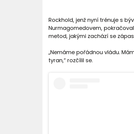
Rockhold, jenž nyní trénuje s 
Nurmagomedovem, pokračoval n
metod, jakými zachází se zápas
„Nemáme pořádnou vládu. Máme j
tyran,“ rozčílil se.