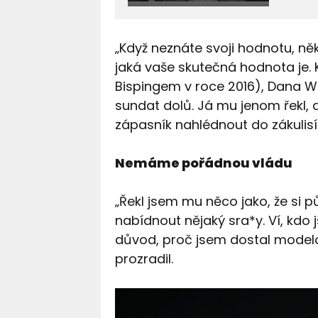
„Když neznáte svoji hodnotu, něk
jaká vaše skutečná hodnota je. K
Bispingem v roce 2016), Dana W
sundat dolů. Já mu jenom řekl, a
zápasník nahlédnout do zákulisí 
Nemáme pořádnou vládu
„Řekl jsem mu něco jako, že si pů
nabídnout nějaký sra*y. Ví, kdo 
důvod, proč jsem dostal modelo
prozradil.