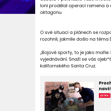
loni prodělal operaci ramena a d
oktagonu.
O své situaci a plánech se rozp
rozohnil, jakmile došlo na téma 
„Bojové sporty, to je jako mafie. 
vyjednávání. Snaží se vás ojeb*t.
kalifornského Santa Cruz.
Proc
navšt
EXTRA