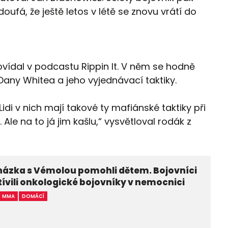
oufá, že ještě letos v létě se znovu vrátí do
ovídal v podcastu Rippin It. V něm se hodně
Dany Whitea a jeho vyjednávací taktiky.
Lidi v nich mají takové ty mafiánské taktiky při
 Ale na to já jim kašlu,“ vysvětloval rodák z
házka s Vémolou pomohli dětem. Bojovníci
ívili onkologické bojovníky v nemocnici
MMA
DOMÁCÍ