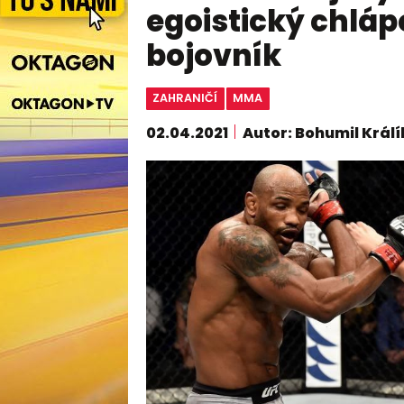
egoistický chlápek
bojovník
ZAHRANIČÍ
MMA
02.04.2021
Autor: Bohumil Králí