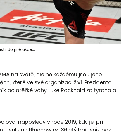
til do jiné akce...
MA na světě, ale ne každému jsou jeho
ěch, které ve své organizaci živí. Prezidenta
ík polotěžké váhy Luke Rockhold za tyrana a
joval naposledy v roce 2019, kdy jej při
utoval Jan Błachowicz. 36letý bojovník pak