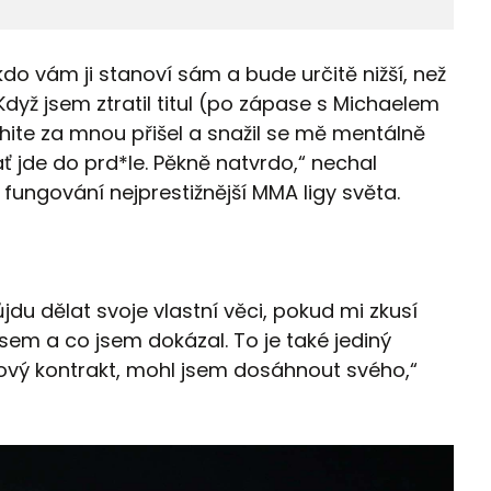
do vám ji stanoví sám a bude určitě nižší, než
dyž jsem ztratil titul (po zápase s Michaelem
hite za mnou přišel a snažil se mě mentálně
ť jde do prd*le. Pěkně natvrdo,“ nechal
fungování nejprestižnější MMA ligy světa.
jdu dělat svoje vlastní věci, pokud mi zkusí
jsem a co jsem dokázal. To je také jediný
vý kontrakt, mohl jsem dosáhnout svého,“