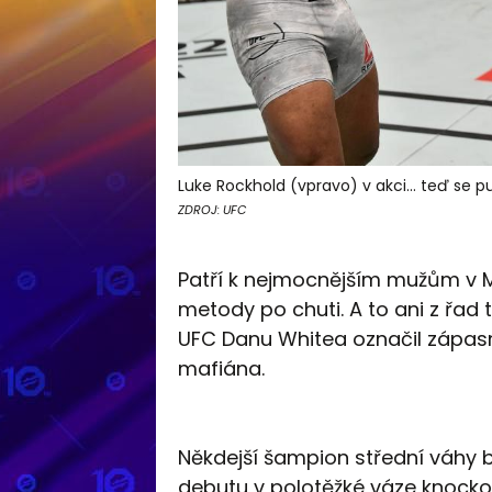
Luke Rockhold (vpravo) v akci... teď se pus
ZDROJ: UFC
Patří k nejmocnějším mužům v M
metody po chuti. A to ani z řad t
UFC Danu Whitea označil zápasn
mafiána.
Někdejší šampion střední váhy bo
debutu v polotěžké váze knocko