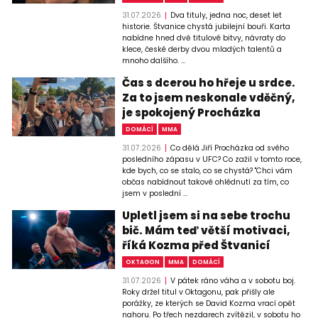
31.07.2026
Dva tituly, jedna noc, deset let
historie. Štvanice chystá jubilejní bouři. Karta
nabídne hned dvě titulové bitvy, návraty do
klece, české derby dvou mladých talentů a
mnoho dalšího. ...
Čas s dcerou ho hřeje u srdce.
Za to jsem neskonale vděčný,
je spokojený Procházka
DOMÁCÍ
MMA
31.07.2026
Co dělá Jiří Procházka od svého
posledního zápasu v UFC? Co zažil v tomto roce,
kde bych, co se stalo, co se chystá? "Chci vám
občas nabídnout takové ohlédnutí za tím, co
jsem v poslední ...
Upletl jsem si na sebe trochu
bič. Mám teď větší motivaci,
říká Kozma před Štvanicí
OKTAGON
MMA
DOMÁCÍ
31.07.2026
V pátek ráno váha a v sobotu boj.
Roky držel titul v Oktagonu, pak přišly ale
porážky, ze kterých se David Kozma vrací opět
nahoru. Po třech nezdarech zvítězil, v sobotu ho