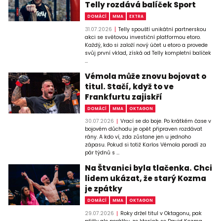
Telly rozdává balíček Sport
DOMÁCÍ
MMA
EXTRA
31.07.2026
Telly spouští unikátní partnerskou
akci se světovou investiční platformou etoro.
Každý, kdo si založí nový účet u etoro a provede
svůj první vklad, získá od Telly kompletní balíček
...
Vémola může znovu bojovat o
titul. Stačí, když to ve
Frankfurtu zajiskří
DOMÁCÍ
MMA
OKTAGON
30.07.2026
Vrací se do boje. Po krátkém čase v
bojovém důchodu je opět připraven rozdávat
rány. A kdo ví, zda zůstane jen u jednoho
zápasu. Pokud si totiž Karlos Vémola poradí za
pár týdnů s ...
Na Štvanici byla tlačenka. Chci
lidem ukázat, že starý Kozma
je zpátky
DOMÁCÍ
MMA
OKTAGON
29.07.2026
Roky držel titul v Oktagonu, pak