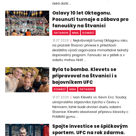
čeká další ...
Oslavy 10 let Oktagonu.
Posunutí turnaje a zábava pro
fanoušky na Štvanici
OKTAGON
MMA
DOMÁCÍ
31.07.2026
Nejkrásnější turnaj Oktagonu roku
na pražské Štvanici přinese k příležitosti
desátého výročí organizace mimořádně bohatý
doprovodný program. Fanoušci se v pátek a v
sobotu mohou těšit ...
Byla to bomba. Klevets se
připravoval na Štvanici i s
bojovníkem UFC
DOMÁCÍ
MMA
OKTAGON
31.07.2026
Ivan Klevets vs. Kevin Enz. Souboj
ukrajinského zápasníka žijícího v Česku s
Němcem, tohle bude otvírací duelu sobotní
Štvanice. Klevets absolvoval přípravu klasicky c
PriMMAt gymu ...
Spojte investice se špičkovým
sportem. UFC na rok zdarma.