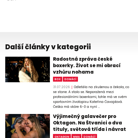
Další články v kategorii
Radostná zpráva české
boxerky. Život se mi obrací
vzhůru nohama
BOX
DOMÁCÍ
31.07.2026
Odletěla na zkušenou a čekala, co
se stane. A stalo se. Neporažená mezi
profesionálními boxerkami, tohle má ve svém
sportovním životopisu Kateřina Čavajdová.
Češka má skóre 6-0 a nyní ...
Výjimečný galavečer pro
Oktagon. Na Štvanici o dva
tituly, světová třída i návrat
OKTAGON
MMA
DOMÁCÍ