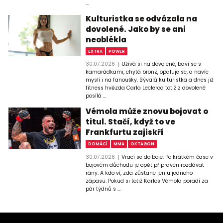
...
Kulturistka se odvázala na
dovolené. Jako by se ani
neoblékla
EXTRA
POWER
30.07.2026
Užívá si na dovolené, baví se s
kamarádkami, chytá bronz, opaluje se, a navíc
myslí i na fanoušky. Bývalá kulturistka a dnes již
fitness hvězda Carla Leclercq totiž z dovolené
posílá ...
Vémola může znovu bojovat o
titul. Stačí, když to ve
Frankfurtu zajiskří
DOMÁCÍ
MMA
OKTAGON
30.07.2026
Vrací se do boje. Po krátkém čase v
bojovém důchodu je opět připraven rozdávat
rány. A kdo ví, zda zůstane jen u jednoho
zápasu. Pokud si totiž Karlos Vémola poradí za
pár týdnů s ...