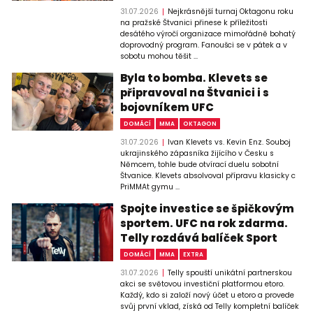
31.07.2026
Nejkrásnější turnaj Oktagonu roku
na pražské Štvanici přinese k příležitosti
desátého výročí organizace mimořádně bohatý
doprovodný program. Fanoušci se v pátek a v
sobotu mohou těšit ...
Byla to bomba. Klevets se
připravoval na Štvanici i s
bojovníkem UFC
DOMÁCÍ
MMA
OKTAGON
31.07.2026
Ivan Klevets vs. Kevin Enz. Souboj
ukrajinského zápasníka žijícího v Česku s
Němcem, tohle bude otvírací duelu sobotní
Štvanice. Klevets absolvoval přípravu klasicky c
PriMMAt gymu ...
Spojte investice se špičkovým
sportem. UFC na rok zdarma.
Telly rozdává balíček Sport
DOMÁCÍ
MMA
EXTRA
31.07.2026
Telly spouští unikátní partnerskou
akci se světovou investiční platformou etoro.
Každý, kdo si založí nový účet u etoro a provede
svůj první vklad, získá od Telly kompletní balíček