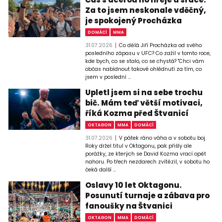
Za to jsem neskonale vděčný,
je spokojený Procházka
DOMÁCÍ
MMA
31.07.2026
Co dělá Jiří Procházka od svého
posledního zápasu v UFC? Co zažil v tomto roce,
kde bych, co se stalo, co se chystá? "Chci vám
občas nabídnout takové ohlédnutí za tím, co
jsem v poslední ...
Upletl jsem si na sebe trochu
bič. Mám teď větší motivaci,
říká Kozma před Štvanicí
OKTAGON
MMA
DOMÁCÍ
31.07.2026
V pátek ráno váha a v sobotu boj.
Roky držel titul v Oktagonu, pak přišly ale
porážky, ze kterých se David Kozma vrací opět
nahoru. Po třech nezdarech zvítězil, v sobotu ho
čeká další ...
Oslavy 10 let Oktagonu.
Posunutí turnaje a zábava pro
fanoušky na Štvanici
OKTAGON
MMA
DOMÁCÍ