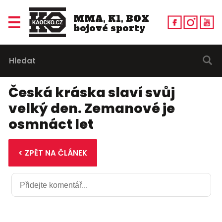
MMA, K1, BOX
bojové sporty
Česká kráska slaví svůj
velký den. Zemanové je
osmnáct let
< ZPĚT NA ČLÁNEK