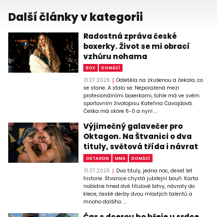
Další články v kategorii
Radostná zpráva české
boxerky. Život se mi obrací
vzhůru nohama
BOX
DOMÁCÍ
31.07.2026
Odletěla na zkušenou a čekala, co
se stane. A stalo se. Neporažená mezi
profesionálními boxerkami, tohle má ve svém
sportovním životopisu Kateřina Čavajdová.
Češka má skóre 6-0 a nyní ...
Výjimečný galavečer pro
Oktagon. Na Štvanici o dva
tituly, světová třída i návrat
OKTAGON
MMA
DOMÁCÍ
31.07.2026
Dva tituly, jedna noc, deset let
historie. Štvanice chystá jubilejní bouři. Karta
nabídne hned dvě titulové bitvy, návraty do
klece, české derby dvou mladých talentů a
mnoho dalšího. ...
Čas s dcerou ho hřeje u srdce.