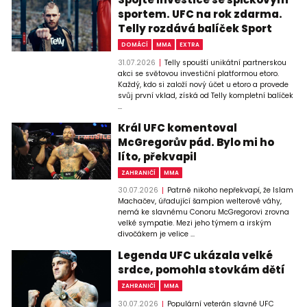
sportem. UFC na rok zdarma.
Telly rozdává balíček Sport
DOMÁCÍ
MMA
EXTRA
31.07.2026
Telly spouští unikátní partnerskou
akci se světovou investiční platformou etoro.
Každý, kdo si založí nový účet u etoro a provede
svůj první vklad, získá od Telly kompletní balíček
...
Král UFC komentoval
McGregorův pád. Bylo mi ho
líto, překvapil
ZAHRANIČÍ
MMA
30.07.2026
Patrně nikoho nepřekvapí, že Islam
Machačev, úřadující šampion welterové váhy,
nemá ke slavnému Conoru McGregorovi zrovna
velké sympatie. Mezi jeho týmem a irským
divočákem je velice ...
Legenda UFC ukázala velké
srdce, pomohla stovkám dětí
ZAHRANIČÍ
MMA
30.07.2026
Populární veterán slavné UFC