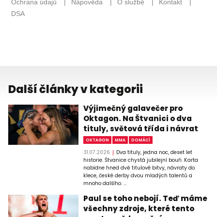
Další články v kategorii
Výjimečný galavečer pro
Oktagon. Na Štvanici o dva
tituly, světová třída i návrat
OKTAGON
MMA
DOMÁCÍ
31.07.2026
Dva tituly, jedna noc, deset let
historie. Štvanice chystá jubilejní bouři. Karta
nabídne hned dvě titulové bitvy, návraty do
klece, české derby dvou mladých talentů a
mnoho dalšího. ...
Paul se toho nebojí. Teď máme
všechny zdroje, které tento