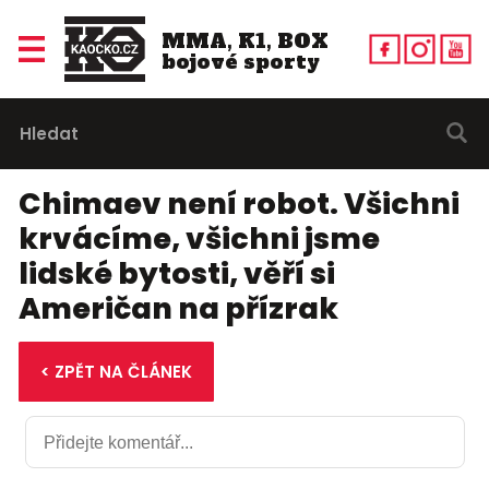
MMA, K1, BOX
bojové sporty
Chimaev není robot. Všichni
krvácíme, všichni jsme
lidské bytosti, věří si
Američan na přízrak
< ZPĚT NA ČLÁNEK