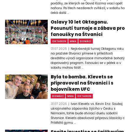
porážky, ze kterých se David Kozma vrací opět
nahoru. Po třech nezdarech zvítězil, v sobotu ho
čeká další ...
Oslavy 10 let Oktagonu.
Posunutí turnaje a zábava pro
fanoušky na Štvanici
OKTAGON
MMA
DOMÁCÍ
31.07.2026
Nejkrásnější turnaj Oktagonu roku
na pražské Štvanici přinese k příležitosti
desátého výročí organizace mimořádně bohatý
doprovodný program. Fanoušci se v pátek a v
sobotu mohou těšit ...
Byla to bomba. Klevets se
připravoval na Štvanici i s
bojovníkem UFC
DOMÁCÍ
MMA
OKTAGON
31.07.2026
Ivan Klevets vs. Kevin Enz. Souboj
ukrajinského zápasníka žijícího v Česku s
Němcem, tohle bude otvírací duelu sobotní
Štvanice. Klevets absolvoval přípravu klasicky c
PriMMAt gymu ...
Spojte investice se špičkovým