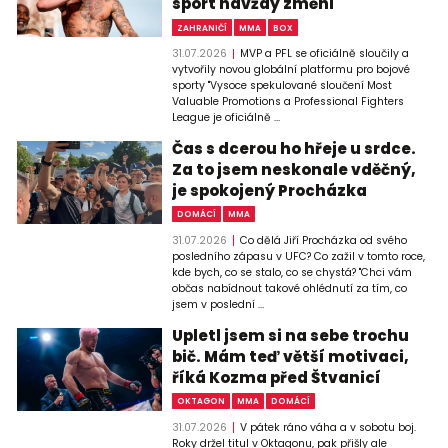
sport navždy změní
ZAHRANIČÍ
MMA
BOX
31.07.2026
MVP a PFL se oficiálně sloučily a
vytvořily novou globální platformu pro bojové
sporty "Vysoce spekulované sloučení Most
Valuable Promotions a Professional Fighters
League je oficiálně ...
Čas s dcerou ho hřeje u srdce.
Za to jsem neskonale vděčný,
je spokojený Procházka
DOMÁCÍ
MMA
31.07.2026
Co dělá Jiří Procházka od svého
posledního zápasu v UFC? Co zažil v tomto roce,
kde bych, co se stalo, co se chystá? "Chci vám
občas nabídnout takové ohlédnutí za tím, co
jsem v poslední ...
Upletl jsem si na sebe trochu
bič. Mám teď větší motivaci,
říká Kozma před Štvanicí
OKTAGON
MMA
DOMÁCÍ
31.07.2026
V pátek ráno váha a v sobotu boj.
Roky držel titul v Oktagonu, pak přišly ale