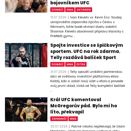
bojovníkem UFC
DOMÁCÍ
MMA
OKTAGON
31.07.2026
Ivan Klevets vs. Kevin Enz. Souboj
ukrajinského zápasníka žijícího v Česku s
Němcem, tohle bude otvírací duelu sobotní
Štvanice. Klevets absolvoval přípravu klasicky c
PriMMAt gymu ...
Spojte investice se špičkovým
sportem. UFC na rok zdarma.
Telly rozdává balíček Sport
DOMÁCÍ
MMA
EXTRA
31.07.2026
Telly spouští unikátní partnerskou
akci se světovou investiční platformou etoro.
Každý, kdo si založí nový účet u etoro a provede
svůj první vklad, získá od Telly kompletní balíček
...
Král UFC komentoval
McGregorův pád. Bylo mi ho
líto, překvapil
ZAHRANIČÍ
MMA
30.07.2026
Patrně nikoho nepřekvapí, že Islam