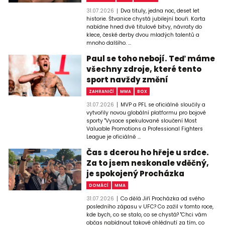
31.07.2026
Dva tituly, jedna noc, deset let
historie. Štvanice chystá jubilejní bouři. Karta
nabídne hned dvě titulové bitvy, návraty do
klece, české derby dvou mladých talentů a
mnoho dalšího. ...
Paul se toho nebojí. Teď máme
všechny zdroje, které tento
sport navždy změní
ZAHRANIČÍ
MMA
BOX
31.07.2026
MVP a PFL se oficiálně sloučily a
vytvořily novou globální platformu pro bojové
sporty "Vysoce spekulované sloučení Most
Valuable Promotions a Professional Fighters
League je oficiálně ...
Čas s dcerou ho hřeje u srdce.
Za to jsem neskonale vděčný,
je spokojený Procházka
DOMÁCÍ
MMA
31.07.2026
Co dělá Jiří Procházka od svého
posledního zápasu v UFC? Co zažil v tomto roce,
kde bych, co se stalo, co se chystá? "Chci vám
občas nabídnout takové ohlédnutí za tím, co