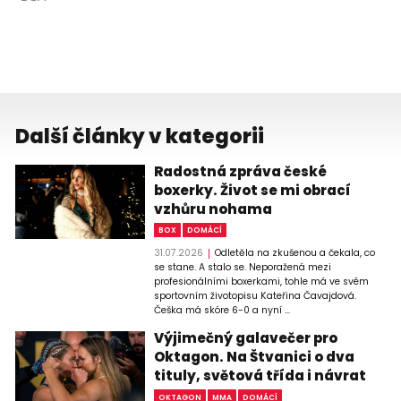
Další články v kategorii
Radostná zpráva české
boxerky. Život se mi obrací
vzhůru nohama
BOX
DOMÁCÍ
31.07.2026
Odletěla na zkušenou a čekala, co
se stane. A stalo se. Neporažená mezi
profesionálními boxerkami, tohle má ve svém
sportovním životopisu Kateřina Čavajdová.
Češka má skóre 6-0 a nyní ...
Výjimečný galavečer pro
Oktagon. Na Štvanici o dva
tituly, světová třída i návrat
OKTAGON
MMA
DOMÁCÍ