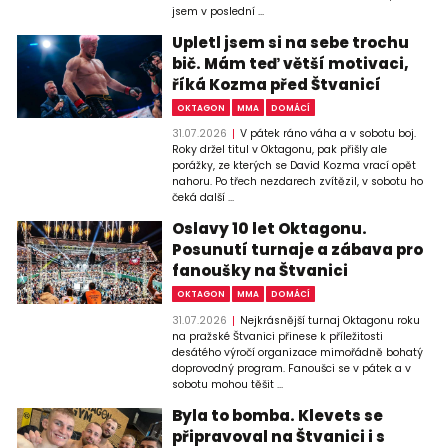
jsem v poslední ...
Upletl jsem si na sebe trochu
bič. Mám teď větší motivaci,
říká Kozma před Štvanicí
OKTAGON
MMA
DOMÁCÍ
31.07.2026
V pátek ráno váha a v sobotu boj.
Roky držel titul v Oktagonu, pak přišly ale
porážky, ze kterých se David Kozma vrací opět
nahoru. Po třech nezdarech zvítězil, v sobotu ho
čeká další ...
Oslavy 10 let Oktagonu.
Posunutí turnaje a zábava pro
fanoušky na Štvanici
OKTAGON
MMA
DOMÁCÍ
31.07.2026
Nejkrásnější turnaj Oktagonu roku
na pražské Štvanici přinese k příležitosti
desátého výročí organizace mimořádně bohatý
doprovodný program. Fanoušci se v pátek a v
sobotu mohou těšit ...
Byla to bomba. Klevets se
připravoval na Štvanici i s