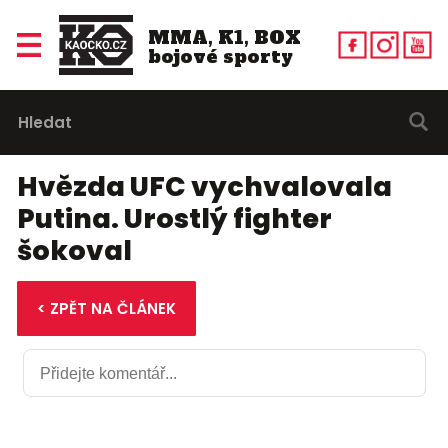
MMA, K1, BOX
bojové sporty
Hvězda UFC vychvalovala
Putina. Urostlý fighter
šokoval
< ZPĚT NA ČLÁNEK