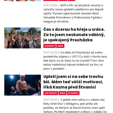
31.07.2026
MVP a PFL se oficiálně sloučily a
vytvořily novou globální platformu pro bojové
sporty "Vysoce spekulované sloučení Most
Valuable Promotions a Professional Fighters
League je oficiálně ...
Čas s dcerou ho hřeje u srdce.
Za to jsem neskonale vděčný,
je spokojený Procházka
DOMÁCÍ
MMA
31.07.2026
Co dělá Jiří Procházka od svého
posledního zápasu v UFC? Co zažil v tomto roce,
kde bych, co se stalo, co se chystá? "Chci vám
občas nabídnout takové ohlédnutí za tím, co
jsem v poslední ...
Upletl jsem si na sebe trochu
bič. Mám teď větší motivaci,
říká Kozma před Štvanicí
OKTAGON
MMA
DOMÁCÍ
31.07.2026
V pátek ráno váha a v sobotu boj.
Roky držel titul v Oktagonu, pak přišly ale
porážky, ze kterých se David Kozma vrací opět
nahoru. Po třech nezdarech zvítězil, v sobotu ho