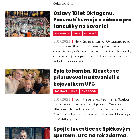
čeká další ...
Oslavy 10 let Oktagonu.
Posunutí turnaje a zábava pro
fanoušky na Štvanici
OKTAGON
MMA
DOMÁCÍ
31.07.2026
Nejkrásnější turnaj Oktagonu roku
na pražské Štvanici přinese k příležitosti
desátého výročí organizace mimořádně bohatý
doprovodný program. Fanoušci se v pátek a v
sobotu mohou těšit ...
Byla to bomba. Klevets se
připravoval na Štvanici i s
bojovníkem UFC
DOMÁCÍ
MMA
OKTAGON
31.07.2026
Ivan Klevets vs. Kevin Enz. Souboj
ukrajinského zápasníka žijícího v Česku s
Němcem, tohle bude otvírací duelu sobotní
Štvanice. Klevets absolvoval přípravu klasicky c
PriMMAt gymu ...
Spojte investice se špičkovým
sportem. UFC na rok zdarma.