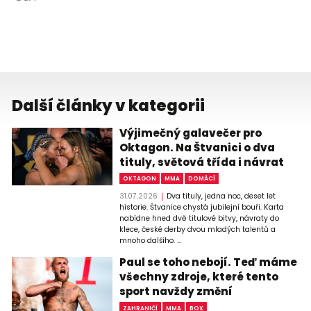
Další články v kategorii
Výjimečný galavečer pro
Oktagon. Na Štvanici o dva
tituly, světová třída i návrat
OKTAGON
MMA
DOMÁCÍ
31.07.2026
Dva tituly, jedna noc, deset let
historie. Štvanice chystá jubilejní bouři. Karta
nabídne hned dvě titulové bitvy, návraty do
klece, české derby dvou mladých talentů a
mnoho dalšího. ...
Paul se toho nebojí. Teď máme
všechny zdroje, které tento
sport navždy změní
ZAHRANIČÍ
MMA
BOX