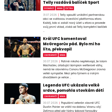
Telly rozdává balíček Sport
DOMÁCÍ
MMA
EXTRA
31.07.2026
Telly spouští unikátní partnerskou
akci se světovou investiční platformou etoro.
Každý, kdo si založí nový účet u etoro a provede
svůj první vklad, získá od Telly kompletní balíček
...
Král UFC komentoval
McGregorův pád. Bylo mi ho
líto, překvapil
ZAHRANIČÍ
MMA
30.07.2026
Patrně nikoho nepřekvapí, že Islam
Machačev, úřadující šampion welterové váhy,
nemá ke slavnému Conoru McGregorovi zrovna
velké sympatie. Mezi jeho týmem a irským
divočákem je velice ...
Legenda UFC ukázala velké
srdce, pomohla stovkám dětí
ZAHRANIČÍ
MMA
30.07.2026
Populární veterán slavné UFC
Dustin Poirier se vrátil na dobrou 'stranu síly'.
Zatímco před pár týdny šokoval fanoušky