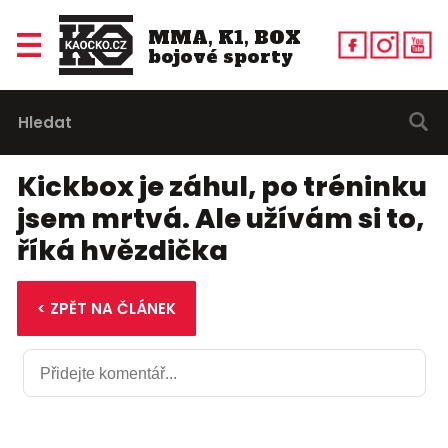
MMA, K1, BOX
bojové sporty
Kickbox je záhul, po tréninku
jsem mrtvá. Ale užívám si to,
říká hvězdička
< ZPĚT NA ČLÁNEK