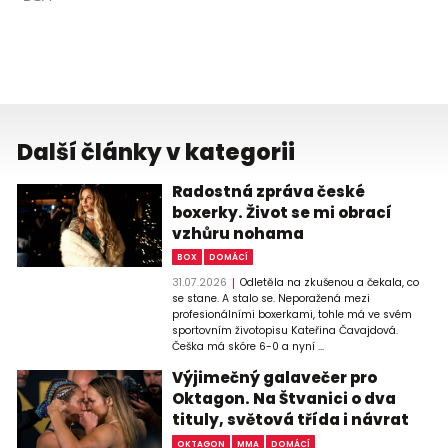
Další články v kategorii
Radostná zpráva české
boxerky. Život se mi obrací
vzhůru nohama
BOX
DOMÁCÍ
31.07.2026
Odletěla na zkušenou a čekala, co
se stane. A stalo se. Neporažená mezi
profesionálními boxerkami, tohle má ve svém
sportovním životopisu Kateřina Čavajdová.
Češka má skóre 6-0 a nyní ...
Výjimečný galavečer pro
Oktagon. Na Štvanici o dva
tituly, světová třída i návrat
OKTAGON
MMA
DOMÁCÍ