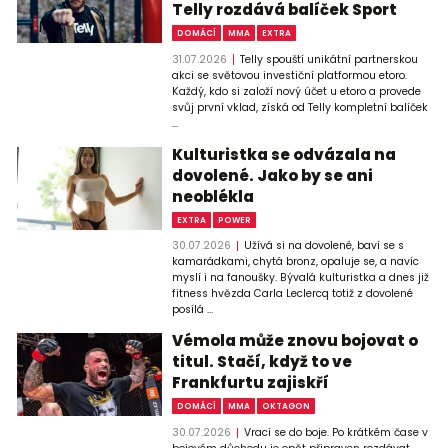
Telly rozdává balíček Sport
DOMÁCÍ
MMA
EXTRA
31.07.2026
Telly spouští unikátní partnerskou
akci se světovou investiční platformou etoro.
Každý, kdo si založí nový účet u etoro a provede
svůj první vklad, získá od Telly kompletní balíček
...
Kulturistka se odvázala na
dovolené. Jako by se ani
neoblékla
EXTRA
POWER
30.07.2026
Užívá si na dovolené, baví se s
kamarádkami, chytá bronz, opaluje se, a navíc
myslí i na fanoušky. Bývalá kulturistka a dnes již
fitness hvězda Carla Leclercq totiž z dovolené
posílá ...
Vémola může znovu bojovat o
titul. Stačí, když to ve
Frankfurtu zajiskří
DOMÁCÍ
MMA
OKTAGON
30.07.2026
Vrací se do boje. Po krátkém čase v