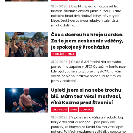
31.07.2026
Dva tituly, jedna noc, deset let
historie. Štvanice chystá jubilejní bouři. Karta
nabídne hned dvě titulové bitvy, návraty do
klece, české derby dvou mladých talentů a
mnoho dalšího. ...
Čas s dcerou ho hřeje u srdce.
Za to jsem neskonale vděčný,
je spokojený Procházka
DOMÁCÍ
MMA
31.07.2026
Co dělá Jiří Procházka od svého
posledního zápasu v UFC? Co zažil v tomto roce,
kde bych, co se stalo, co se chystá? "Chci vám
občas nabídnout takové ohlédnutí za tím, co
jsem v poslední ...
Upletl jsem si na sebe trochu
bič. Mám teď větší motivaci,
říká Kozma před Štvanicí
OKTAGON
MMA
DOMÁCÍ
31.07.2026
V pátek ráno váha a v sobotu boj.
Roky držel titul v Oktagonu, pak přišly ale
porážky, ze kterých se David Kozma vrací opět
nahoru. Po třech nezdarech zvítězil, v sobotu ho