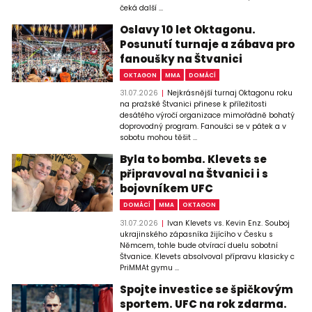
čeká další ...
Oslavy 10 let Oktagonu.
Posunutí turnaje a zábava pro
fanoušky na Štvanici
OKTAGON
MMA
DOMÁCÍ
31.07.2026
Nejkrásnější turnaj Oktagonu roku
na pražské Štvanici přinese k příležitosti
desátého výročí organizace mimořádně bohatý
doprovodný program. Fanoušci se v pátek a v
sobotu mohou těšit ...
Byla to bomba. Klevets se
připravoval na Štvanici i s
bojovníkem UFC
DOMÁCÍ
MMA
OKTAGON
31.07.2026
Ivan Klevets vs. Kevin Enz. Souboj
ukrajinského zápasníka žijícího v Česku s
Němcem, tohle bude otvírací duelu sobotní
Štvanice. Klevets absolvoval přípravu klasicky c
PriMMAt gymu ...
Spojte investice se špičkovým
sportem. UFC na rok zdarma.