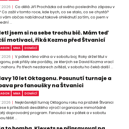
7.2026
Co dělá Jiří Procházka od svého posledního zápasu v
 Co zažil v tomto roce, kde bych, co se stalo, co se chystá?
i vám občas nabídnout takové ohlédnutí za tím, co jsem v
ední ...
letl jsem si na sebe trochu bič. Mám teď
tší motivaci, říká Kozma před Štvanicí
TAGON
MMA
DOMÁCÍ
7.2026
V pátek ráno váha a v sobotu boj. Roky držel titul v
gonu, pak přišly ale porážky, ze kterých se David Kozma vrací
 nahoru. Po třech nezdarech zvítězil, v sobotu ho čeká další ...
lavy 10 let Oktagonu. Posunutí turnaje a
bava pro fanoušky na Štvanici
TAGON
MMA
DOMÁCÍ
7.2026
Nejkrásnější turnaj Oktagonu roku na pražské Štvanici
ese k příležitosti desátého výročí organizace mimořádně
tý doprovodný program. Fanoušci se v pátek a v sobotu
u těšit ...
la to bomba. Klevets se připravoval na