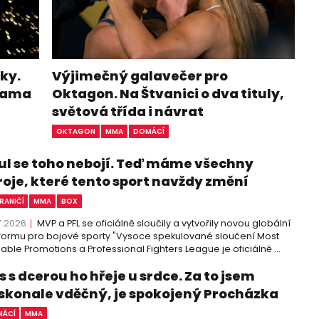
ky.
Výjimečný galavečer pro
ohama
Oktagon. Na Štvanici o dva tituly,
světová třída i návrat
OKTAGON
MMA
DOMÁCÍ
ul se toho nebojí. Teď máme všechny
roje, které tento sport navždy změní
RANIČÍ
MMA
BOX
7.2026
MVP a PFL se oficiálně sloučily a vytvořily novou globální
formu pro bojové sporty "Vysoce spekulované sloučení Most
able Promotions a Professional Fighters League je oficiálně ...
 s dcerou ho hřeje u srdce. Za to jsem
skonale vděčný, je spokojený Procházka
ÁCÍ
MMA