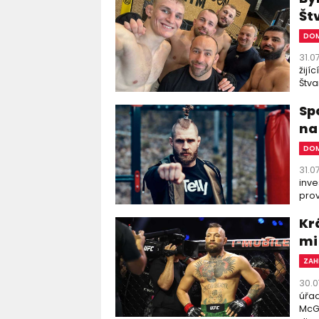
Št
DOM
31.0
žijí
Štva
Sp
na
DOM
31.0
inve
prov
Kr
mi 
ZAH
30.0
úřad
McGr