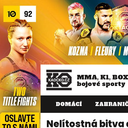
MMA, K1, BO
bojové sporty
DOMÁCÍ
ZAHRANIČ
Nelítostná bitva