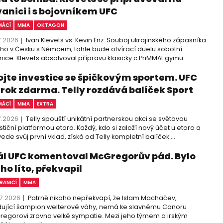
vanici i s bojovníkem UFC
ÁCÍ
MMA
OKTAGON
7.2026
Ivan Klevets vs. Kevin Enz. Souboj ukrajinského zápasníka
cího v Česku s Němcem, tohle bude otvírací duelu sobotní
nice. Klevets absolvoval přípravu klasicky c PriMMAt gymu ...
ojte investice se špičkovým sportem. UFC
 rok zdarma. Telly rozdává balíček Sport
ÁCÍ
MMA
EXTRA
7.2026
Telly spouští unikátní partnerskou akci se světovou
stiční platformou etoro. Každý, kdo si založí nový účet u etoro a
ede svůj první vklad, získá od Telly kompletní balíček ...
ál UFC komentoval McGregorův pád. Bylo
ho líto, překvapil
RANIČÍ
MMA
7.2026
Patrně nikoho nepřekvapí, že Islam Machačev,
ující šampion welterové váhy, nemá ke slavnému Conoru
egorovi zrovna velké sympatie. Mezi jeho týmem a irským