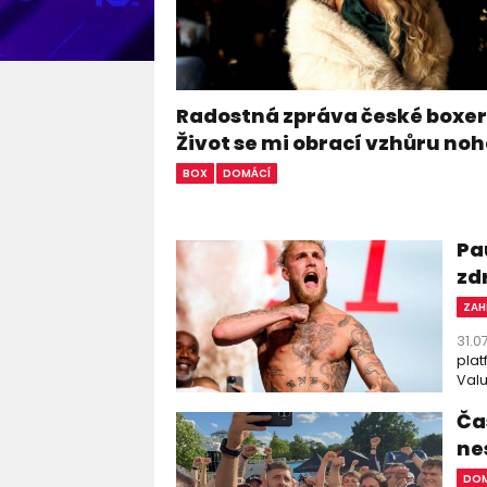
Radostná zpráva české boxer
Život se mi obrací vzhůru n
BOX
DOMÁCÍ
Pa
zd
ZAH
31.0
plat
Valu
Čas
ne
DOM