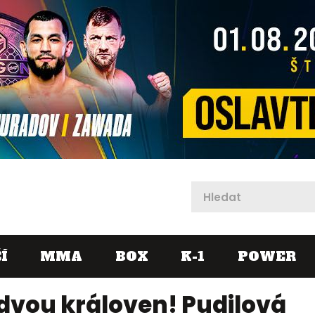
X
Í
MMA
BOX
K-1
POWER
 dvou královen! Pudilová