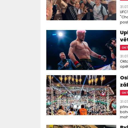
31.0
UFC?
"Chc
posl
Up
vě
OK
31.0
Okta
opět
Os
zá
OK
31.0
přin
boha
moho
By