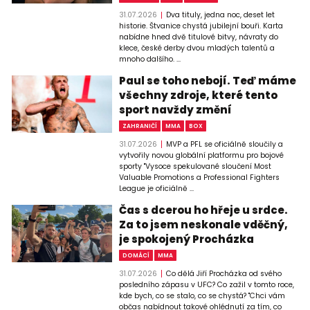
31.07.2026
Dva tituly, jedna noc, deset let
historie. Štvanice chystá jubilejní bouři. Karta
nabídne hned dvě titulové bitvy, návraty do
klece, české derby dvou mladých talentů a
mnoho dalšího. ...
Paul se toho nebojí. Teď máme
všechny zdroje, které tento
sport navždy změní
ZAHRANIČÍ
MMA
BOX
31.07.2026
MVP a PFL se oficiálně sloučily a
vytvořily novou globální platformu pro bojové
sporty "Vysoce spekulované sloučení Most
Valuable Promotions a Professional Fighters
League je oficiálně ...
Čas s dcerou ho hřeje u srdce.
Za to jsem neskonale vděčný,
je spokojený Procházka
DOMÁCÍ
MMA
31.07.2026
Co dělá Jiří Procházka od svého
posledního zápasu v UFC? Co zažil v tomto roce,
kde bych, co se stalo, co se chystá? "Chci vám
občas nabídnout takové ohlédnutí za tím, co