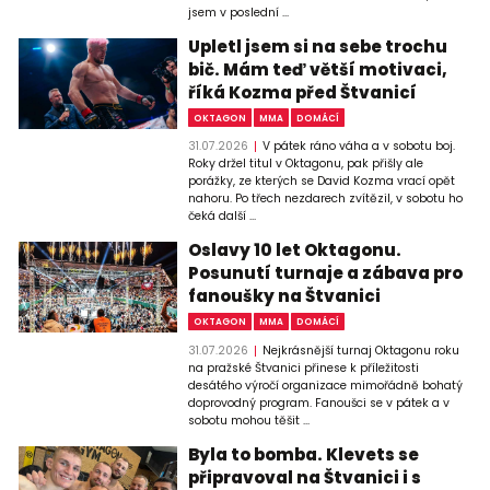
jsem v poslední ...
Upletl jsem si na sebe trochu
bič. Mám teď větší motivaci,
říká Kozma před Štvanicí
OKTAGON
MMA
DOMÁCÍ
31.07.2026
V pátek ráno váha a v sobotu boj.
Roky držel titul v Oktagonu, pak přišly ale
porážky, ze kterých se David Kozma vrací opět
nahoru. Po třech nezdarech zvítězil, v sobotu ho
čeká další ...
Oslavy 10 let Oktagonu.
Posunutí turnaje a zábava pro
fanoušky na Štvanici
OKTAGON
MMA
DOMÁCÍ
31.07.2026
Nejkrásnější turnaj Oktagonu roku
na pražské Štvanici přinese k příležitosti
desátého výročí organizace mimořádně bohatý
doprovodný program. Fanoušci se v pátek a v
sobotu mohou těšit ...
Byla to bomba. Klevets se
připravoval na Štvanici i s