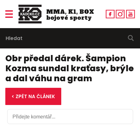
MMA, K1, BOX
bojové sporty
Obr předal dárek. Šampion
Kozma sundal kraťasy, brýle
a dal váhu na gram
< ZPĚT NA ČLÁNEK