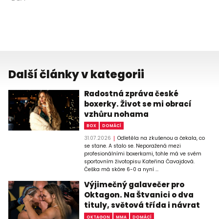
Další články v kategorii
Radostná zpráva české
boxerky. Život se mi obrací
vzhůru nohama
BOX
DOMÁCÍ
31.07.2026
Odletěla na zkušenou a čekala, co
se stane. A stalo se. Neporažená mezi
profesionálními boxerkami, tohle má ve svém
sportovním životopisu Kateřina Čavajdová.
Češka má skóre 6-0 a nyní ...
Výjimečný galavečer pro
Oktagon. Na Štvanici o dva
tituly, světová třída i návrat
OKTAGON
MMA
DOMÁCÍ