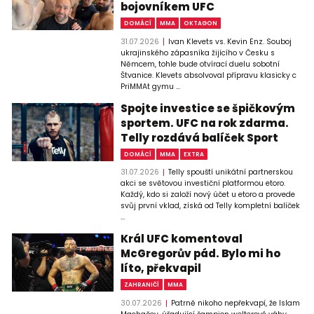
bojovníkem UFC
DOMÁCÍ
MMA
OKTAGON
31.07.2026
Ivan Klevets vs. Kevin Enz. Souboj
ukrajinského zápasníka žijícího v Česku s
Němcem, tohle bude otvírací duelu sobotní
Štvanice. Klevets absolvoval přípravu klasicky c
PriMMAt gymu ...
Spojte investice se špičkovým
sportem. UFC na rok zdarma.
Telly rozdává balíček Sport
DOMÁCÍ
MMA
EXTRA
31.07.2026
Telly spouští unikátní partnerskou
akci se světovou investiční platformou etoro.
Každý, kdo si založí nový účet u etoro a provede
svůj první vklad, získá od Telly kompletní balíček
...
Král UFC komentoval
McGregorův pád. Bylo mi ho
líto, překvapil
ZAHRANIČÍ
MMA
30.07.2026
Patrně nikoho nepřekvapí, že Islam