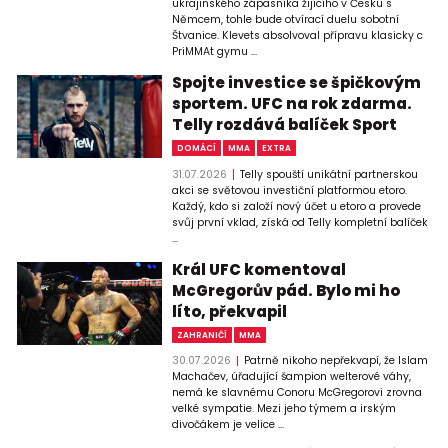
ukrajinského zápasníka žijícího v Česku s
Němcem, tohle bude otvírací duelu sobotní
Štvanice. Klevets absolvoval přípravu klasicky c
PriMMAt gymu ...
Spojte investice se špičkovým
sportem. UFC na rok zdarma.
Telly rozdává balíček Sport
DOMÁCÍ
MMA
EXTRA
31.07.2026
Telly spouští unikátní partnerskou
akci se světovou investiční platformou etoro.
Každý, kdo si založí nový účet u etoro a provede
svůj první vklad, získá od Telly kompletní balíček
...
Král UFC komentoval
McGregorův pád. Bylo mi ho
líto, překvapil
ZAHRANIČÍ
MMA
30.07.2026
Patrně nikoho nepřekvapí, že Islam
Machačev, úřadující šampion welterové váhy,
nemá ke slavnému Conoru McGregorovi zrovna
velké sympatie. Mezi jeho týmem a irským
divočákem je velice ...