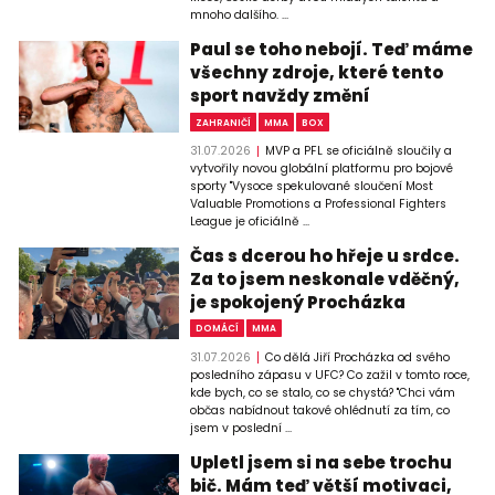
mnoho dalšího. ...
Paul se toho nebojí. Teď máme
všechny zdroje, které tento
sport navždy změní
ZAHRANIČÍ
MMA
BOX
31.07.2026
MVP a PFL se oficiálně sloučily a
vytvořily novou globální platformu pro bojové
sporty "Vysoce spekulované sloučení Most
Valuable Promotions a Professional Fighters
League je oficiálně ...
Čas s dcerou ho hřeje u srdce.
Za to jsem neskonale vděčný,
je spokojený Procházka
DOMÁCÍ
MMA
31.07.2026
Co dělá Jiří Procházka od svého
posledního zápasu v UFC? Co zažil v tomto roce,
kde bych, co se stalo, co se chystá? "Chci vám
občas nabídnout takové ohlédnutí za tím, co
jsem v poslední ...
Upletl jsem si na sebe trochu
bič. Mám teď větší motivaci,