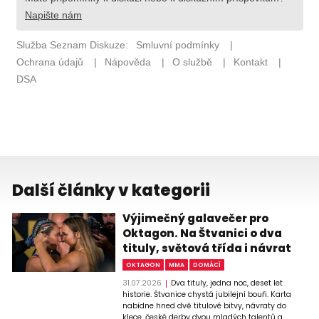
Další články v kategorii
Výjimečný galavečer pro
Oktagon. Na Štvanici o dva
tituly, světová třída i návrat
OKTAGON
MMA
DOMÁCÍ
31.07.2026
Dva tituly, jedna noc, deset let
historie. Štvanice chystá jubilejní bouři. Karta
nabídne hned dvě titulové bitvy, návraty do
klece, české derby dvou mladých talentů a