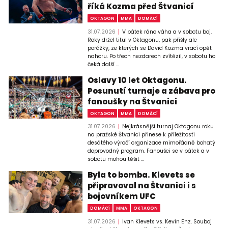
říká Kozma před Štvanicí
OKTAGON
MMA
DOMÁCÍ
31.07.2026
V pátek ráno váha a v sobotu boj.
Roky držel titul v Oktagonu, pak přišly ale
porážky, ze kterých se David Kozma vrací opět
nahoru. Po třech nezdarech zvítězil, v sobotu ho
čeká další ...
Oslavy 10 let Oktagonu.
Posunutí turnaje a zábava pro
fanoušky na Štvanici
OKTAGON
MMA
DOMÁCÍ
31.07.2026
Nejkrásnější turnaj Oktagonu roku
na pražské Štvanici přinese k příležitosti
desátého výročí organizace mimořádně bohatý
doprovodný program. Fanoušci se v pátek a v
sobotu mohou těšit ...
Byla to bomba. Klevets se
připravoval na Štvanici i s
bojovníkem UFC
DOMÁCÍ
MMA
OKTAGON
31.07.2026
Ivan Klevets vs. Kevin Enz. Souboj