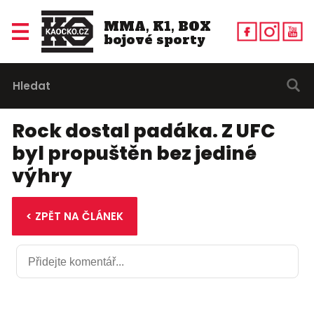
MMA, K1, BOX
bojové sporty
Rock dostal padáka. Z UFC
byl propuštěn bez jediné
výhry
< ZPĚT NA ČLÁNEK