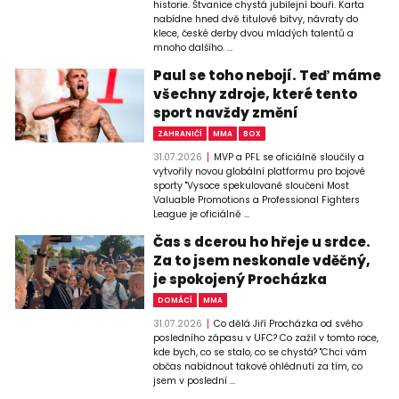
historie. Štvanice chystá jubilejní bouři. Karta
nabídne hned dvě titulové bitvy, návraty do
klece, české derby dvou mladých talentů a
mnoho dalšího. ...
Paul se toho nebojí. Teď máme
všechny zdroje, které tento
sport navždy změní
ZAHRANIČÍ
MMA
BOX
31.07.2026
MVP a PFL se oficiálně sloučily a
vytvořily novou globální platformu pro bojové
sporty "Vysoce spekulované sloučení Most
Valuable Promotions a Professional Fighters
League je oficiálně ...
Čas s dcerou ho hřeje u srdce.
Za to jsem neskonale vděčný,
je spokojený Procházka
DOMÁCÍ
MMA
31.07.2026
Co dělá Jiří Procházka od svého
posledního zápasu v UFC? Co zažil v tomto roce,
kde bych, co se stalo, co se chystá? "Chci vám
občas nabídnout takové ohlédnutí za tím, co
jsem v poslední ...