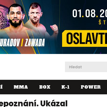
X
Í
MMA
BOX
K-1
POWER
epoznání. Ukázal