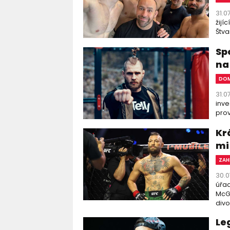
31.0
žijí
Štva
Sp
na
DOM
31.0
inve
prov
Kr
mi 
ZAH
30.0
úřad
McGr
divo
Le