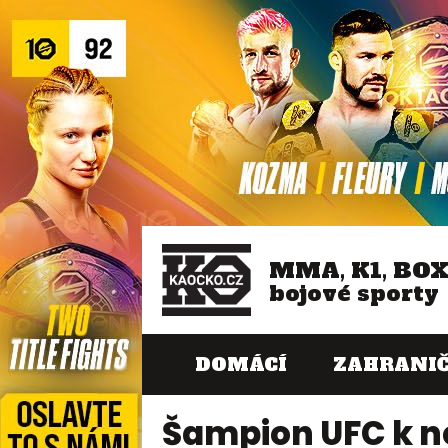
MMA, K1, BO
bojové sporty
DOMÁCÍ
ZAHRANIČ
Šampion UFC k n