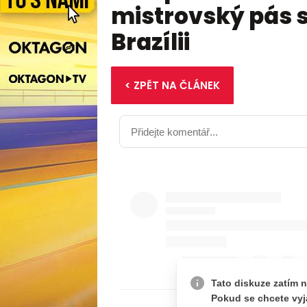
mistrovský pás
Brazílii
< ZPĚT NA ČLÁNEK