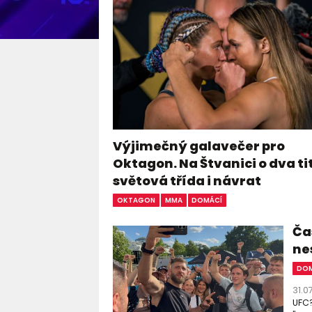
Výjimečný galavečer pro
Oktagon. Na Štvanici o dva ti
světová třída i návrat
OKTAGON
MMA
DOMÁCÍ
Čas
ne
DOM
31.0
UFC?