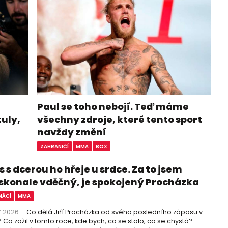
Paul se toho nebojí. Teď máme
tuly,
všechny zdroje, které tento sport
navždy změní
ZAHRANIČÍ
MMA
BOX
 s dcerou ho hřeje u srdce. Za to jsem
skonale vděčný, je spokojený Procházka
ÁCÍ
MMA
7.2026
Co dělá Jiří Procházka od svého posledního zápasu v
 Co zažil v tomto roce, kde bych, co se stalo, co se chystá?