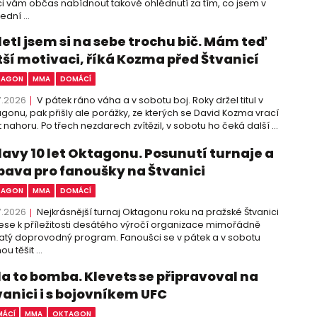
i vám občas nabídnout takové ohlédnutí za tím, co jsem v
ední ...
letl jsem si na sebe trochu bič. Mám teď
tší motivaci, říká Kozma před Štvanicí
TAGON
MMA
DOMÁCÍ
7.2026
V pátek ráno váha a v sobotu boj. Roky držel titul v
gonu, pak přišly ale porážky, ze kterých se David Kozma vrací
 nahoru. Po třech nezdarech zvítězil, v sobotu ho čeká další ...
lavy 10 let Oktagonu. Posunutí turnaje a
bava pro fanoušky na Štvanici
TAGON
MMA
DOMÁCÍ
7.2026
Nejkrásnější turnaj Oktagonu roku na pražské Štvanici
ese k příležitosti desátého výročí organizace mimořádně
tý doprovodný program. Fanoušci se v pátek a v sobotu
u těšit ...
la to bomba. Klevets se připravoval na
vanici i s bojovníkem UFC
ÁCÍ
MMA
OKTAGON