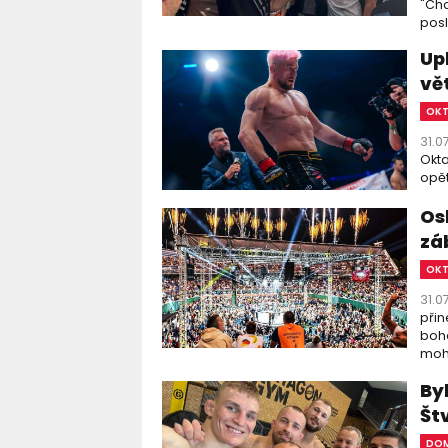
"Chc
posl
Up
vě
OK
31.0
Okta
opět
Os
zá
OK
31.0
přin
boha
moho
By
Št
DOM