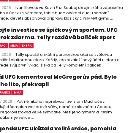
7.2026
Ivan Klevets vs. Kevin Enz. Souboj ukrajinského zápasníka
cího v Česku s Němcem, tohle bude otvírací duelu sobotní
nice. Klevets absolvoval přípravu klasicky c PriMMAt gymu ...
ojte investice se špičkovým sportem. UFC
 rok zdarma. Telly rozdává balíček Sport
ÁCÍ
MMA
EXTRA
7.2026
Telly spouští unikátní partnerskou akci se světovou
stiční platformou etoro. Každý, kdo si založí nový účet u etoro a
ede svůj první vklad, získá od Telly kompletní balíček ...
ál UFC komentoval McGregorův pád. Bylo
ho líto, překvapil
RANIČÍ
MMA
7.2026
Patrně nikoho nepřekvapí, že Islam Machačev,
ující šampion welterové váhy, nemá ke slavnému Conoru
egorovi zrovna velké sympatie. Mezi jeho týmem a irským
čákem je velice ...
genda UFC ukázala velké srdce, pomohla