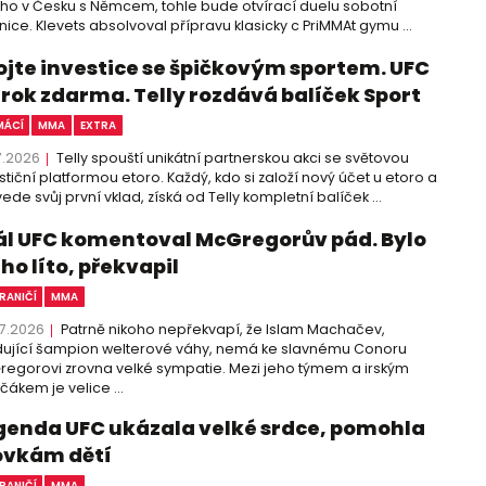
cího v Česku s Němcem, tohle bude otvírací duelu sobotní
nice. Klevets absolvoval přípravu klasicky c PriMMAt gymu ...
ojte investice se špičkovým sportem. UFC
 rok zdarma. Telly rozdává balíček Sport
ÁCÍ
MMA
EXTRA
7.2026
Telly spouští unikátní partnerskou akci se světovou
stiční platformou etoro. Každý, kdo si založí nový účet u etoro a
ede svůj první vklad, získá od Telly kompletní balíček ...
ál UFC komentoval McGregorův pád. Bylo
ho líto, překvapil
RANIČÍ
MMA
7.2026
Patrně nikoho nepřekvapí, že Islam Machačev,
ující šampion welterové váhy, nemá ke slavnému Conoru
egorovi zrovna velké sympatie. Mezi jeho týmem a irským
čákem je velice ...
genda UFC ukázala velké srdce, pomohla
ovkám dětí
RANIČÍ
MMA