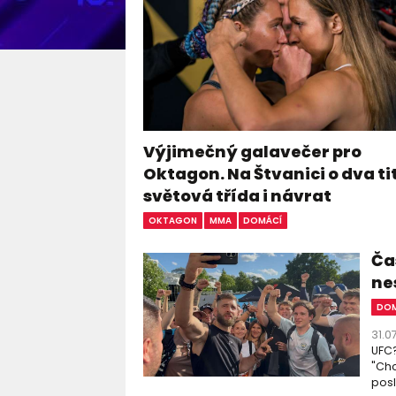
Výjimečný galavečer pro
Oktagon. Na Štvanici o dva ti
světová třída i návrat
OKTAGON
MMA
DOMÁCÍ
Čas
ne
DOM
31.0
UFC?
"Chc
posl