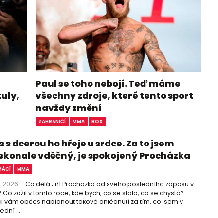
Paul se toho nebojí. Teď máme
tuly,
všechny zdroje, které tento sport
navždy změní
ZAHRANIČÍ
MMA
BOX
 s dcerou ho hřeje u srdce. Za to jsem
skonale vděčný, je spokojený Procházka
ÁCÍ
MMA
7.2026
Co dělá Jiří Procházka od svého posledního zápasu v
 Co zažil v tomto roce, kde bych, co se stalo, co se chystá?
i vám občas nabídnout takové ohlédnutí za tím, co jsem v
ední ...