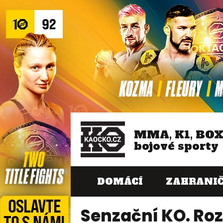
MMA, K1, BO
bojové sporty
DOMÁCÍ
ZAHRANIČ
Senzační KO. Rozt