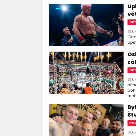
Up
vě
OK
31.0
Okta
opět
Os
zá
OK
31.0
přin
boha
moho
By
Št
DOM
31.0