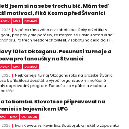
letl jsem si na sebe trochu bič. Mám teď
tší motivaci, říká Kozma před Štvanicí
TAGON
MMA
DOMÁCÍ
7.2026
V pátek ráno váha a v sobotu boj. Roky držel titul v
gonu, pak přišly ale porážky, ze kterých se David Kozma vrací
 nahoru. Po třech nezdarech zvítězil, v sobotu ho čeká další ...
lavy 10 let Oktagonu. Posunutí turnaje a
bava pro fanoušky na Štvanici
TAGON
MMA
DOMÁCÍ
7.2026
Nejkrásnější turnaj Oktagonu roku na pražské Štvanici
ese k příležitosti desátého výročí organizace mimořádně
tý doprovodný program. Fanoušci se v pátek a v sobotu
u těšit ...
la to bomba. Klevets se připravoval na
vanici i s bojovníkem UFC
ÁCÍ
MMA
OKTAGON
7.2026
Ivan Klevets vs. Kevin Enz. Souboj ukrajinského zápasníka