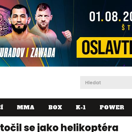
X
Í
MMA
BOX
K-1
POWER
očil se jako helikoptéra