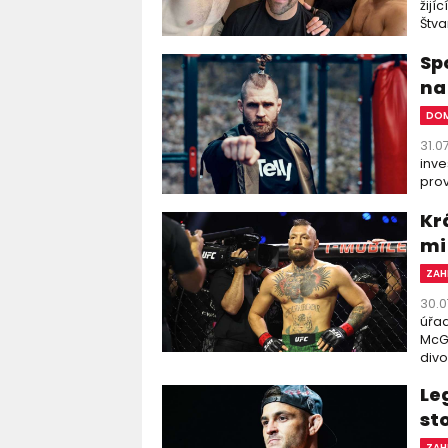
žijí
Štva
Sp
na
DOM
31.0
inve
prov
Kr
mi 
ZAH
30.0
úřad
McGr
divo
Le
st
ZAH