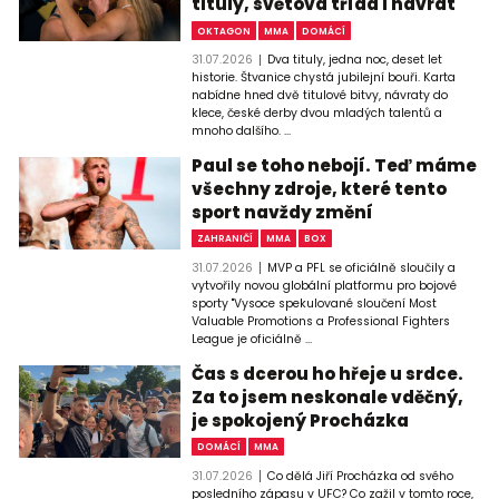
tituly, světová třída i návrat
OKTAGON
MMA
DOMÁCÍ
31.07.2026
Dva tituly, jedna noc, deset let
historie. Štvanice chystá jubilejní bouři. Karta
nabídne hned dvě titulové bitvy, návraty do
klece, české derby dvou mladých talentů a
mnoho dalšího. ...
Paul se toho nebojí. Teď máme
všechny zdroje, které tento
sport navždy změní
ZAHRANIČÍ
MMA
BOX
31.07.2026
MVP a PFL se oficiálně sloučily a
vytvořily novou globální platformu pro bojové
sporty "Vysoce spekulované sloučení Most
Valuable Promotions a Professional Fighters
League je oficiálně ...
Čas s dcerou ho hřeje u srdce.
Za to jsem neskonale vděčný,
je spokojený Procházka
DOMÁCÍ
MMA
31.07.2026
Co dělá Jiří Procházka od svého
posledního zápasu v UFC? Co zažil v tomto roce,