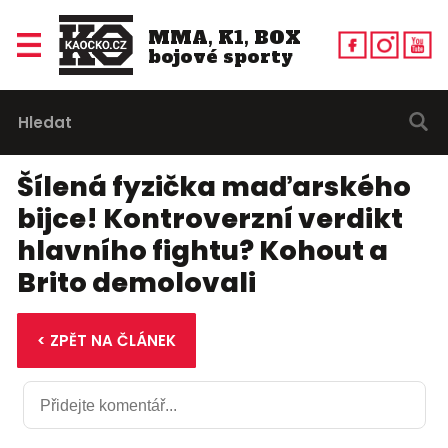
MMA, K1, BOX
bojové sporty
Šílená fyzička maďarského
bijce! Kontroverzní verdikt
hlavního fightu? Kohout a
Brito demolovali
< ZPĚT NA ČLÁNEK