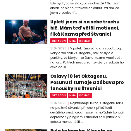
kde bych, co se stalo, co se chystá? "Chci vám
občas nabídnout takové ohlédnutí za tím, co
jsem v poslední ...
Upletl jsem si na sebe trochu
bič. Mám teď větší motivaci,
říká Kozma před Štvanicí
OKTAGON
MMA
DOMÁCÍ
31.07.2026
V pátek ráno váha a v sobotu boj.
Roky držel titul v Oktagonu, pak přišly ale
porážky, ze kterých se David Kozma vrací opět
nahoru. Po třech nezdarech zvítězil, v sobotu ho
čeká další ...
Oslavy 10 let Oktagonu.
Posunutí turnaje a zábava pro
fanoušky na Štvanici
OKTAGON
MMA
DOMÁCÍ
31.07.2026
Nejkrásnější turnaj Oktagonu roku
na pražské Štvanici přinese k příležitosti
desátého výročí organizace mimořádně bohatý
doprovodný program. Fanoušci se v pátek a v
sobotu mohou těšit ...
Byla to bomba. Klevets se