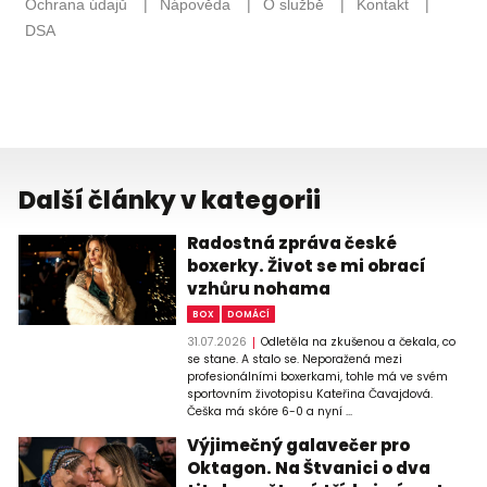
Další články v kategorii
Radostná zpráva české
boxerky. Život se mi obrací
vzhůru nohama
BOX
DOMÁCÍ
31.07.2026
Odletěla na zkušenou a čekala, co
se stane. A stalo se. Neporažená mezi
profesionálními boxerkami, tohle má ve svém
sportovním životopisu Kateřina Čavajdová.
Češka má skóre 6-0 a nyní ...
Výjimečný galavečer pro
Oktagon. Na Štvanici o dva