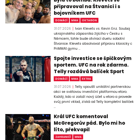
připravoval na Štvanici i s
bojovníkem UFC
DOMÁCÍ
MMA
OKTAGON
31.07.2026
Ivan Klevets vs. Kevin Enz. Souboj
ukrajinského zápasníka žijícího v Česku s
Němcem, tohle bude otvírací duelu sobotní
Štvanice. Klevets absolvoval přípravu klasicky c
PriMMAt gymu ...
Spojte investice se špičkovým
sportem. UFC na rok zdarma.
Telly rozdává balíček Sport
DOMÁCÍ
MMA
EXTRA
31.07.2026
Telly spouští unikátní partnerskou
akci se světovou investiční platformou etoro.
Každý, kdo si založí nový účet u etoro a provede
svůj první vklad, získá od Telly kompletní balíček
...
Král UFC komentoval
McGregorův pád. Bylo mi ho
líto, překvapil
ZAHRANIČÍ
MMA