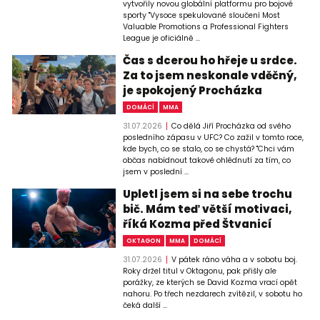
vytvořily novou globální platformu pro bojové
sporty "Vysoce spekulované sloučení Most
Valuable Promotions a Professional Fighters
League je oficiálně ...
Čas s dcerou ho hřeje u srdce.
Za to jsem neskonale vděčný,
je spokojený Procházka
DOMÁCÍ
MMA
31.07.2026
Co dělá Jiří Procházka od svého
posledního zápasu v UFC? Co zažil v tomto roce,
kde bych, co se stalo, co se chystá? "Chci vám
občas nabídnout takové ohlédnutí za tím, co
jsem v poslední ...
Upletl jsem si na sebe trochu
bič. Mám teď větší motivaci,
říká Kozma před Štvanicí
OKTAGON
MMA
DOMÁCÍ
31.07.2026
V pátek ráno váha a v sobotu boj.
Roky držel titul v Oktagonu, pak přišly ale
porážky, ze kterých se David Kozma vrací opět
nahoru. Po třech nezdarech zvítězil, v sobotu ho
čeká další ...