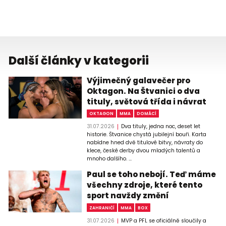
Další články v kategorii
Výjimečný galavečer pro
Oktagon. Na Štvanici o dva
tituly, světová třída i návrat
OKTAGON
MMA
DOMÁCÍ
31.07.2026
Dva tituly, jedna noc, deset let
historie. Štvanice chystá jubilejní bouři. Karta
nabídne hned dvě titulové bitvy, návraty do
klece, české derby dvou mladých talentů a
mnoho dalšího. ...
Paul se toho nebojí. Teď máme
všechny zdroje, které tento
sport navždy změní
ZAHRANIČÍ
MMA
BOX
31.07.2026
MVP a PFL se oficiálně sloučily a