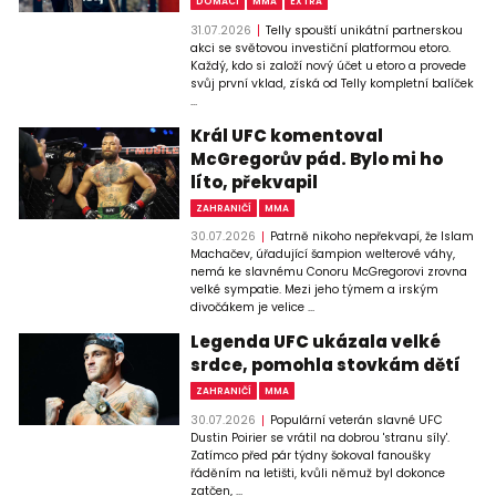
DOMÁCÍ
MMA
EXTRA
31.07.2026
Telly spouští unikátní partnerskou
akci se světovou investiční platformou etoro.
Každý, kdo si založí nový účet u etoro a provede
svůj první vklad, získá od Telly kompletní balíček
...
Král UFC komentoval
McGregorův pád. Bylo mi ho
líto, překvapil
ZAHRANIČÍ
MMA
30.07.2026
Patrně nikoho nepřekvapí, že Islam
Machačev, úřadující šampion welterové váhy,
nemá ke slavnému Conoru McGregorovi zrovna
velké sympatie. Mezi jeho týmem a irským
divočákem je velice ...
Legenda UFC ukázala velké
srdce, pomohla stovkám dětí
ZAHRANIČÍ
MMA
30.07.2026
Populární veterán slavné UFC
Dustin Poirier se vrátil na dobrou 'stranu síly'.
Zatímco před pár týdny šokoval fanoušky
řáděním na letišti, kvůli němuž byl dokonce
zatčen, ...