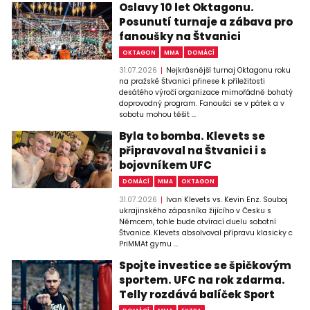
Oslavy 10 let Oktagonu.
Posunutí turnaje a zábava pro
fanoušky na Štvanici
OKTAGON
MMA
DOMÁCÍ
31.07.2026
Nejkrásnější turnaj Oktagonu roku
na pražské Štvanici přinese k příležitosti
desátého výročí organizace mimořádně bohatý
doprovodný program. Fanoušci se v pátek a v
sobotu mohou těšit ...
Byla to bomba. Klevets se
připravoval na Štvanici i s
bojovníkem UFC
DOMÁCÍ
MMA
OKTAGON
31.07.2026
Ivan Klevets vs. Kevin Enz. Souboj
ukrajinského zápasníka žijícího v Česku s
Němcem, tohle bude otvírací duelu sobotní
Štvanice. Klevets absolvoval přípravu klasicky c
PriMMAt gymu ...
Spojte investice se špičkovým
sportem. UFC na rok zdarma.
Telly rozdává balíček Sport